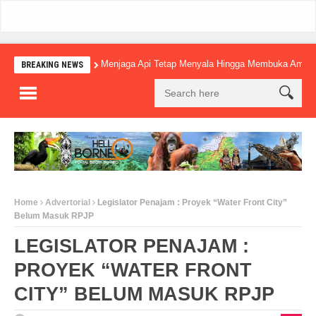
Menjaga Api Tetap Menyala Hingga Membuka Amba
BREAKING NEWS
Home
Advertorial
Legislator Penajam : Proyek “Water Front City”
Belum Masuk RPJP
LEGISLATOR PENAJAM :
PROYEK “WATER FRONT
CITY” BELUM MASUK RPJP