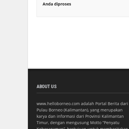
Anda diproses
ABOUT US
www.helloborneo.com adalah Portal Berita dari
Pulau Borneo (Kalimantan), yang merupakan
karya dan informasi dari Provinsi Kalimantan
Timur, dengan mengusung Motto “Penyatu
Keberagaman”, bertujuan untuk memberitakan