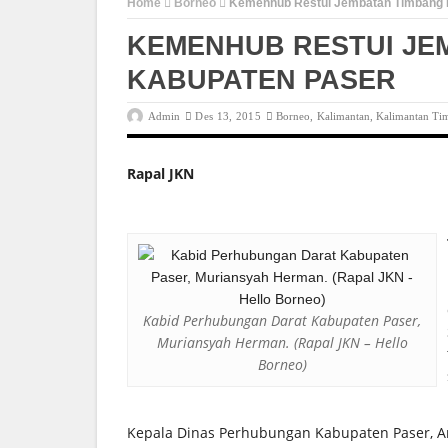
Home
Borneo
Kemenhub Restui Jembatan Timbang 
KEMENHUB RESTUI JE
KABUPATEN PASER
Admin
Des 13, 2015
Borneo
,
Kalimantan
,
Kalimantan Ti
Rapal JKN
Kabid Perhubungan Darat Kabupaten Paser,
Muriansyah Herman. (Rapal JKN – Hello
Borneo)
Kepala Dinas Perhubungan Kabupaten Paser, A