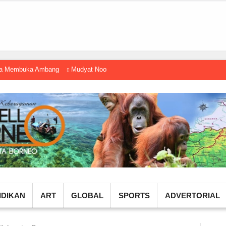
gga Membuka Ambang
Mudyat Noor Temui Menteri Ekraf, Dorong Ekonomi K
IDIKAN
ART
GLOBAL
SPORTS
ADVERTORIAL