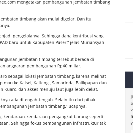
orneo.com mengatakan pembangunan Jembatan timbang
embatan timbang akan mulai digelar. Dan itu
apnya.
njadi pengelolanya. Sehingga dana kontribusi yang
 PAD baru untuk Kabupaten Paser,” jelas Muriansyah
gunan jembatan timbang tersebut berada di
ran anggaran pembangunan Rp40 miliar.
aro sebagai lokasi Jembatan timbang, karena melihat
ap mau ke Kalsel, Kalteng , Samarinda, Balikpapan dan
n Kuaro, dan akses menuju laut juga lebih dekat.
J
aknya ada ditengah-tengah. Selain itu dari pihak
S
 pembangunan jembatan timbang,” ucapnya.
v
m
g, kendaraan-kendaraan pengangkut barang seperti
y
otaan. Sehingga fokus pembangunan infrastruktur tak