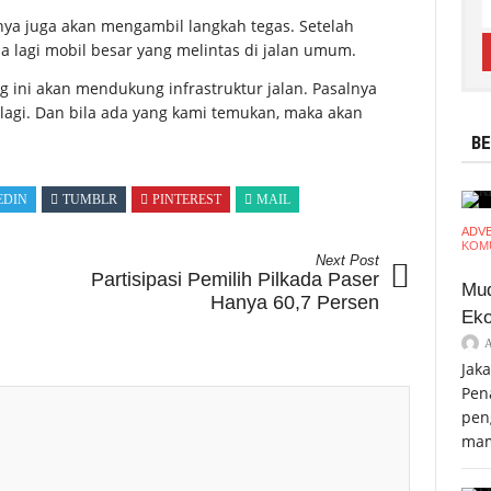
nya juga akan mengambil langkah tegas. Setelah
a lagi mobil besar yang melintas di jalan umum.
 ini akan mendukung infrastruktur jalan. Pasalnya
lagi. Dan bila ada yang kami temukan, maka akan
BE
EDIN
TUMBLR
PINTEREST
MAIL
ADV
KOMU
Next Post
Partisipasi Pemilih Pilkada Paser
Mud
Hanya 60,7 Persen
Eko
Jak
Pen
pen
mam