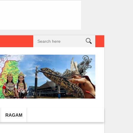
reatif Lokal Naik Kelas
Gembel PPU dan IGTKI Penajam Sukses Gelar L
RAGAM