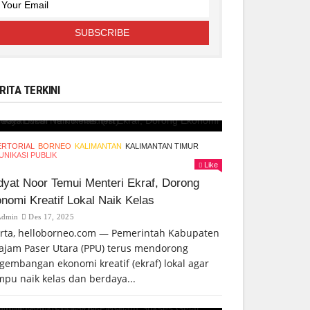
RITA TERKINI
ERTORIAL
BORNEO
KALIMANTAN
KALIMANTAN TIMUR
NIKASI PUBLIK
Like
yat Noor Temui Menteri Ekraf, Dorong
nomi Kreatif Lokal Naik Kelas
Admin
Des 17, 2025
arta, helloborneo.com — Pemerintah Kabupaten
ajam Paser Utara (PPU) terus mendorong
gembangan ekonomi kreatif (ekraf) lokal agar
pu naik kelas dan berdaya...