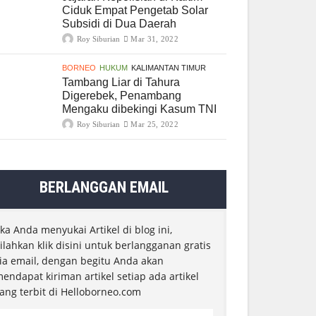
Ciduk Empat Pengetab Solar
Subsidi di Dua Daerah
Roy Siburian
Mar 31, 2022
BORNEO
HUKUM
KALIMANTAN TIMUR
Tambang Liar di Tahura
Digerebek, Penambang
Mengaku dibekingi Kasum TNI
Roy Siburian
Mar 25, 2022
BERLANGGAN EMAIL
ika Anda menyukai Artikel di blog ini,
ilahkan klik disini untuk berlangganan gratis
ia email, dengan begitu Anda akan
endapat kiriman artikel setiap ada artikel
ang terbit di Helloborneo.com