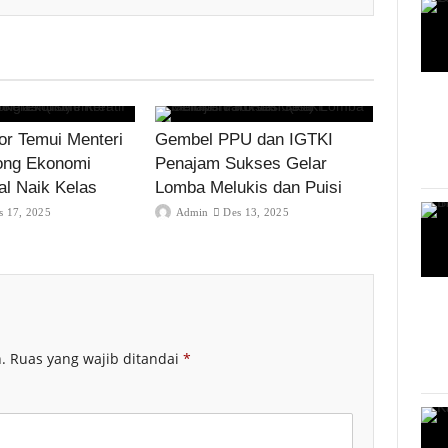
r Temui Menteri
Gembel PPU dan IGTKI
ong Ekonomi
Penajam Sukses Gelar
al Naik Kelas
Lomba Melukis dan Puisi
s 17, 2025
Admin
Des 13, 2025
.
Ruas yang wajib ditandai
*