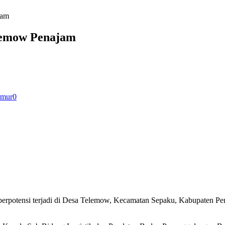
jam
elemow Penajam
imur
0
erpotensi terjadi di Desa Telemow, Kecamatan Sepaku, Kabupaten Pena