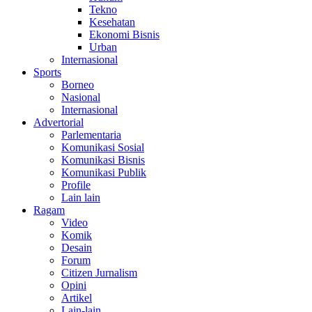
Tekno
Kesehatan
Ekonomi Bisnis
Urban
Internasional
Sports
Borneo
Nasional
Internasional
Advertorial
Parlementaria
Komunikasi Sosial
Komunikasi Bisnis
Komunikasi Publik
Profile
Lain lain
Ragam
Video
Komik
Desain
Forum
Citizen Jurnalism
Opini
Artikel
Lain-lain