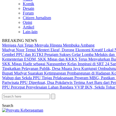
Komik
Desain
Forum
Citizen Jurnalism
Opini
Artikel
Lain-lain
BREAKING NEWS
Menjaga Api Tetap Menyala Hingga Membuka Ambang
Mudyat Noor Temui Menteri Ekraf, Dorong Ekonomi Kreatif Lokal 
Gembel PPU dan IGTKI Penajam Sukses Gelar Lomba Melukis dan 
Kementerian ESDM, SKK Migas dan KKKS Terus Menyalurkan Bant
SKK Migas Hadir sebagai Narasumber Kelas Inspirasi di SRT 24 Sa
Tingkatkan Pelayanan Publik, Desa Muara Jaya Kunjungi Ombudsma
Bupati Mudyat Suarakan Ketimpangan Pembangunan di Hadapan Ko
Wabup dan Sekda PPU Tinjau Pelaksanaan Program MBG, Pastikan 
Pariwisata PPU Diperkuat, Dua Pokdarwis Terima Aset Baru dari Pe
PPU Percepat Penyelesaian Lahan Bandara VVIP IKN, Sekda Tohar 
Search