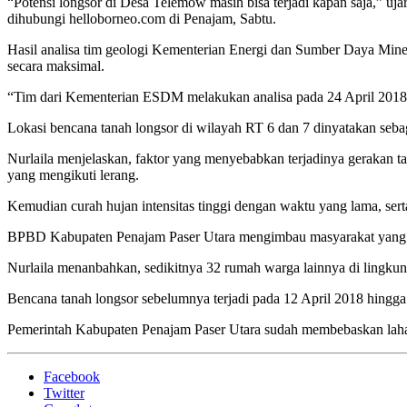
“Potensi longsor di Desa Telemow masih bisa terjadi kapan saja,” u
dihubungi helloborneo.com di Penajam, Sabtu.
Hasil analisa tim geologi Kementerian Energi dan Sumber Daya Mine
secara maksimal.
“Tim dari Kementerian ESDM melakukan analisa pada 24 April 2018 d
Lokasi bencana tanah longsor di wilayah RT 6 dan 7 dinyatakan sebaga
Nurlaila menjelaskan, faktor yang menyebabkan terjadinya gerakan 
yang mengikuti lerang.
Kemudian curah hujan intensitas tinggi dengan waktu yang lama, serta
BPBD Kabupaten Penajam Paser Utara mengimbau masyarakat yang tingg
Nurlaila menanbahkan, sedikitnya 32 rumah warga lainnya di lingku
Bencana tanah longsor sebelumnya terjadi pada 12 April 2018 hing
Pemerintah Kabupaten Penajam Paser Utara sudah membebaskan lahan 
Facebook
Twitter