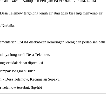
encana Daerah Kabupaten Penajam Paser Utara Nurlaila, ketika
sa Telemow tergolong jenuh air atau tidak bisa lagi menyerap air
 Nurlaila.
Kementerian ESDM disebabkan kemiringan lereng dan perlapisan batu
rjadinya longsor di Desa Telemow.
gsor tidak dapat diprediksi.
dampak longsor susulan.
dan 7 Desa Telemow, Kecamatan Sepaku.
 Telemow tersebut. (bp/hb)