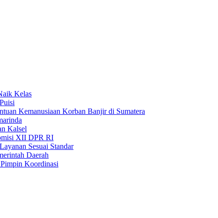
Naik Kelas
Puisi
uan Kemanusiaan Korban Banjir di Sumatera
marinda
n Kalsel
misi XII DPR RI
Layanan Sesuai Standar
merintah Daerah
Pimpin Koordinasi