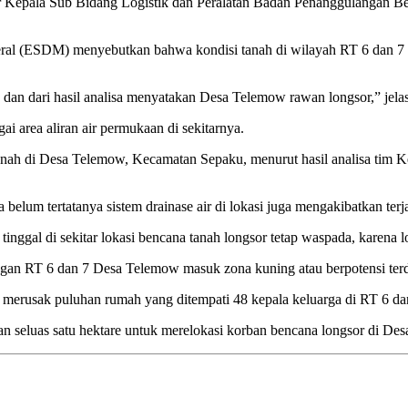
jar Kepala Sub Bidang Logistik dan Peralatan Badan Penanggulangan B
ral (ESDM) menyebutkan bahwa kondisi tanah di wilayah RT 6 dan 7 De
an dari hasil analisa menyatakan Desa Telemow rawan longsor,” jelas
i area aliran air permukaan di sekitarnya.
tanah di Desa Telemow, Kecamatan Sepaku, menurut hasil analisa tim 
 belum tertatanya sistem drainase air di lokasi juga mengakibatkan te
al di sekitar lokasi bencana tanah longsor tetap waspada, karena lon
ngan RT 6 dan 7 Desa Telemow masuk zona kuning atau berpotensi ter
ga merusak puluhan rumah yang ditempati 48 kepala keluarga di RT 6 
seluas satu hektare untuk merelokasi korban bencana longsor di Desa