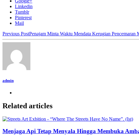
Google+
Linkedin
Tumblr
Pinterest
Mail
Previous Post
Penajam Minta Waktu Mendata Kerugian Pencemaran 
admin
Related articles
Menjaga Api Tetap Menyala Hingga Membuka Amb