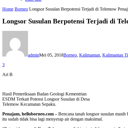
Home
Borneo
Longsor Susulan Berpotensi Terjadi di Telemow Pena
Longsor Susulan Berpotensi Terjadi di T
admin
Mei 05, 2018
Borneo
,
Kalimantan
,
Kalimantan T
3
Ari B
Hasil Pemeriksaan Badan Geologi Kementrian
ESDM Terkait Potensi Longsor Susulan di Desa
Telemow Kecamatan Sepaku.
Penajam, helloborneo.com –
Bencana tanah longsor susulan masih b
itu sudah tidak bisa lagi menyerap air dengan maksimal.