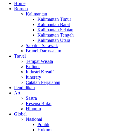
Home
Borneo
Kalimantan
Kalimantan Timur
Kalimantan Barat
Kalimantan Selatan
Kalimantan Tengah
Kalimantan Utara
Sabah – Sarawak
Brunei Darussalam
Travel
Tempat Wisata
Kuliner
Industri Kreatif
Itinerary
Catatan Perjalanan
Pendidikan
Art
Sastra
Resensi Buku
Hiburan
Global
Nasional
Politik
Hukum