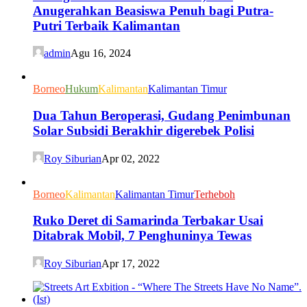
Anugerahkan Beasiswa Penuh bagi Putra-
Putri Terbaik Kalimantan
admin
Agu 16, 2024
Borneo
Hukum
Kalimantan
Kalimantan Timur
Dua Tahun Beroperasi, Gudang Penimbunan
Solar Subsidi Berakhir digerebek Polisi
Roy Siburian
Apr 02, 2022
Borneo
Kalimantan
Kalimantan Timur
Terheboh
Ruko Deret di Samarinda Terbakar Usai
Ditabrak Mobil, 7 Penghuninya Tewas
Roy Siburian
Apr 17, 2022