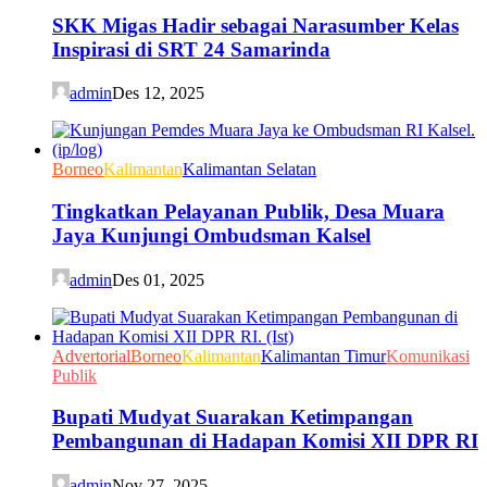
SKK Migas Hadir sebagai Narasumber Kelas
Inspirasi di SRT 24 Samarinda
admin
Des 12, 2025
Borneo
Kalimantan
Kalimantan Selatan
Tingkatkan Pelayanan Publik, Desa Muara
Jaya Kunjungi Ombudsman Kalsel
admin
Des 01, 2025
Advertorial
Borneo
Kalimantan
Kalimantan Timur
Komunikasi
Publik
Bupati Mudyat Suarakan Ketimpangan
Pembangunan di Hadapan Komisi XII DPR RI
admin
Nov 27, 2025