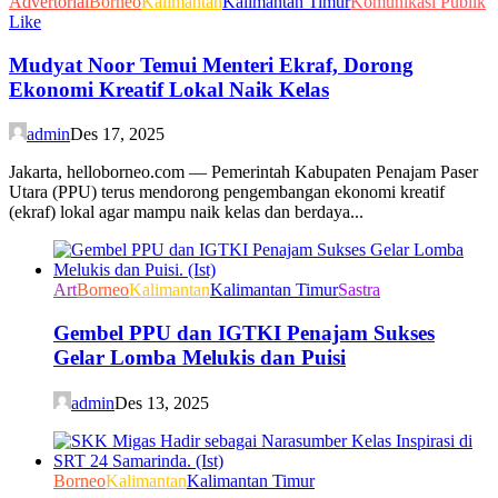
Advertorial
Borneo
Kalimantan
Kalimantan Timur
Komunikasi Publik
Like
Mudyat Noor Temui Menteri Ekraf, Dorong
Ekonomi Kreatif Lokal Naik Kelas
admin
Des 17, 2025
Jakarta, helloborneo.com — Pemerintah Kabupaten Penajam Paser
Utara (PPU) terus mendorong pengembangan ekonomi kreatif
(ekraf) lokal agar mampu naik kelas dan berdaya...
Art
Borneo
Kalimantan
Kalimantan Timur
Sastra
Gembel PPU dan IGTKI Penajam Sukses
Gelar Lomba Melukis dan Puisi
admin
Des 13, 2025
Borneo
Kalimantan
Kalimantan Timur