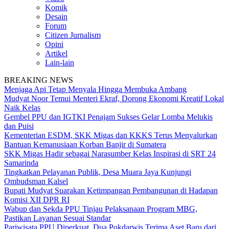
Komik
Desain
Forum
Citizen Jurnalism
Opini
Artikel
Lain-lain
BREAKING NEWS
Menjaga Api Tetap Menyala Hingga Membuka Ambang
Mudyat Noor Temui Menteri Ekraf, Dorong Ekonomi Kreatif Lokal
Naik Kelas
Gembel PPU dan IGTKI Penajam Sukses Gelar Lomba Melukis
dan Puisi
Kementerian ESDM, SKK Migas dan KKKS Terus Menyalurkan
Bantuan Kemanusiaan Korban Banjir di Sumatera
SKK Migas Hadir sebagai Narasumber Kelas Inspirasi di SRT 24
Samarinda
Tingkatkan Pelayanan Publik, Desa Muara Jaya Kunjungi
Ombudsman Kalsel
Bupati Mudyat Suarakan Ketimpangan Pembangunan di Hadapan
Komisi XII DPR RI
Wabup dan Sekda PPU Tinjau Pelaksanaan Program MBG,
Pastikan Layanan Sesuai Standar
Pariwisata PPU Diperkuat, Dua Pokdarwis Terima Aset Baru dari