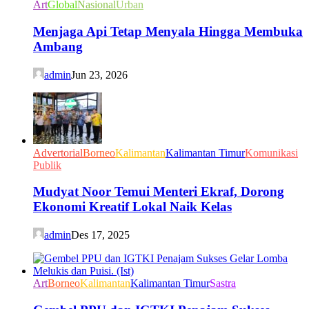
Art
Global
Nasional
Urban
Menjaga Api Tetap Menyala Hingga Membuka
Ambang
admin
Jun 23, 2026
Advertorial
Borneo
Kalimantan
Kalimantan Timur
Komunikasi
Publik
Mudyat Noor Temui Menteri Ekraf, Dorong
Ekonomi Kreatif Lokal Naik Kelas
admin
Des 17, 2025
Art
Borneo
Kalimantan
Kalimantan Timur
Sastra