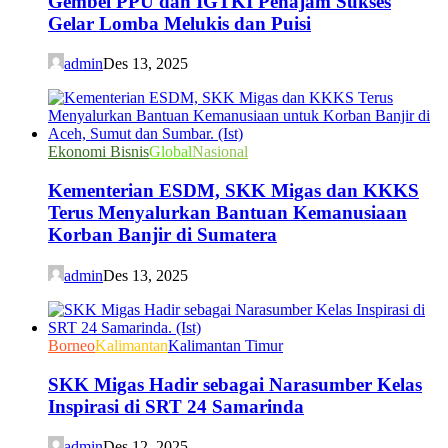
Gembel PPU dan IGTKI Penajam Sukses
Gelar Lomba Melukis dan Puisi
admin
Des 13, 2025
Ekonomi Bisnis
Global
Nasional
Kementerian ESDM, SKK Migas dan KKKS
Terus Menyalurkan Bantuan Kemanusiaan
Korban Banjir di Sumatera
admin
Des 13, 2025
Borneo
Kalimantan
Kalimantan Timur
SKK Migas Hadir sebagai Narasumber Kelas
Inspirasi di SRT 24 Samarinda
admin
Des 12, 2025