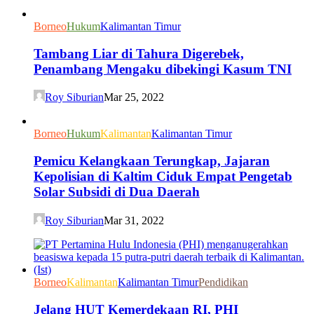
Borneo
Hukum
Kalimantan Timur
Tambang Liar di Tahura Digerebek,
Penambang Mengaku dibekingi Kasum TNI
Roy Siburian
Mar 25, 2022
Borneo
Hukum
Kalimantan
Kalimantan Timur
Pemicu Kelangkaan Terungkap, Jajaran
Kepolisian di Kaltim Ciduk Empat Pengetab
Solar Subsidi di Dua Daerah
Roy Siburian
Mar 31, 2022
Borneo
Kalimantan
Kalimantan Timur
Pendidikan
Jelang HUT Kemerdekaan RI, PHI