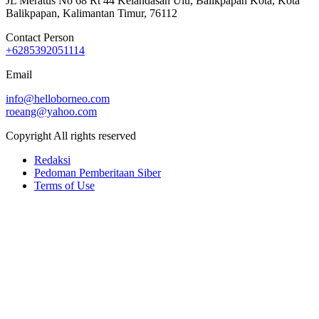
JL Meratus No 68 Rt 44 Kelandasan Ulu, Balikpapan Kota, Kota
Balikpapan, Kalimantan Timur, 76112
Contact Person
+6285392051114
Email
info@helloborneo.com
roeang@yahoo.com
Copyright All rights reserved
Redaksi
Pedoman Pemberitaan Siber
Terms of Use