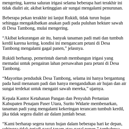
mengering, karena saluran irigasi selama beberapa hari terakhir ini
tidak dialiri air, akibat ketinggian air sungai mengalami penurunan.
Beberapa pekan terakhir ini lanjut Rukidi, tidak turun hujan
sehingga mengakibatkan anakan padi pada puluhan hektare sawah
di Desa Tambong, mulai mengering.
“Akibat kekurangan air itu, banyak tanaman padi mati dan tumbuh
kerdil karena kering, kondisi ini mengancam petani di Desa
Tambong mengalami gagal panen,” jelasnya.
Rukidi berharap, pemerintah daerah membangun irigasi yang
memadai untuk pengairan lahan persawahan para petani di Desa
Tambong.
“Mayoritas penduduk Desa Tambong, selama ini hanya bergantung
pada hasil menanam padi dan hanya mengandalkan air hujan dan air
sungai terdekat untuk mengairi sawah mereka,” ujarnya.
Kepala Kantor Ketahanan Pangan dan Penyuluh Pertanian
Kabupaten Penajam Paser Utara, Surito Widarie membenarkan,
tanaman padi yang mengalami kekeringan terancam tumbuh kerdil,
jika tidak segera dialiri air dalam jumlah besar.
“Kami berharap segera turun hujan dalam beberapa hari ke depan,
sehingga tidak terjadi gagal tanam atau gagal penen,” tambahnya.