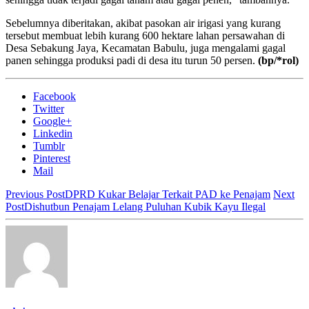
Sebelumnya diberitakan, akibat pasokan air irigasi yang kurang
tersebut membuat lebih kurang 600 hektare lahan persawahan di
Desa Sebakung Jaya, Kecamatan Babulu, juga mengalami gagal
panen sehingga produksi padi di desa itu turun 50 persen.
(bp/*rol)
Facebook
Twitter
Google+
Linkedin
Tumblr
Pinterest
Mail
Previous Post
DPRD Kukar Belajar Terkait PAD ke Penajam
Next
Post
Dishutbun Penajam Lelang Puluhan Kubik Kayu Ilegal