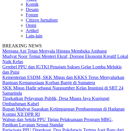
Komik
Desain
Forum
Citizen Jurnalism
Opini
Artikel
Lain-lain
BREAKING NEWS
Menjaga Api Tetap Menyala Hingga Membuka Ambang
Mudyat Noor Temui Menteri Ekraf, Dorong Ekonomi Kreatif Lokal
Naik Kelas
Gembel PPU dan IGTKI Penajam Sukses Gelar Lomba Melukis
dan Puisi
Kementerian ESDM, SKK Migas dan KKKS Terus Menyalurkan
Bantuan Kemanusiaan Korban Banjir di Sumatera
SKK Migas Hadir sebagai Narasumber Kelas Inspirasi di SRT 24
Samarinda
Tingkatkan Pelayanan Publik, Desa Muara Jaya Kunjungi
Ombudsman Kalsel
Bupati Mudyat Suarakan Ketimpangan Pembangunan di Hadapan
Komisi XII DPR RI
Wabup dan Sekda PPU Tinjau Pelaksanaan Program MBG,
Pastikan Layanan Sesuai Standar
Pariwisata PPU Diperkuat, Dua Pokdarwis Terima Aset Baru dari