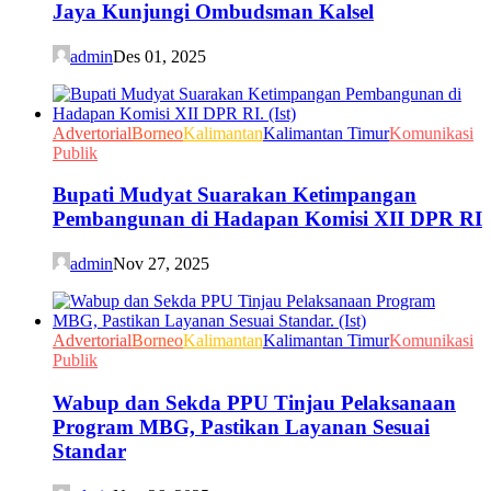
Jaya Kunjungi Ombudsman Kalsel
admin
Des 01, 2025
Advertorial
Borneo
Kalimantan
Kalimantan Timur
Komunikasi
Publik
Bupati Mudyat Suarakan Ketimpangan
Pembangunan di Hadapan Komisi XII DPR RI
admin
Nov 27, 2025
Advertorial
Borneo
Kalimantan
Kalimantan Timur
Komunikasi
Publik
Wabup dan Sekda PPU Tinjau Pelaksanaan
Program MBG, Pastikan Layanan Sesuai
Standar