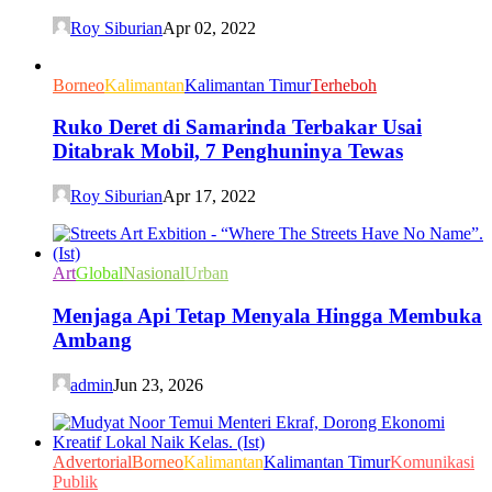
Roy Siburian
Apr 02, 2022
Borneo
Kalimantan
Kalimantan Timur
Terheboh
Ruko Deret di Samarinda Terbakar Usai
Ditabrak Mobil, 7 Penghuninya Tewas
Roy Siburian
Apr 17, 2022
Art
Global
Nasional
Urban
Menjaga Api Tetap Menyala Hingga Membuka
Ambang
admin
Jun 23, 2026
Advertorial
Borneo
Kalimantan
Kalimantan Timur
Komunikasi
Publik