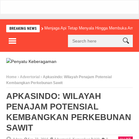
Menjaga Api Tetap Menyala Hingga Membuka Amba
BREAKING NEWS
Home
Advertorial
Apkasindo: Wilayah Penajam Potensial
Kembangkan Perkebunan Sawit
APKASINDO: WILAYAH
PENAJAM POTENSIAL
KEMBANGKAN PERKEBUNAN
SAWIT