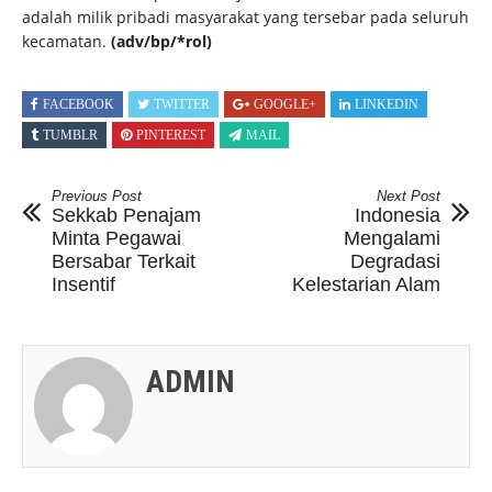
adalah milik pribadi masyarakat yang tersebar pada seluruh
kecamatan.
(adv/bp/*rol)
FACEBOOK
TWITTER
GOOGLE+
LINKEDIN
TUMBLR
PINTEREST
MAIL
Previous Post
Next Post
Sekkab Penajam
Indonesia
Minta Pegawai
Mengalami
Bersabar Terkait
Degradasi
Insentif
Kelestarian Alam
ADMIN