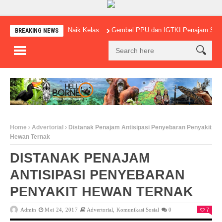
 Kreatif Lokal Naik Kelas
Gembel PPU dan IGTKI Penajam Sukses Gelar
BREAKING NEWS
Home
Advertorial
Distanak Penajam Antisipasi Penyebaran Penyakit
Hewan Ternak
DISTANAK PENAJAM
ANTISIPASI PENYEBARAN
PENYAKIT HEWAN TERNAK
Admin
Mei 24, 2017
Advertorial
,
Komunikasi Sosial
0
7