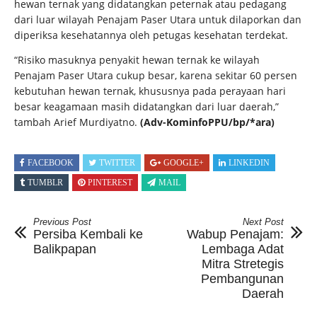
hewan ternak yang didatangkan peternak atau pedagang
dari luar wilayah Penajam Paser Utara untuk dilaporkan dan
diperiksa kesehatannya oleh petugas kesehatan terdekat.
“Risiko masuknya penyakit hewan ternak ke wilayah
Penajam Paser Utara cukup besar, karena sekitar 60 persen
kebutuhan hewan ternak, khususnya pada perayaan hari
besar keagamaan masih didatangkan dari luar daerah,”
tambah Arief Murdiyatno.
(Adv-KominfoPPU/bp/*ara)
FACEBOOK
TWITTER
GOOGLE+
LINKEDIN
TUMBLR
PINTEREST
MAIL
Previous Post
Next Post
Persiba Kembali ke
Wabup Penajam:
Balikpapan
Lembaga Adat
Mitra Stretegis
Pembangunan
Daerah