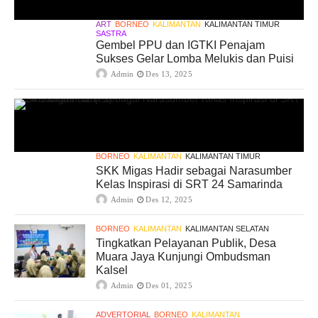
ART
BORNEO
KALIMANTAN
KALIMANTAN TIMUR
SASTRA
Gembel PPU dan IGTKI Penajam
Sukses Gelar Lomba Melukis dan Puisi
Admin
Des 13, 2025
BORNEO
KALIMANTAN
KALIMANTAN TIMUR
SKK Migas Hadir sebagai Narasumber
Kelas Inspirasi di SRT 24 Samarinda
Admin
Des 12, 2025
BORNEO
KALIMANTAN
KALIMANTAN SELATAN
Tingkatkan Pelayanan Publik, Desa
Muara Jaya Kunjungi Ombudsman
Kalsel
Admin
Des 01, 2025
ADVERTORIAL
BORNEO
KALIMANTAN