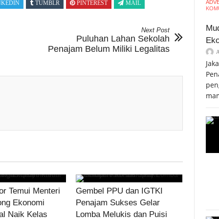
ADV
NKEDIN
TUMBLR
PINTEREST
MAIL
KOMU
Mud
Next Post
Puluhan Lahan Sekolah
Eko
Penajam Belum Miliki Legalitas
Jak
Pen
pen
mam
r Temui Menteri
Gembel PPU dan IGTKI
ong Ekonomi
Penajam Sukses Gelar
al Naik Kelas
Lomba Melukis dan Puisi