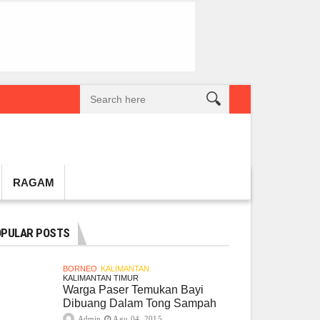
reatif Lokal Naik Kelas
Gembel PPU dan IGTKI Penajam Sukses Gelar L
RAGAM
PULAR POSTS
BORNEO
KALIMANTAN
KALIMANTAN TIMUR
Warga Paser Temukan Bayi
Dibuang Dalam Tong Sampah
Admin
Agu 04, 2015