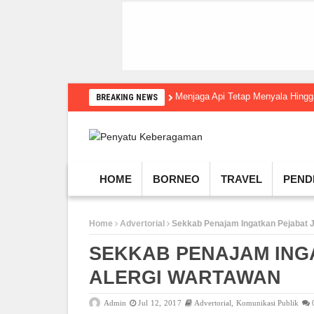
Menjaga Api Tetap Menyala Hin
BREAKING NEWS
HOME
BORNEO
TRAVEL
PEND
Home
Advertorial
Sekkab Penajam Ingatkan Pejabat 
SEKKAB PENAJAM ING
ALERGI WARTAWAN
Admin
Jul 12, 2017
Advertorial
,
Komunikasi Publik