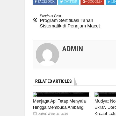
FACEBOOK
TWITTER
GOOGLE+
LI
Previous Post
Program Sertifikasi Tanah
Sistematik di Penajam Macet
ADMIN
RELATED ARTICLES
Menjaga Api Tetap Menyala
Mudyat Noo
Hingga Membuka Ambang
Ekraf, Dor
Kreatif Lok
Admin
Jun 23, 2026