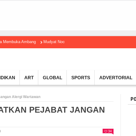
gga Membuka Ambang
Mudyat Noor Temui Menteri Ekraf, Dorong Ekonomi K
IDIKAN
ART
GLOBAL
SPORTS
ADVERTORIAL
Jangan Alergi Wartawan
PO
ATKAN PEJABAT JANGAN
0
34