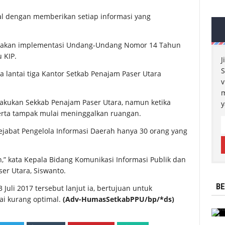
nal dengan memberikan setiap informasi yang
erupakan implementasi Undang-Undang Nomor 14 Tahun
 KIP.
J
S
la lantai tiga Kantor Setkab Penajam Paser Utara
v
m
akukan Sekkab Penajam Paser Utara, namun ketika
y
erta tampak mulai meninggalkan ruangan.
ejabat Pengelola Informasi Daerah hanya 30 orang yang
n,” kata Kepala Bidang Komunikasi Informasi Publik dan
r Utara, Siswanto.
BE
3 Juli 2017 tersebut lanjut ia, bertujuan untuk
ai kurang optimal.
(Adv-HumasSetkabPPU/bp/*ds)