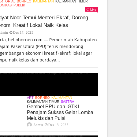
ERTORIAL
BORNEO
KALIMANTAN
KALIMANTAN TIMUR
NIKASI PUBLIK
Like
yat Noor Temui Menteri Ekraf, Dorong
nomi Kreatif Lokal Naik Kelas
Admin
Des 17, 2025
arta, helloborneo.com — Pemerintah Kabupaten
ajam Paser Utara (PPU) terus mendorong
gembangan ekonomi kreatif (ekraf) lokal agar
pu naik kelas dan berdaya...
ART
BORNEO
KALIMANTAN
KALIMANTAN TIMUR
SASTRA
Gembel PPU dan IGTKI
Penajam Sukses Gelar Lomba
Melukis dan Puisi
Admin
Des 13, 2025