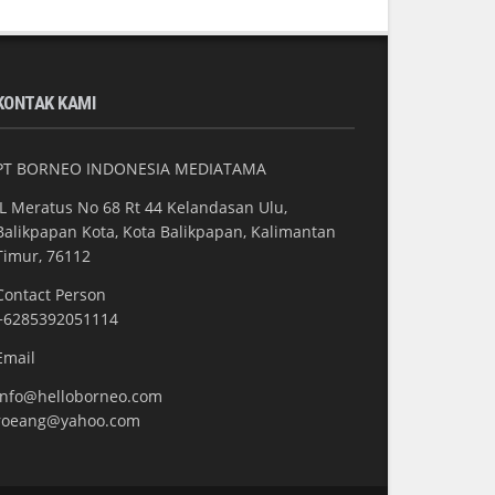
KONTAK KAMI
PT BORNEO INDONESIA MEDIATAMA
JL Meratus No 68 Rt 44 Kelandasan Ulu,
Balikpapan Kota, Kota Balikpapan, Kalimantan
Timur, 76112
Contact Person
+6285392051114
Email
info@helloborneo.com
roeang@yahoo.com