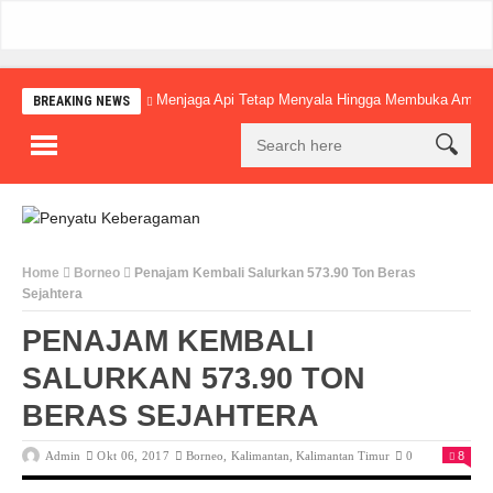
Menjaga Api Tetap Menyala Hingga Membuka Amba
BREAKING NEWS
Home
Borneo
Penajam Kembali Salurkan 573.90 Ton Beras
Sejahtera
PENAJAM KEMBALI
SALURKAN 573.90 TON
BERAS SEJAHTERA
Admin
Okt 06, 2017
Borneo
,
Kalimantan
,
Kalimantan Timur
0
8