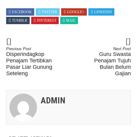
FACEBOOK
TWITTER
GOOGLE+
LINKEDIN
TUMBLR
PINTEREST
MAIL
Previous Post
Next Post
Disperindagkop
Guru Swasta
Penajam Tertibkan
Penajam Tujuh
Pasar Liar Gunung
Bulan Belum
Seteleng
Gajian
ADMIN