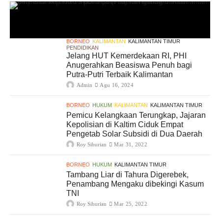
BORNEO
KALIMANTAN
KALIMANTAN TIMUR
PENDIDIKAN
Jelang HUT Kemerdekaan RI, PHI
Anugerahkan Beasiswa Penuh bagi
Putra-Putri Terbaik Kalimantan
Admin
Agu 16, 2024
BORNEO
HUKUM
KALIMANTAN
KALIMANTAN TIMUR
Pemicu Kelangkaan Terungkap, Jajaran
Kepolisian di Kaltim Ciduk Empat
Pengetab Solar Subsidi di Dua Daerah
Roy Siburian
Mar 31, 2022
BORNEO
HUKUM
KALIMANTAN TIMUR
Tambang Liar di Tahura Digerebek,
Penambang Mengaku dibekingi Kasum
TNI
Roy Siburian
Mar 25, 2022