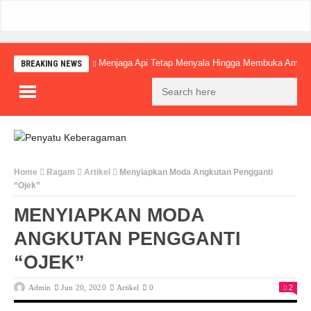
Menjaga Api Tetap Menyala Hingga Membuka Amba
BREAKING NEWS
Home
Ragam
Artikel
Menyiapkan Moda Angkutan Pengganti
“Ojek”
MENYIAPKAN MODA
ANGKUTAN PENGGANTI
“OJEK”
Admin
Jun 20, 2020
Artikel
0
2