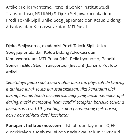
Artikel: Felix Iryantomo, Peneliti Senior Institut Studi
Transportasi (INSTRAN) & Djoko Setijowarno, akademisi
Prodi Teknik Sipil Unika Soegijapranata dan Ketua Bidang
Advokasi dan Kemasyarakatan MTI Pusat.
Djoko Setijowarno, akademisi Prodi Teknik Sipil Unika
Soegijapranata dan Ketua Bidang Advokasi dan
Kemasyarakatan MTI Pusat (kiri). Felix Iryantomo, Peneliti
Senior Institut Studi Transportasi (Instran) (kanan). Ket foto
artikel
Sebetulnya pada saat kenormalan baru itu, physicall distancing
atau jaga jarak tetap harusditegakkan. Jika kemudian ojek
daring (online) boleh beroperasi, bagi yang biasa memakai ojek
daring, meski membawa helm sendiri tetaplah berisiko terkena
penularan covid-19. Jadi bagi calon penumpang ojek daring
perlu berhati-hati demi kesehatan.
Penajam, helloborneo.com
–
Istilah dan layanan “OJEK”
diperkirakan sudah mulai ada pada awal tahun 1970an di