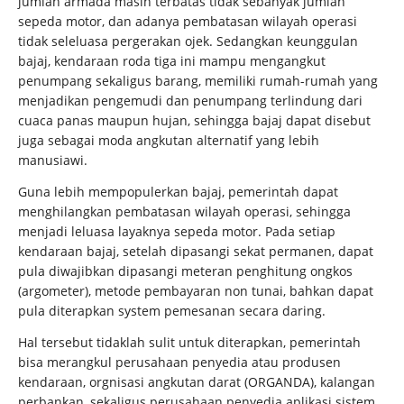
jumlah armada masih terbatas tidak sebanyak jumlah
sepeda motor, dan adanya pembatasan wilayah operasi
tidak seleluasa pergerakan ojek. Sedangkan keunggulan
bajaj, kendaraan roda tiga ini mampu mengangkut
penumpang sekaligus barang, memiliki rumah-rumah yang
menjadikan pengemudi dan penumpang terlindung dari
cuaca panas maupun hujan, sehingga bajaj dapat disebut
juga sebagai moda angkutan alternatif yang lebih
manusiawi.
Guna lebih mempopulerkan bajaj, pemerintah dapat
menghilangkan pembatasan wilayah operasi, sehingga
menjadi leluasa layaknya sepeda motor. Pada setiap
kendaraan bajaj, setelah dipasangi sekat permanen, dapat
pula diwajibkan dipasangi meteran penghitung ongkos
(argometer), metode pembayaran non tunai, bahkan dapat
pula diterapkan system pemesanan secara daring.
Hal tersebut tidaklah sulit untuk diterapkan, pemerintah
bisa merangkul perusahaan penyedia atau produsen
kendaraan, orgnisasi angkutan darat (ORGANDA), kalangan
perbankan, sekaligus perusahaan penyedia aplikasi sistem