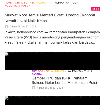
ADVERTORIAL
BORNEO
KALIMANTAN
KALIMANTAN TIMUR
KOMUNIKASI PUBLIK
Like
Mudyat Noor Temui Menteri Ekraf, Dorong Ekonomi
Kreatif Lokal Naik Kelas
Admin
Des 17, 2025
Jakarta, helloborneo.com — Pemerintah Kabupaten Penajam
Paser Utara (PPU) terus mendorong pengembangan ekonomi
kreatif (ekraf) lokal agar mampu naik kelas dan berdaya...
ART
BORNEO
KALIMANTAN
KALIMANTAN TIMUR
SASTRA
Gembel PPU dan IGTKI Penajam
Sukses Gelar Lomba Melukis dan Puisi
Admin
Des 13, 2025