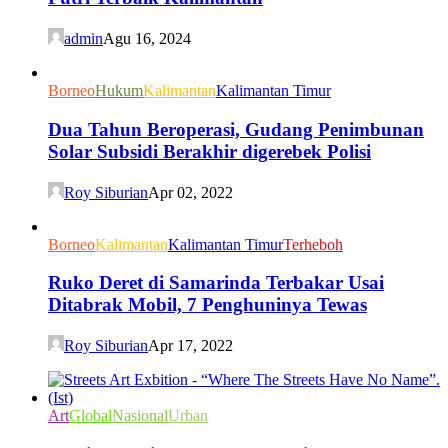
admin
Agu 16, 2024
Borneo
Hukum
Kalimantan
Kalimantan Timur
Dua Tahun Beroperasi, Gudang Penimbunan
Solar Subsidi Berakhir digerebek Polisi
Roy Siburian
Apr 02, 2022
Borneo
Kalimantan
Kalimantan Timur
Terheboh
Ruko Deret di Samarinda Terbakar Usai
Ditabrak Mobil, 7 Penghuninya Tewas
Roy Siburian
Apr 17, 2022
Art
Global
Nasional
Urban