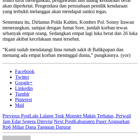
Imam turut menegaskan, pengawasan lalu lalang kendaraan berat
akan diperketat. Pengendara dan perusahaan pemilik kendaraan
yang terbukti melanggar akan mendapat sanksi tegas.
Sementara itu, Dirlantas Polda Kaltim, Kombes Pol. Sonny Irawan
menerangkan, sampai dengan Jumat Sore, jumlah korban tewas
sebanyak empat orang. Sedangkan empat lagi luka berat dan 26 luka
ringan akibat kecelakaan maut tersebut.
“Kami sudah mendatangi lima rumah sakit di Balikpapan dan
memang ada empat korban meninggal dunia,” pungkasnya. (yor)
Facebook
Twitter
Google+
Linkedin
Tumblr
Pinterest
Mail
Previous Post
Lalu Lalang Truk Monster Makin Terbatas, Perwali
Jam Edar Segera Direvisi
Next Post
Kabupaten Paser Anggarkan
Rp6 Miliar Dana Tanggap Darurat