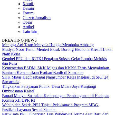
Komik
Desain
Forum
Citizen Jurnalism
Opini
Artikel
Lain-lain
BREAKING NEWS
Menjaga Api Tetap Menyala Hingga Membuka Ambang
Mudyat Noor Temui Menteri Ekraf, Dorong Ekonomi Kreatif Lokal
Naik Kelas
Gembel PPU dan IGTKI Penajam Sukses Gelar Lomba Melukis
dan Puisi
Kementerian ESDM, SKK Migas dan KKKS Terus Menyalurkan
Bantuan Kemanusiaan Korban Banjir di Sumatera
SKK Migas Hadir sebagai Narasumber Kelas Inspirasi di SRT 24
Samarinda
Tingkatkan Pelayanan Publik, Desa Muara Jaya Kunjungi
Ombudsman Kalsel
Bupati Mudyat Suarakan Ketimpangan Pembangunan di Hadapan
Komisi XII DPR RI
Wabup dan Sekda PPU Tinjau Pelaksanaan Program MBG,
Pastikan Layanan Sesuai Standar
Pariwisata PPU Diperkuat, Dua Pokdarwis Terima Aset Baru dari