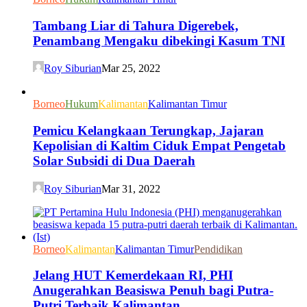
Tambang Liar di Tahura Digerebek,
Penambang Mengaku dibekingi Kasum TNI
Roy Siburian
Mar 25, 2022
Borneo
Hukum
Kalimantan
Kalimantan Timur
Pemicu Kelangkaan Terungkap, Jajaran
Kepolisian di Kaltim Ciduk Empat Pengetab
Solar Subsidi di Dua Daerah
Roy Siburian
Mar 31, 2022
Borneo
Kalimantan
Kalimantan Timur
Pendidikan
Jelang HUT Kemerdekaan RI, PHI
Anugerahkan Beasiswa Penuh bagi Putra-
Putri Terbaik Kalimantan