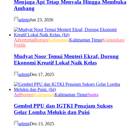
Menjaga Api Tetap Menyala Hingga Membuka
Ambang
admin
Jun 23, 2026
Advertorial
Borneo
Kalimantan
Kalimantan Timur
Komunikasi
Publik
Mudyat Noor Temui Menteri Ekraf, Dorong
Ekonomi Kreatif Lokal Naik Kelas
admin
Des 17, 2025
Art
Borneo
Kalimantan
Kalimantan Timur
Sastra
Gembel PPU dan IGTKI Penajam Sukses
Gelar Lomba Melukis dan Puisi
admin
Des 13, 2025