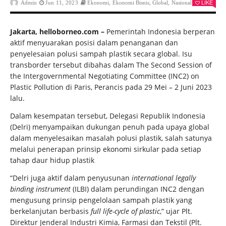
Admin
Jun 11, 2023
Ekonomi
,
Ekonomi Bisnis
,
Global
,
Nasional
LIKE
0
Jakarta, helloborneo.com –
Pemerintah Indonesia berperan
aktif menyuarakan posisi dalam penanganan dan
penyelesaian polusi sampah plastik secara global. Isu
transborder tersebut dibahas dalam The Second Session of
the Intergovernmental Negotiating Committee (INC2) on
Plastic Pollution di Paris, Perancis pada 29 Mei – 2 Juni 2023
lalu.
Dalam kesempatan tersebut, Delegasi Republik Indonesia
(Delri) menyampaikan dukungan penuh pada upaya global
dalam menyelesaikan masalah polusi plastik, salah satunya
melalui penerapan prinsip ekonomi sirkular pada setiap
tahap daur hidup plastik
“Delri juga aktif dalam penyusunan
international legally
binding instrument
(ILBI) dalam perundingan INC2 dengan
mengusung prinsip pengelolaan sampah plastik yang
berkelanjutan berbasis
full life-cycle of plastic
,” ujar Plt.
Direktur Jenderal Industri Kimia, Farmasi dan Tekstil (Plt.