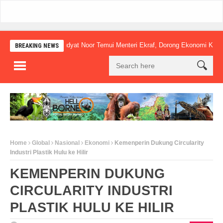
Mudyat Noor Temui Menteri Ekraf, Dorong Ekonomi Kreatif Lokal
BREAKING NEWS
Home
Global
Nasional
Ekonomi
Kemenperin Dukung Circularity
Industri Plastik Hulu ke Hilir
KEMENPERIN DUKUNG
CIRCULARITY INDUSTRI
PLASTIK HULU KE HILIR