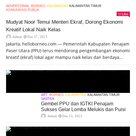
ADVERTORIAL
BORNEO
KALIMANTAN
KALIMANTAN TIMUR
KOMUNIKASI PUBLIK
Like
Mudyat Noor Temui Menteri Ekraf, Dorong Ekonomi
Kreatif Lokal Naik Kelas
Admin
Des 17, 2025
Jakarta, helloborneo.com — Pemerintah Kabupaten Penajam
Paser Utara (PPU) terus mendorong pengembangan ekonomi
kreatif (ekraf) lokal agar mampu naik kelas dan berdaya...
ART
BORNEO
KALIMANTAN
KALIMANTAN TIMUR
SASTRA
Gembel PPU dan IGTKI Penajam
Sukses Gelar Lomba Melukis dan Puisi
Admin
Des 13, 2025