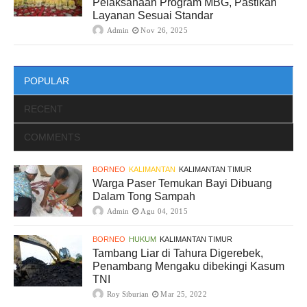
Pelaksanaan Program MBG, Pastikan
Layanan Sesuai Standar
Admin
Nov 26, 2025
POPULAR
RECENT
COMMENTS
BORNEO
KALIMANTAN
KALIMANTAN TIMUR
Warga Paser Temukan Bayi Dibuang
Dalam Tong Sampah
Admin
Agu 04, 2015
BORNEO
HUKUM
KALIMANTAN TIMUR
Tambang Liar di Tahura Digerebek,
Penambang Mengaku dibekingi Kasum
TNI
Roy Siburian
Mar 25, 2022