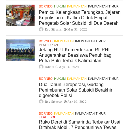
BORNEO
HUKUM
KALIMANTAN
KALIMANTAN TIMUR
Pemicu Kelangkaan Terungkap, Jajaran
Kepolisian di Kaltim Ciduk Empat
Pengetab Solar Subsidi di Dua Daerah
Roy Siburian
Mar 31, 2022
BORNEO
KALIMANTAN
KALIMANTAN TIMUR
PENDIDIKAN
Jelang HUT Kemerdekaan RI, PHI
Anugerahkan Beasiswa Penuh bagi
Putra-Putri Terbaik Kalimantan
Admin
Agu 16, 2024
BORNEO
HUKUM
KALIMANTAN
KALIMANTAN TIMUR
Dua Tahun Beroperasi, Gudang
Penimbunan Solar Subsidi Berakhir
digerebek Polisi
Roy Siburian
Apr 02, 2022
BORNEO
KALIMANTAN
KALIMANTAN TIMUR
TERHEBOH
Ruko Deret di Samarinda Terbakar Usai
Ditabrak Mobil, 7 Penghuninya Tewas