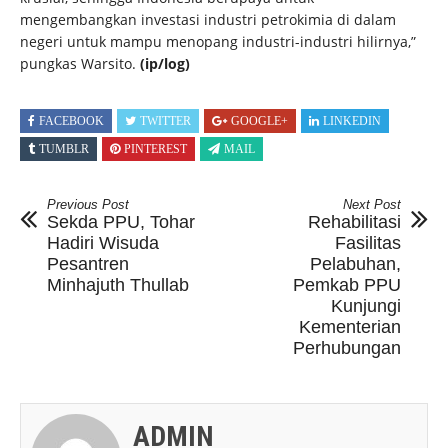
mengembangkan investasi industri petrokimia di dalam
negeri untuk mampu menopang industri-industri hilirnya,”
pungkas Warsito.
(ip/log)
FACEBOOK
TWITTER
GOOGLE+
LINKEDIN
TUMBLR
PINTEREST
MAIL
Previous Post
Next Post
Sekda PPU, Tohar
Rehabilitasi
Hadiri Wisuda
Fasilitas
Pesantren
Pelabuhan,
Minhajuth Thullab
Pemkab PPU
Kunjungi
Kementerian
Perhubungan
ADMIN