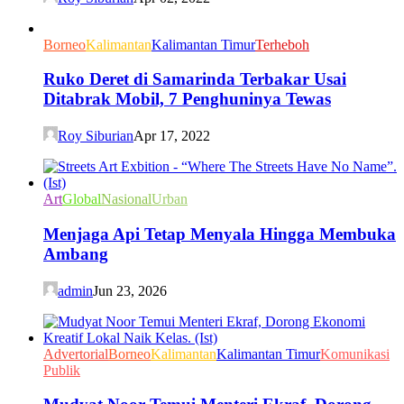
Borneo
Kalimantan
Kalimantan Timur
Terheboh
Ruko Deret di Samarinda Terbakar Usai
Ditabrak Mobil, 7 Penghuninya Tewas
Roy Siburian
Apr 17, 2022
Art
Global
Nasional
Urban
Menjaga Api Tetap Menyala Hingga Membuka
Ambang
admin
Jun 23, 2026
Advertorial
Borneo
Kalimantan
Kalimantan Timur
Komunikasi
Publik