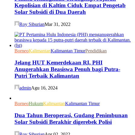
Kepolisian di Kaltim Ciduk Empat Pengetab
Solar Subsidi di Dua Daerah
Roy Siburian
Mar 31, 2022
Borneo
Kalimantan
Kalimantan Timur
Pendidikan
Jelang HUT Kemerdekaan RI, PHI
Anugerahkan Beasiswa Penuh bagi Putra-
Putri Terbaik Kalimantan
admin
Agu 16, 2024
Borneo
Hukum
Kalimantan
Kalimantan Timur
Dua Tahun Beroperasi, Gudang Penimbunan
Solar Subsidi Berakhir digerebek Polisi
Roy Siburian
Apr 02, 2022