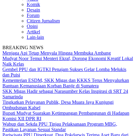
Komik
Desain
Forum
Citizen Jurnalism
Opini
Artikel
Lain-lain
BREAKING NEWS
Menjaga Api Tetap Menyala Hingga Membuka Ambang
Mudyat Noor Temui Menteri Ekraf, Dorong Ekonomi Kreatif Lokal
Naik Kelas
Gembel PPU dan IGTKI Penajam Sukses Gelar Lomba Melukis
dan Puisi
Kementerian ESDM, SKK Migas dan KKKS Terus Menyalurkan
Bantuan Kemanusiaan Korban Banjir di Sumatera
SKK Migas Hadir sebagai Narasumber Kelas Inspirasi di SRT 24
Samarinda
Tingkatkan Pelayanan Publik, Desa Muara Jaya Kunjungi
Ombudsman Kalsel
Bupati Mudyat Suarakan Ketimpangan Pembangunan di Hadapan
Komisi XII DPR RI
Wabup dan Sekda PPU Tinjau Pelaksanaan Program MBG,
Pastikan Layanan Sesuai Standar
Pariwisata PPU Diperkuat, Dua Pokdarwis Terima Aset Baru dari