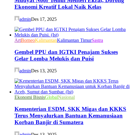
Mudyat Noor Temui Menteri Ekraf, Dorong
Ekonomi Kreatif Lokal Naik Kelas
admin
Des 17, 2025
Art
Borneo
Kalimantan
Kalimantan Timur
Sastra
Gembel PPU dan IGTKI Penajam Sukses
Gelar Lomba Melukis dan Puisi
admin
Des 13, 2025
Ekonomi Bisnis
Global
Nasional
Kementerian ESDM, SKK Migas dan KKKS
Terus Menyalurkan Bantuan Kemanusiaan
Korban Banjir di Sumatera
admin
Des 13, 2025