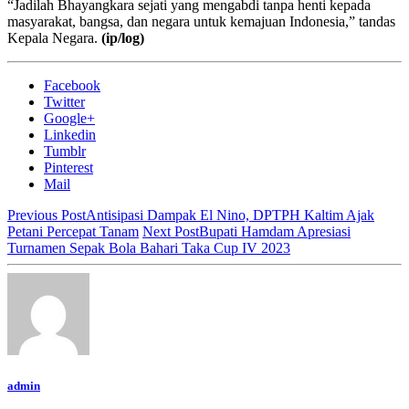
“Jadilah Bhayangkara sejati yang mengabdi tanpa henti kepada
masyarakat, bangsa, dan negara untuk kemajuan Indonesia,” tandas
Kepala Negara.
(ip/log)
Facebook
Twitter
Google+
Linkedin
Tumblr
Pinterest
Mail
Previous Post
Antisipasi Dampak El Nino, DPTPH Kaltim Ajak
Petani Percepat Tanam
Next Post
Bupati Hamdam Apresiasi
Turnamen Sepak Bola Bahari Taka Cup IV 2023
admin