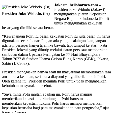
Jakarta, helloborneo.com –
Presiden Joko Widodo (Jokowi)
Presiden Joko Widodo. (Ist)
mengingatkan jajaran Kepolisian
Negara Republik Indonesia (Polri)
untuk menggunakan kekuatan
besar yang dimiliki secara benar.
“Kewenangan Polri itu besar, kekuatan Polri itu juga besar, ini harus
digunakan secara benar. Jangan ada yang disalahgunakan, jangan
ada lagi persepsi hanya tajam ke bawah, tapi tumpul ke atas,” kata
Presiden Jokowi yang dikutip melalui siaran pers saat memberikan
sambutan dalam Upacara Peringatan ke-77 Hari Bhayangkara
Tahun 2023 di Stadion Utama Gelora Bung Karno (GBK), Jakarta,
Sabtu (1/7/2023).
Presiden menegaskan bahwa saati ini masyarakat membutuhkan rasa
aman, rasa keadilan, serta rasa diayomi yang diberikan oleh Polri.
Oleh karena itu, Presiden meminta Polri untuk tidak mengabaikan
kebutuhan masyarakat tersebut.
“Saya minta Polri jangan abaikan ini. Polri harus mampu
memberikan kepastian perlindungan. Polri harus mampu
memberikan kepastian hukum. Polri harus mampu memberikan
kepastian berusaha bagi para masyarakat dan para pengusaha,” ujar
Kepala Negara.