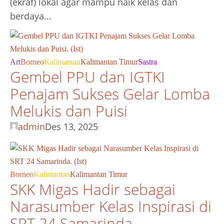
(ekraf) lokal agar mampu naik kelas dan
berdaya...
Art
Borneo
Kalimantan
Kalimantan Timur
Sastra
Gembel PPU dan IGTKI
Penajam Sukses Gelar Lomba
Melukis dan Puisi
admin
Des 13, 2025
Borneo
Kalimantan
Kalimantan Timur
SKK Migas Hadir sebagai
Narasumber Kelas Inspirasi di
SRT 24 Samarinda