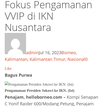
Fokus Pengamanan
VVIP di IKN
Nusantara
admin
Jul 16, 2023
Borneo
,
Kalimantan
,
Kalimantan Timur
,
Nasional
0
Like
Bagus Purwa
Pengamanan Presiden Jokowi ke IKN. (Ist)
Penajam, helloborneo.com –
Kompi Senapan
C Yonif Raider 600/Modang Petung, Penajam