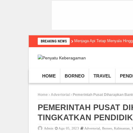
Menjaga Api Tetap Menyala Hin
BREAKING NEWS
HOME
BORNEO
TRAVEL
PEND
Home
Advertorial
Pemerintah Pusat Diharapkan Bant
PEMERINTAH PUSAT D
TINGKATKAN PENDIDI
Admin
Agu 05, 2023
Advertorial
,
Borneo
,
Kalimantan
,