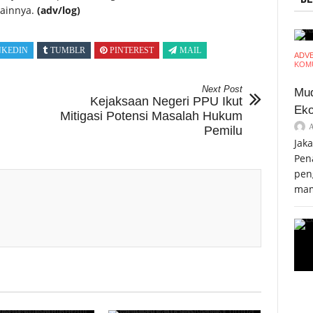
lainnya.
(adv/log)
NKEDIN
TUMBLR
PINTEREST
MAIL
ADV
KOMU
Next Post
Mud
Kejaksaan Negeri PPU Ikut
Eko
Mitigasi Potensi Masalah Hukum
Pemilu
Jak
Pen
pen
mam