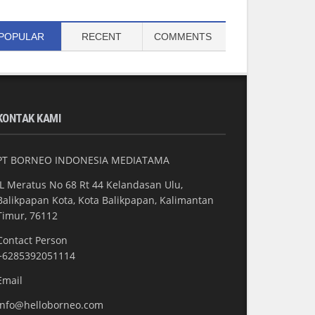
POPULAR
RECENT
COMMENTS
KONTAK KAMI
PT BORNEO INDONESIA MEDIATAMA
JL Meratus No 68 Rt 44 Kelandasan Ulu,
Balikpapan Kota, Kota Balikpapan, Kalimantan
Timur, 76112
Contact Person
+6285392051114
Email
info@helloborneo.com