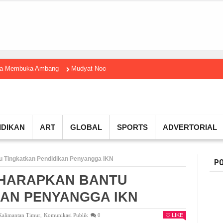
gga Membuka Ambang
Mudyat Noor Temui Menteri Ekraf, Dorong Ekonomi K
IDIKAN
ART
GLOBAL
SPORTS
ADVERTORIAL
u Tingkatkan Pendidikan Penyangga IKN
PO
IHARAPKAN BANTU
KAN PENYANGGA IKN
Kalimantan Timur
,
Komunikasi Publik
0
LIKE