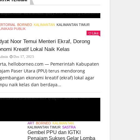
ERTORIAL
BORNEO
KALIMANTAN
KALIMANTAN TIMUR
NIKASI PUBLIK
Like
yat Noor Temui Menteri Ekraf, Dorong
nomi Kreatif Lokal Naik Kelas
Admin
Des 17, 2025
arta, helloborneo.com — Pemerintah Kabupaten
ajam Paser Utara (PPU) terus mendorong
gembangan ekonomi kreatif (ekraf) lokal agar
pu naik kelas dan berdaya...
ART
BORNEO
KALIMANTAN
KALIMANTAN TIMUR
SASTRA
Gembel PPU dan IGTKI
Penajam Sukses Gelar Lomba