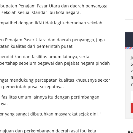
abupaten Penajam Pasar Utara dan daerah penyangga
sekolah sesuai standar ibu kota negara.
ompatibel dengan IKN tidak lagi keberadaan sekolah
ten Penajam Paser Utara dan daerah penyangga, juga
an kualitas dari pemerintah pusat.
endidikan dan fasilitas umum lainnya, serta
J
a bertahap sebelum pegawai dan pejabat negara pindah
S
v
m
ngat mendukung percepatan kualitas khususnya sektor
y
n pemerintah pusat secepatnya.
 fasilitas umum lainnya itu dengan pertimbangan
nya.
r yang sangat dibutuhkan masyarakat sejak dini, ”
ajuan dan perkembangan daerah asal ibu kota
BE