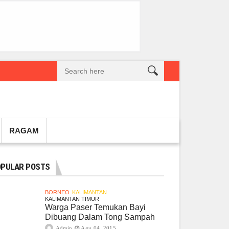
reatif Lokal Naik Kelas
Gembel PPU dan IGTKI Penajam Sukses Gelar L
RAGAM
PULAR POSTS
BORNEO
KALIMANTAN
KALIMANTAN TIMUR
Warga Paser Temukan Bayi
Dibuang Dalam Tong Sampah
Admin
Agu 04, 2015