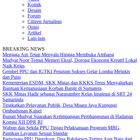
Komik
Desain
Forum
Citizen Jurnalism
Opini
Artikel
Lain-lain
BREAKING NEWS
Menjaga Api Tetap Menyala Hingga Membuka Ambang
Mudyat Noor Temui Menteri Ekraf, Dorong Ekonomi Kreatif Lokal
Naik Kelas
Gembel PPU dan IGTKI Penajam Sukses Gelar Lomba Melukis
dan Puisi
Kementerian ESDM, SKK Migas dan KKKS Terus Menyalurkan
Bantuan Kemanusiaan Korban Banjir di Sumatera
SKK Migas Hadir sebagai Narasumber Kelas Inspirasi di SRT 24
Samarinda
Tingkatkan Pelayanan Publik, Desa Muara Jaya Kunjungi
Ombudsman Kalsel
Bupati Mudyat Suarakan Ketimpangan Pembangunan di Hadapan
Komisi XII DPR RI
Wabup dan Sekda PPU Tinjau Pelaksanaan Program MBG,
Pastikan Layanan Sesuai Standar
Pariwisata PPU Diperkuat, Dua Pokdarwis Terima Aset Baru dari