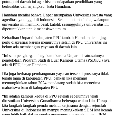
putra-putri daerah ini agar bisa mendapatkan pendidikan yang
berkualitas dan terjangkau,”kata Hamdam.
Hamdam menilai bahwa Unpar merupakan Universitas swasta yang
agreditasnya unggul di Indonesia. Selain itu tambah dia, walaupun
universitas ini memiliki besik katolik sesungguhnya universitas ini
diperuntukkan untuk mahasiswa umum.
Kehadiran Unpar di kabupaten PPU tambah Hamdam, tentu juga
perlu diapresiasi karena menurutnya selain di PPU universitas ini
belum ada membangun yayasan di daerah lain.
“Ini satu penghargaan bagi kami karena Unpar ini satu-satunya
pengelolaan Program Studi di Luar Kampus Utama (PSDKU) nya
ada di PPU,” ujar Hamdam.
Dia juga berharap pembangunan yayasan tersebut prosesnya tidak
terlalu lama di kabupaten PPU, bahkan jika memang
memungkinkan tahun 2024 mendatang sudah bisa menerima
mahasiswa baru di kabupaten PPU.
“Ini adalah kampus kedua di PPU setelah sebelumnya telah
diresmikan Universitas Gunadharma beberapa waktu lalu. Harapan
kita langkah-langkah pemda melalui kerjasama dengan sejumlah
Universitas di Indonesia ini mampu meningkatkan SDM kita kearah
yang lebih baik dalam rangka menyongsong pembangunan IKN