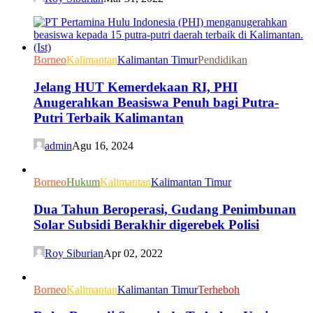
Borneo
Kalimantan
Kalimantan Timur
Pendidikan
Jelang HUT Kemerdekaan RI, PHI
Anugerahkan Beasiswa Penuh bagi Putra-
Putri Terbaik Kalimantan
admin
Agu 16, 2024
Borneo
Hukum
Kalimantan
Kalimantan Timur
Dua Tahun Beroperasi, Gudang Penimbunan
Solar Subsidi Berakhir digerebek Polisi
Roy Siburian
Apr 02, 2022
Borneo
Kalimantan
Kalimantan Timur
Terheboh