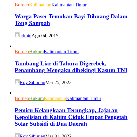
Borneo
Kalimantan
Kalimantan Timur
Warga Paser Temukan Bayi Dibuang Dalam
Tong Sampah
admin
Agu 04, 2015
Borneo
Hukum
Kalimantan Timur
Tambang Liar di Tahura Digerebek,
Penambang Mengaku dibekingi Kasum TNI
Roy Siburian
Mar 25, 2022
Borneo
Hukum
Kalimantan
Kalimantan Timur
Pemicu Kelangkaan Terungkap, Jajaran
Kepolisian di Kaltim Ciduk Empat Pengetab
Solar Subsidi di Dua Daerah
Roy Siburian
Mar 31, 2022