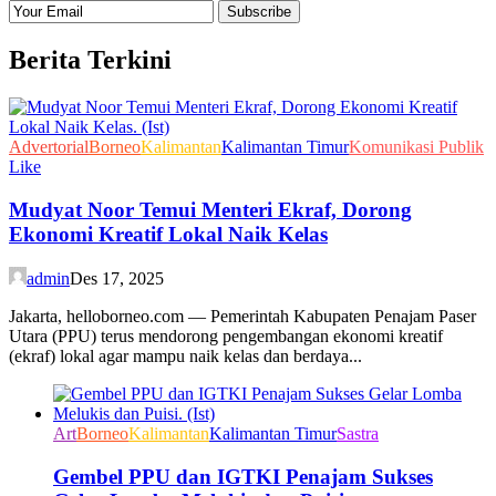
Berita Terkini
Advertorial
Borneo
Kalimantan
Kalimantan Timur
Komunikasi Publik
Like
Mudyat Noor Temui Menteri Ekraf, Dorong
Ekonomi Kreatif Lokal Naik Kelas
admin
Des 17, 2025
Jakarta, helloborneo.com — Pemerintah Kabupaten Penajam Paser
Utara (PPU) terus mendorong pengembangan ekonomi kreatif
(ekraf) lokal agar mampu naik kelas dan berdaya...
Art
Borneo
Kalimantan
Kalimantan Timur
Sastra
Gembel PPU dan IGTKI Penajam Sukses