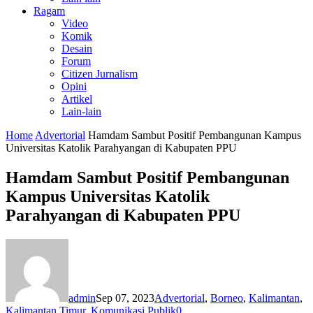
Ragam
Video
Komik
Desain
Forum
Citizen Jurnalism
Opini
Artikel
Lain-lain
Home
Advertorial
Hamdam Sambut Positif Pembangunan Kampus
Universitas Katolik Parahyangan di Kabupaten PPU
Hamdam Sambut Positif Pembangunan
Kampus Universitas Katolik
Parahyangan di Kabupaten PPU
admin
Sep 07, 2023
Advertorial
,
Borneo
,
Kalimantan
,
Kalimantan Timur
,
Komunikasi Publik
0