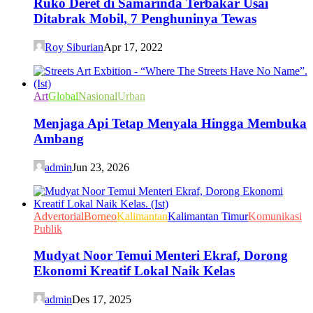
Ruko Deret di Samarinda Terbakar Usai
Ditabrak Mobil, 7 Penghuninya Tewas
Roy Siburian
Apr 17, 2022
Art
Global
Nasional
Urban
Menjaga Api Tetap Menyala Hingga Membuka
Ambang
admin
Jun 23, 2026
Advertorial
Borneo
Kalimantan
Kalimantan Timur
Komunikasi
Publik
Mudyat Noor Temui Menteri Ekraf, Dorong
Ekonomi Kreatif Lokal Naik Kelas
admin
Des 17, 2025