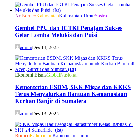
Art
Borneo
Kalimantan
Kalimantan Timur
Sastra
Gembel PPU dan IGTKI Penajam Sukses
Gelar Lomba Melukis dan Puisi
admin
Des 13, 2025
Ekonomi Bisnis
Global
Nasional
Kementerian ESDM, SKK Migas dan KKKS
Terus Menyalurkan Bantuan Kemanusiaan
Korban Banjir di Sumatera
admin
Des 13, 2025
Borneo
Kalimantan
Kalimantan Timur