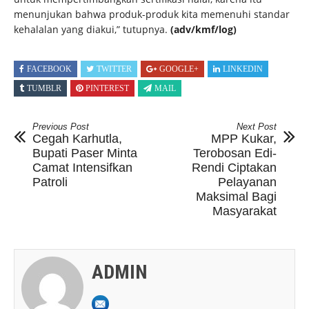
menunjukan bahwa produk-produk kita memenuhi standar
kehalalan yang diakui,” tutupnya.
(adv/kmf/log)
FACEBOOK
TWITTER
GOOGLE+
LINKEDIN
TUMBLR
PINTEREST
MAIL
Previous Post
Next Post
Cegah Karhutla,
MPP Kukar,
Bupati Paser Minta
Terobosan Edi-
Camat Intensifkan
Rendi Ciptakan
Patroli
Pelayanan
Maksimal Bagi
Masyarakat
ADMIN