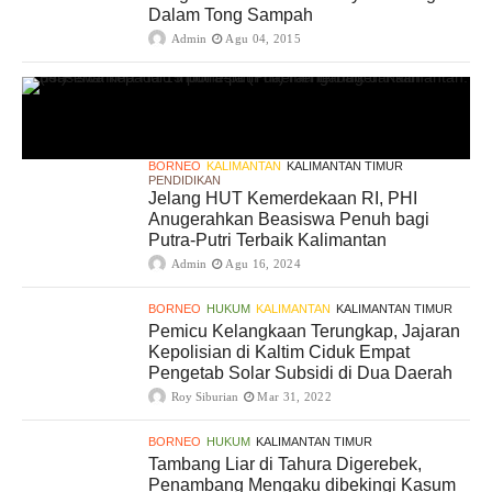
Dalam Tong Sampah
Admin
Agu 04, 2015
BORNEO
KALIMANTAN
KALIMANTAN TIMUR
PENDIDIKAN
Jelang HUT Kemerdekaan RI, PHI
Anugerahkan Beasiswa Penuh bagi
Putra-Putri Terbaik Kalimantan
Admin
Agu 16, 2024
BORNEO
HUKUM
KALIMANTAN
KALIMANTAN TIMUR
Pemicu Kelangkaan Terungkap, Jajaran
Kepolisian di Kaltim Ciduk Empat
Pengetab Solar Subsidi di Dua Daerah
Roy Siburian
Mar 31, 2022
BORNEO
HUKUM
KALIMANTAN TIMUR
Tambang Liar di Tahura Digerebek,
Penambang Mengaku dibekingi Kasum