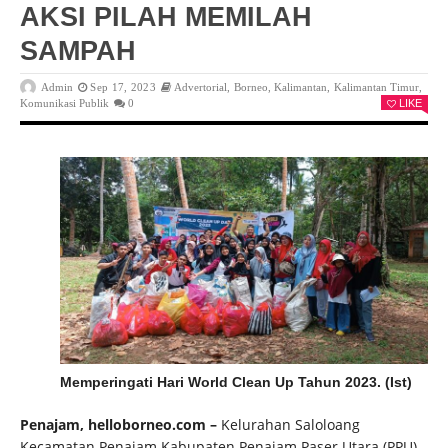
AKSI PILAH MEMILAH
SAMPAH
Admin
Sep 17, 2023
Advertorial
,
Borneo
,
Kalimantan
,
Kalimantan Timur
,
Komunikasi Publik
0
LIKE
Memperingati Hari World Clean Up Tahun 2023. (Ist)
Penajam, helloborneo.com –
Kelurahan Saloloang
Kecamatan Penajam Kabupaten Penajam Paser Utara (PPU)