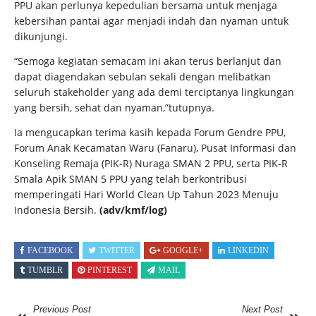
PPU akan perlunya kepedulian bersama untuk menjaga
kebersihan pantai agar menjadi indah dan nyaman untuk
dikunjungi.
“Semoga kegiatan semacam ini akan terus berlanjut dan
dapat diagendakan sebulan sekali dengan melibatkan
seluruh stakeholder yang ada demi terciptanya lingkungan
yang bersih, sehat dan nyaman,”tutupnya.
Ia mengucapkan terima kasih kepada Forum Gendre PPU,
Forum Anak Kecamatan Waru (Fanaru), Pusat Informasi dan
Konseling Remaja (PIK-R) Nuraga SMAN 2 PPU, serta PIK-R
Smala Apik SMAN 5 PPU yang telah berkontribusi
memperingati Hari World Clean Up Tahun 2023 Menuju
Indonesia Bersih.
(adv/kmf/log)
FACEBOOK
TWITTER
GOOGLE+
LINKEDIN
TUMBLR
PINTEREST
MAIL
Previous Post
Next Post