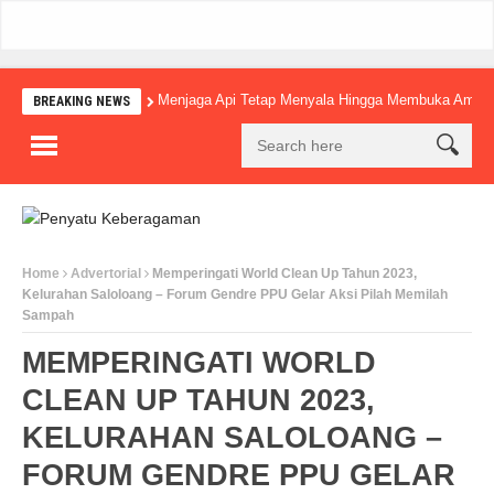
Menjaga Api Tetap Menyala Hingga Membuka Amba
BREAKING NEWS
Home
Advertorial
Memperingati World Clean Up Tahun 2023,
Kelurahan Saloloang – Forum Gendre PPU Gelar Aksi Pilah Memilah
Sampah
MEMPERINGATI WORLD
CLEAN UP TAHUN 2023,
KELURAHAN SALOLOANG –
FORUM GENDRE PPU GELAR