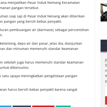
ncana menjadikan Pasar Induk Nemang Kecamatan
manan pangan tersebut.
an siap saji di Pasar Induk Nenang akan diberikan
 pangan yang bersih bebas penyakit.
aluran pembuangan air (darinase), sebagai percontohan
n.
elontong, depo air dan pasar, jelas dia, dianjurkan
kanan dan minuman memenuhi standar keamanan
J
in sekolah juga harus memenuhi standar keamanan
S
untuk dikonsumsi.
v
m
h satu upaya meningkatkan pengelolaan pangan
y
aran harus bersih bebas penyakit karena sangat