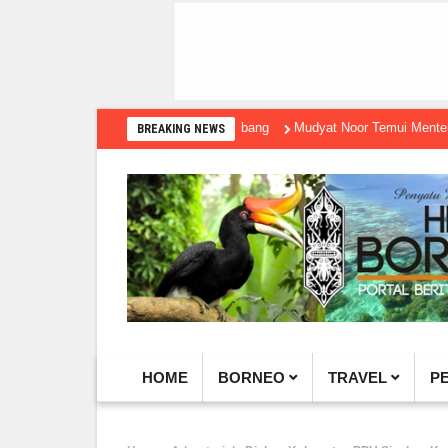
Mudyat Noor Temui Menteri Ekraf, 
BREAKING NEWS
HOME
BORNEO
TRAVEL
P