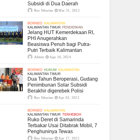
Subsidi di Dua Daerah
Roy Siburian
Mar 31, 2022
BORNEO
KALIMANTAN
KALIMANTAN TIMUR
PENDIDIKAN
Jelang HUT Kemerdekaan RI,
PHI Anugerahkan
Beasiswa Penuh bagi Putra-
Putri Terbaik Kalimantan
Admin
Agu 16, 2024
BORNEO
HUKUM
KALIMANTAN
KALIMANTAN TIMUR
Dua Tahun Beroperasi, Gudang
Penimbunan Solar Subsidi
Berakhir digerebek Polisi
Roy Siburian
Apr 02, 2022
BORNEO
KALIMANTAN
KALIMANTAN TIMUR
TERHEBOH
Ruko Deret di Samarinda
Terbakar Usai Ditabrak Mobil, 7
Penghuninya Tewas
Roy Siburian
Apr 17, 2022