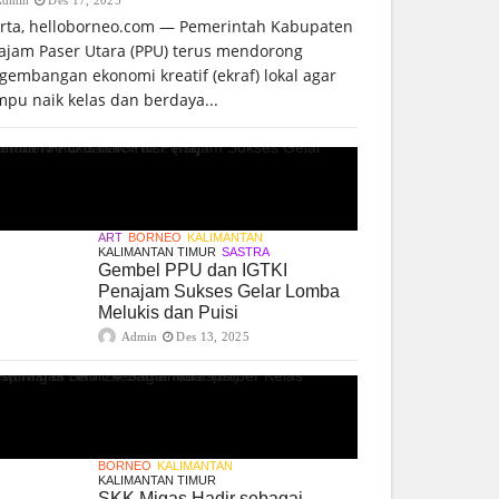
arta, helloborneo.com — Pemerintah Kabupaten
ajam Paser Utara (PPU) terus mendorong
gembangan ekonomi kreatif (ekraf) lokal agar
pu naik kelas dan berdaya...
ART
BORNEO
KALIMANTAN
KALIMANTAN TIMUR
SASTRA
Gembel PPU dan IGTKI
Penajam Sukses Gelar Lomba
Melukis dan Puisi
Admin
Des 13, 2025
BORNEO
KALIMANTAN
KALIMANTAN TIMUR
SKK Migas Hadir sebagai