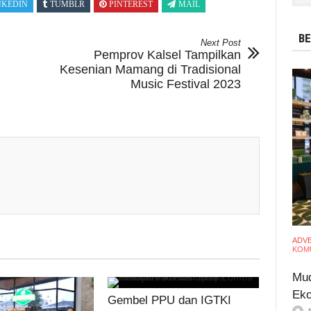
NKEDIN
TUMBLR
PINTEREST
MAIL
BE
Next Post
Pemprov Kalsel Tampilkan
Kesenian Mamang di Tradisional
Music Festival 2023
ADV
KOMU
Mud
Eko
Gembel PPU dan IGTKI