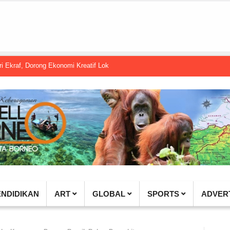
Dorong Ekonomi Kreatif Lokal Naik Kelas
Gembel PPU dan IGTKI Penajam
ENDIDIKAN
ART
GLOBAL
SPORTS
ADVER