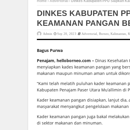
Home
Advertorial
Dinkes Kabupaten PPU Siapkan Ka
DINKES KABUPATEN P
KEAMANAN PANGAN BE
Admin
Sep 20, 2023
Advertorial
,
Borneo
,
Kalimantan
,
K
Bagus Purwa
Penajam, helloborneo.com –
Dinas Kesehatan 
menyiapkan kades keamanan pangan yang bersih
makanan maupun minuman aman untuk dikon
“Kami telah melatih puluhan kader keamanan pa
Kabupaten Penajam Paser Utara Mu’allimin di 
Kader keamanan pangan disiapkan, lanjut dia
masyarakat menyangkut pengelolaan makanan
Kader keamanan pangan juga bakal melakuka
di sektor makanan dan minuman.