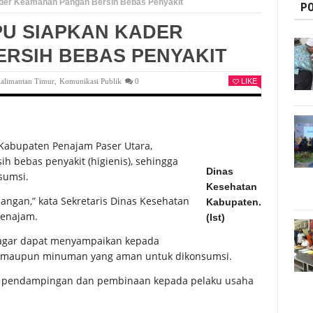
der Keamanan Pangan Bersih Bebas Penyakit
PO
PU SIAPKAN KADER
RSIH BEBAS PENYAKIT
alimantan Timur
,
Komunikasi Publik
0
LIKE
Kabupaten Penajam Paser Utara,
 bebas penyakit (higienis), sehingga
Dinas
sumsi.
Kesehatan
ngan,” kata Sekretaris Dinas Kesehatan
Kabupaten.
Penajam.
(Ist)
, agar dapat menyampaikan kepada
 maupun minuman yang aman untuk dikonsumsi.
n pendampingan dan pembinaan kepada pelaku usaha