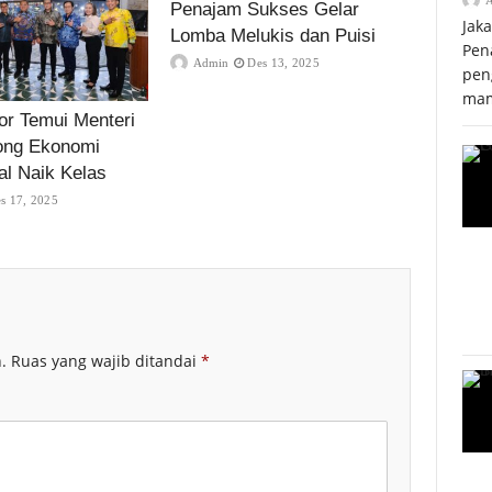
Penajam Sukses Gelar
Jak
Lomba Melukis dan Puisi
Pen
Admin
Des 13, 2025
pen
mam
r Temui Menteri
ong Ekonomi
al Naik Kelas
s 17, 2025
.
Ruas yang wajib ditandai
*