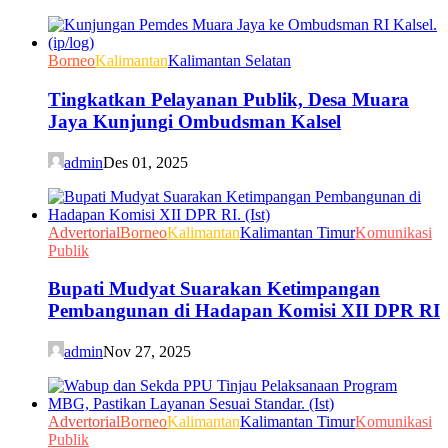
Borneo
Kalimantan
Kalimantan Selatan
Tingkatkan Pelayanan Publik, Desa Muara
Jaya Kunjungi Ombudsman Kalsel
admin
Des 01, 2025
Advertorial
Borneo
Kalimantan
Kalimantan Timur
Komunikasi
Publik
Bupati Mudyat Suarakan Ketimpangan
Pembangunan di Hadapan Komisi XII DPR RI
admin
Nov 27, 2025
Advertorial
Borneo
Kalimantan
Kalimantan Timur
Komunikasi
Publik