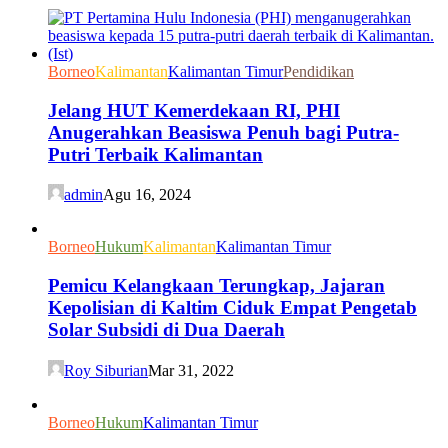
Borneo
Kalimantan
Kalimantan Timur
Pendidikan
Jelang HUT Kemerdekaan RI, PHI
Anugerahkan Beasiswa Penuh bagi Putra-
Putri Terbaik Kalimantan
admin
Agu 16, 2024
Borneo
Hukum
Kalimantan
Kalimantan Timur
Pemicu Kelangkaan Terungkap, Jajaran
Kepolisian di Kaltim Ciduk Empat Pengetab
Solar Subsidi di Dua Daerah
Roy Siburian
Mar 31, 2022
Borneo
Hukum
Kalimantan Timur