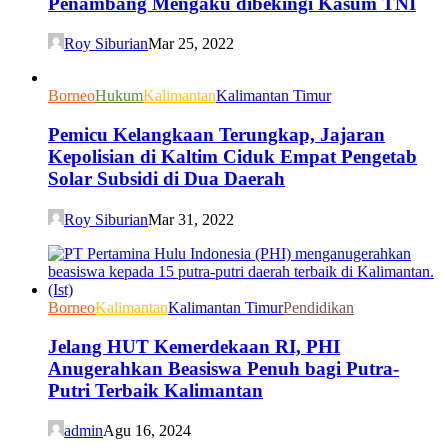
Penambang Mengaku dibekingi Kasum TNI
Roy Siburian
Mar 25, 2022
Borneo
Hukum
Kalimantan
Kalimantan Timur
Pemicu Kelangkaan Terungkap, Jajaran
Kepolisian di Kaltim Ciduk Empat Pengetab
Solar Subsidi di Dua Daerah
Roy Siburian
Mar 31, 2022
Borneo
Kalimantan
Kalimantan Timur
Pendidikan
Jelang HUT Kemerdekaan RI, PHI
Anugerahkan Beasiswa Penuh bagi Putra-
Putri Terbaik Kalimantan
admin
Agu 16, 2024