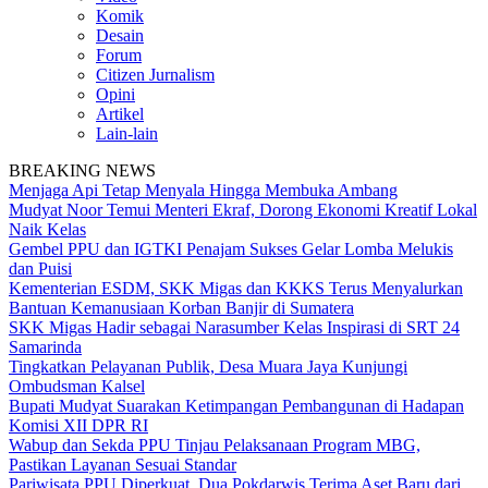
Komik
Desain
Forum
Citizen Jurnalism
Opini
Artikel
Lain-lain
BREAKING NEWS
Menjaga Api Tetap Menyala Hingga Membuka Ambang
Mudyat Noor Temui Menteri Ekraf, Dorong Ekonomi Kreatif Lokal
Naik Kelas
Gembel PPU dan IGTKI Penajam Sukses Gelar Lomba Melukis
dan Puisi
Kementerian ESDM, SKK Migas dan KKKS Terus Menyalurkan
Bantuan Kemanusiaan Korban Banjir di Sumatera
SKK Migas Hadir sebagai Narasumber Kelas Inspirasi di SRT 24
Samarinda
Tingkatkan Pelayanan Publik, Desa Muara Jaya Kunjungi
Ombudsman Kalsel
Bupati Mudyat Suarakan Ketimpangan Pembangunan di Hadapan
Komisi XII DPR RI
Wabup dan Sekda PPU Tinjau Pelaksanaan Program MBG,
Pastikan Layanan Sesuai Standar
Pariwisata PPU Diperkuat, Dua Pokdarwis Terima Aset Baru dari