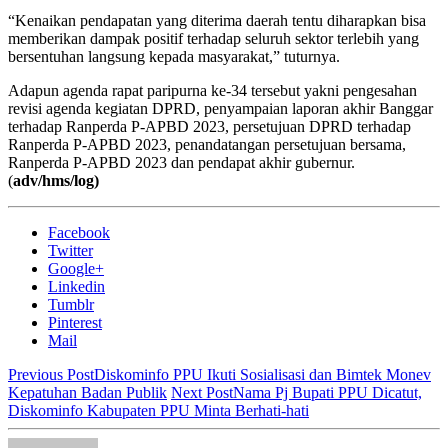
“Kenaikan pendapatan yang diterima daerah tentu diharapkan bisa
memberikan dampak positif terhadap seluruh sektor terlebih yang
bersentuhan langsung kepada masyarakat,” tuturnya.
Adapun agenda rapat paripurna ke-34 tersebut yakni pengesahan
revisi agenda kegiatan DPRD, penyampaian laporan akhir Banggar
terhadap Ranperda P-APBD 2023, persetujuan DPRD terhadap
Ranperda P-APBD 2023, penandatangan persetujuan bersama,
Ranperda P-APBD 2023 dan pendapat akhir gubernur.
(
adv/hms/log)
Facebook
Twitter
Google+
Linkedin
Tumblr
Pinterest
Mail
Previous Post
Diskominfo PPU Ikuti Sosialisasi dan Bimtek Monev
Kepatuhan Badan Publik
Next Post
Nama Pj Bupati PPU Dicatut,
Diskominfo Kabupaten PPU Minta Berhati-hati