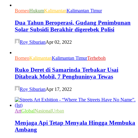
Borneo
Hukum
Kalimantan
Kalimantan Timur
Dua Tahun Beroperasi, Gudang Penimbunan
Solar Subsidi Berakhir digerebek Polisi
Roy Siburian
Apr 02, 2022
Borneo
Kalimantan
Kalimantan Timur
Terheboh
Ruko Deret di Samarinda Terbakar Usai
Ditabrak Mobil, 7 Penghuninya Tewas
Roy Siburian
Apr 17, 2022
Art
Global
Nasional
Urban
Menjaga Api Tetap Menyala Hingga Membuka
Ambang