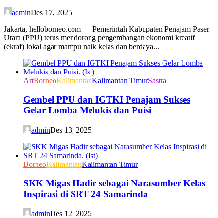
admin
Des 17, 2025
Jakarta, helloborneo.com — Pemerintah Kabupaten Penajam Paser
Utara (PPU) terus mendorong pengembangan ekonomi kreatif
(ekraf) lokal agar mampu naik kelas dan berdaya...
Art
Borneo
Kalimantan
Kalimantan Timur
Sastra
Gembel PPU dan IGTKI Penajam Sukses
Gelar Lomba Melukis dan Puisi
admin
Des 13, 2025
Borneo
Kalimantan
Kalimantan Timur
SKK Migas Hadir sebagai Narasumber Kelas
Inspirasi di SRT 24 Samarinda
admin
Des 12, 2025