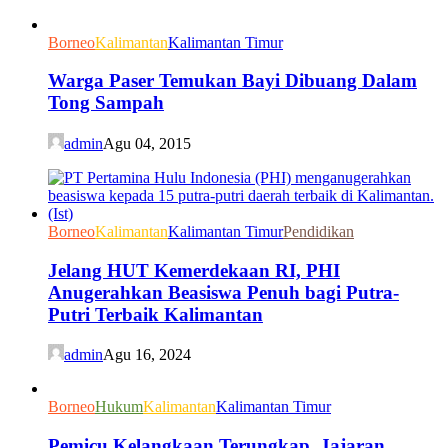
Borneo
Kalimantan
Kalimantan Timur
Warga Paser Temukan Bayi Dibuang Dalam
Tong Sampah
admin
Agu 04, 2015
Borneo
Kalimantan
Kalimantan Timur
Pendidikan
Jelang HUT Kemerdekaan RI, PHI
Anugerahkan Beasiswa Penuh bagi Putra-
Putri Terbaik Kalimantan
admin
Agu 16, 2024
Borneo
Hukum
Kalimantan
Kalimantan Timur
Pemicu Kelangkaan Terungkap, Jajaran