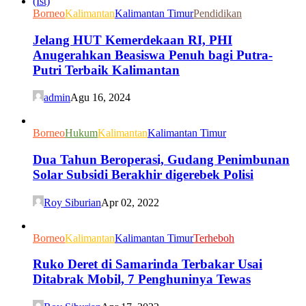
Borneo
Kalimantan
Kalimantan Timur
Pendidikan
Jelang HUT Kemerdekaan RI, PHI
Anugerahkan Beasiswa Penuh bagi Putra-
Putri Terbaik Kalimantan
admin
Agu 16, 2024
Borneo
Hukum
Kalimantan
Kalimantan Timur
Dua Tahun Beroperasi, Gudang Penimbunan
Solar Subsidi Berakhir digerebek Polisi
Roy Siburian
Apr 02, 2022
Borneo
Kalimantan
Kalimantan Timur
Terheboh
Ruko Deret di Samarinda Terbakar Usai
Ditabrak Mobil, 7 Penghuninya Tewas