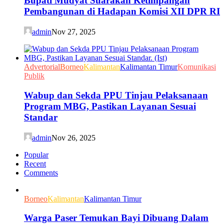
Bupati Mudyat Suarakan Ketimpangan
Pembangunan di Hadapan Komisi XII DPR RI
admin
Nov 27, 2025
Advertorial
Borneo
Kalimantan
Kalimantan Timur
Komunikasi
Publik
Wabup dan Sekda PPU Tinjau Pelaksanaan
Program MBG, Pastikan Layanan Sesuai
Standar
admin
Nov 26, 2025
Popular
Recent
Comments
Borneo
Kalimantan
Kalimantan Timur
Warga Paser Temukan Bayi Dibuang Dalam