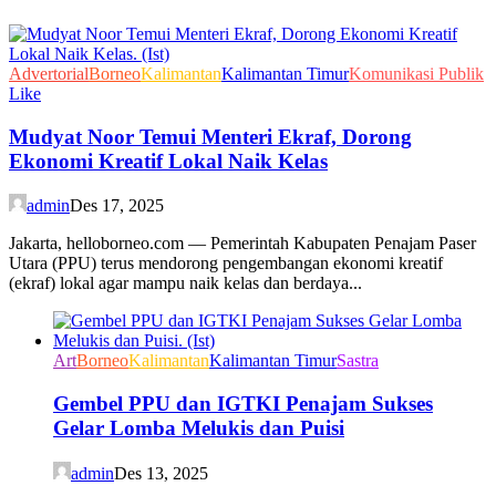
Advertorial
Borneo
Kalimantan
Kalimantan Timur
Komunikasi Publik
Like
Mudyat Noor Temui Menteri Ekraf, Dorong
Ekonomi Kreatif Lokal Naik Kelas
admin
Des 17, 2025
Jakarta, helloborneo.com — Pemerintah Kabupaten Penajam Paser
Utara (PPU) terus mendorong pengembangan ekonomi kreatif
(ekraf) lokal agar mampu naik kelas dan berdaya...
Art
Borneo
Kalimantan
Kalimantan Timur
Sastra
Gembel PPU dan IGTKI Penajam Sukses
Gelar Lomba Melukis dan Puisi
admin
Des 13, 2025