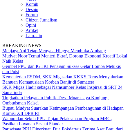
Komik
Desain
Forum
Citizen Jurnalism
Opini
Artikel
Lain-lain
BREAKING NEWS
Menjaga Api Tetap Menyala Hingga Membuka Ambang
Mudyat Noor Temui Menteri Ekraf, Dorong Ekonomi Kreatif Lokal
Naik Kelas
Gembel PPU dan IGTKI Penajam Sukses Gelar Lomba Melukis
dan Puisi
Kementerian ESDM, SKK Migas dan KKKS Terus Menyalurkan
Bantuan Kemanusiaan Korban Banjir di Sumatera
SKK Migas Hadir sebagai Narasumber Kelas Inspirasi di SRT 24
Samarinda
Tingkatkan Pelayanan Publik, Desa Muara Jaya Kunjungi
Ombudsman Kalsel
Bupati Mudyat Suarakan Ketimpangan Pembangunan di Hadapan
Komisi XII DPR RI
Wabup dan Sekda PPU Tinjau Pelaksanaan Program MBG,
Pastikan Layanan Sesuai Standar
Pariwisata PPU Diperkuat, Dua Pokdarwis Terima Aset Baru dari