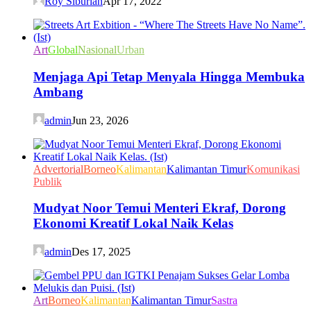
Roy Siburian
Apr 17, 2022
Art
Global
Nasional
Urban
Menjaga Api Tetap Menyala Hingga Membuka
Ambang
admin
Jun 23, 2026
Advertorial
Borneo
Kalimantan
Kalimantan Timur
Komunikasi
Publik
Mudyat Noor Temui Menteri Ekraf, Dorong
Ekonomi Kreatif Lokal Naik Kelas
admin
Des 17, 2025
Art
Borneo
Kalimantan
Kalimantan Timur
Sastra