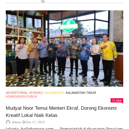
ADVERTORIAL
BORNEO
KALIMANTAN
KALIMANTAN TIMUR
KOMUNIKASI PUBLIK
Like
Mudyat Noor Temui Menteri Ekraf, Dorong Ekonomi
Kreatif Lokal Naik Kelas
Admin
Des 17, 2025
Jakarta, helloborneo.com — Pemerintah Kabupaten Penajam