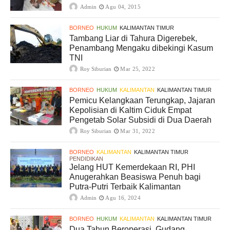
Admin
Agu 04, 2015
BORNEO
HUKUM
KALIMANTAN TIMUR
Tambang Liar di Tahura Digerebek,
Penambang Mengaku dibekingi Kasum
TNI
Roy Siburian
Mar 25, 2022
BORNEO
HUKUM
KALIMANTAN
KALIMANTAN TIMUR
Pemicu Kelangkaan Terungkap, Jajaran
Kepolisian di Kaltim Ciduk Empat
Pengetab Solar Subsidi di Dua Daerah
Roy Siburian
Mar 31, 2022
BORNEO
KALIMANTAN
KALIMANTAN TIMUR
PENDIDIKAN
Jelang HUT Kemerdekaan RI, PHI
Anugerahkan Beasiswa Penuh bagi
Putra-Putri Terbaik Kalimantan
Admin
Agu 16, 2024
BORNEO
HUKUM
KALIMANTAN
KALIMANTAN TIMUR
Dua Tahun Beroperasi, Gudang