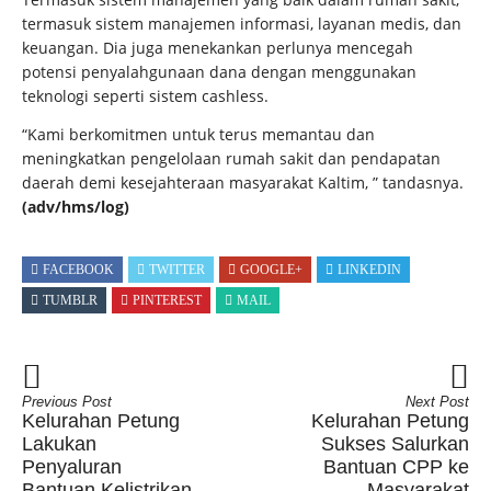
termasuk sistem manajemen informasi, layanan medis, dan
keuangan. Dia juga menekankan perlunya mencegah
potensi penyalahgunaan dana dengan menggunakan
teknologi seperti sistem cashless.
“Kami berkomitmen untuk terus memantau dan
meningkatkan pengelolaan rumah sakit dan pendapatan
daerah demi kesejahteraan masyarakat Kaltim, ” tandasnya.
(adv/hms/log)
FACEBOOK
TWITTER
GOOGLE+
LINKEDIN
TUMBLR
PINTEREST
MAIL
Previous Post
Next Post
Kelurahan Petung
Kelurahan Petung
Lakukan
Sukses Salurkan
Penyaluran
Bantuan CPP ke
Bantuan Kelistrikan
Masyarakat