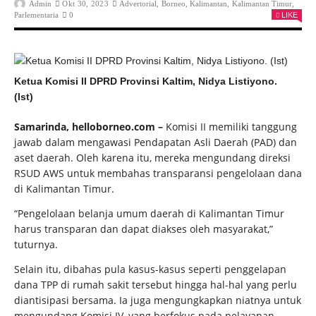
Admin
Okt 30, 2023
Advertorial
,
Borneo
,
Kalimantan
,
Kalimantan Timur
,
Parlementaria
0
LIKE
Ketua Komisi II DPRD Provinsi Kaltim, Nidya Listiyono.
(Ist)
Samarinda, helloborneo.com –
Komisi II memiliki tanggung
jawab dalam mengawasi Pendapatan Asli Daerah (PAD) dan
aset daerah. Oleh karena itu, mereka mengundang direksi
RSUD AWS untuk membahas transparansi pengelolaan dana
di Kalimantan Timur.
“Pengelolaan belanja umum daerah di Kalimantan Timur
harus transparan dan dapat diakses oleh masyarakat,”
tuturnya.
Selain itu, dibahas pula kasus-kasus seperti penggelapan
dana TPP di rumah sakit tersebut hingga hal-hal yang perlu
diantisipasi bersama. Ia juga mengungkapkan niatnya untuk
mengundang Komisi IV, yang berfokus pada pelayanan