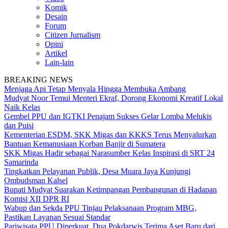
Komik
Desain
Forum
Citizen Jurnalism
Opini
Artikel
Lain-lain
BREAKING NEWS
Menjaga Api Tetap Menyala Hingga Membuka Ambang
Mudyat Noor Temui Menteri Ekraf, Dorong Ekonomi Kreatif Lokal
Naik Kelas
Gembel PPU dan IGTKI Penajam Sukses Gelar Lomba Melukis
dan Puisi
Kementerian ESDM, SKK Migas dan KKKS Terus Menyalurkan
Bantuan Kemanusiaan Korban Banjir di Sumatera
SKK Migas Hadir sebagai Narasumber Kelas Inspirasi di SRT 24
Samarinda
Tingkatkan Pelayanan Publik, Desa Muara Jaya Kunjungi
Ombudsman Kalsel
Bupati Mudyat Suarakan Ketimpangan Pembangunan di Hadapan
Komisi XII DPR RI
Wabup dan Sekda PPU Tinjau Pelaksanaan Program MBG,
Pastikan Layanan Sesuai Standar
Pariwisata PPU Diperkuat, Dua Pokdarwis Terima Aset Baru dari