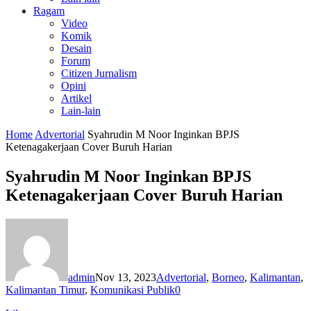
Ragam
Video
Komik
Desain
Forum
Citizen Jurnalism
Opini
Artikel
Lain-lain
Home
Advertorial
Syahrudin M Noor Inginkan BPJS
Ketenagakerjaan Cover Buruh Harian
Syahrudin M Noor Inginkan BPJS
Ketenagakerjaan Cover Buruh Harian
admin
Nov 13, 2023
Advertorial
,
Borneo
,
Kalimantan
,
Kalimantan Timur
,
Komunikasi Publik
0