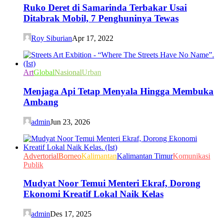
Ruko Deret di Samarinda Terbakar Usai
Ditabrak Mobil, 7 Penghuninya Tewas
Roy Siburian
Apr 17, 2022
Art
Global
Nasional
Urban
Menjaga Api Tetap Menyala Hingga Membuka
Ambang
admin
Jun 23, 2026
Advertorial
Borneo
Kalimantan
Kalimantan Timur
Komunikasi
Publik
Mudyat Noor Temui Menteri Ekraf, Dorong
Ekonomi Kreatif Lokal Naik Kelas
admin
Des 17, 2025