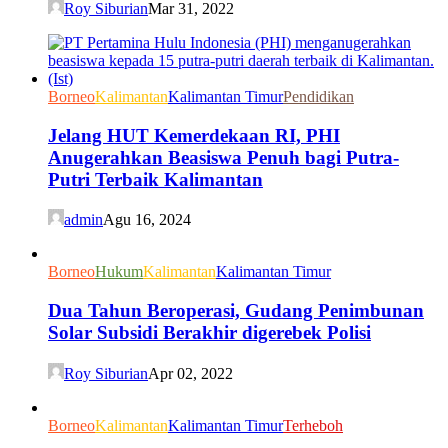
Roy Siburian
Mar 31, 2022
Borneo
Kalimantan
Kalimantan Timur
Pendidikan
Jelang HUT Kemerdekaan RI, PHI
Anugerahkan Beasiswa Penuh bagi Putra-
Putri Terbaik Kalimantan
admin
Agu 16, 2024
Borneo
Hukum
Kalimantan
Kalimantan Timur
Dua Tahun Beroperasi, Gudang Penimbunan
Solar Subsidi Berakhir digerebek Polisi
Roy Siburian
Apr 02, 2022
Borneo
Kalimantan
Kalimantan Timur
Terheboh