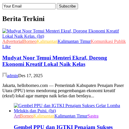
Berita Terkini
Advertorial
Borneo
Kalimantan
Kalimantan Timur
Komunikasi Publik
Like
Mudyat Noor Temui Menteri Ekraf, Dorong
Ekonomi Kreatif Lokal Naik Kelas
admin
Des 17, 2025
Jakarta, helloborneo.com — Pemerintah Kabupaten Penajam Paser
Utara (PPU) terus mendorong pengembangan ekonomi kreatif
(ekraf) lokal agar mampu naik kelas dan berdaya...
Art
Borneo
Kalimantan
Kalimantan Timur
Sastra
Gembel PPU dan IGTKI Penajam Sukses