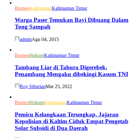
Borneo
Kalimantan
Kalimantan Timur
Warga Paser Temukan Bayi Dibuang Dalam
Tong Sampah
admin
Agu 04, 2015
Borneo
Hukum
Kalimantan Timur
Tambang Liar di Tahura Digerebek,
Penambang Mengaku dibekingi Kasum TNI
Roy Siburian
Mar 25, 2022
Borneo
Hukum
Kalimantan
Kalimantan Timur
Pemicu Kelangkaan Terungkap, Jajaran
Kepolisian di Kaltim Ciduk Empat Pengetab
Solar Subsidi di Dua Daerah