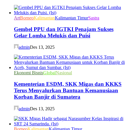
Art
Borneo
Kalimantan
Kalimantan Timur
Sastra
Gembel PPU dan IGTKI Penajam Sukses
Gelar Lomba Melukis dan Puisi
admin
Des 13, 2025
Ekonomi Bisnis
Global
Nasional
Kementerian ESDM, SKK Migas dan KKKS
Terus Menyalurkan Bantuan Kemanusiaan
Korban Banjir di Sumatera
admin
Des 13, 2025
Borneo
Kalimantan
Kalimantan Timur