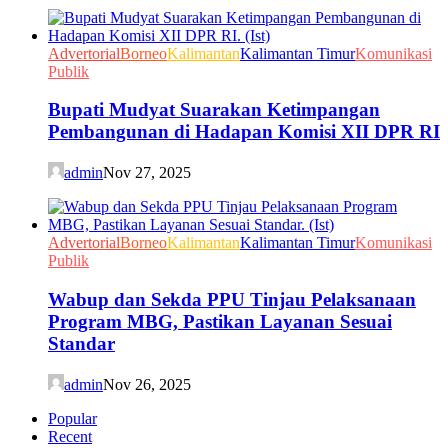
Advertorial
Borneo
Kalimantan
Kalimantan Timur
Komunikasi
Publik
Bupati Mudyat Suarakan Ketimpangan
Pembangunan di Hadapan Komisi XII DPR RI
admin
Nov 27, 2025
Advertorial
Borneo
Kalimantan
Kalimantan Timur
Komunikasi
Publik
Wabup dan Sekda PPU Tinjau Pelaksanaan
Program MBG, Pastikan Layanan Sesuai
Standar
admin
Nov 26, 2025
Popular
Recent