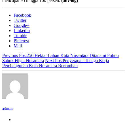
mencapai 95 hingga 100 persen.
(adv/log)
Facebook
Twitter
Google+
Linkedin
Tumblr
Pinterest
Mail
Previous Post
256 Hektar Lahan Kota Nusantara Ditanami Pohon
Sabuk Hijau Nusantara
Next Post
Penyerapan Tenaga Kerja
Pembangunan Kota Nusantara Bertambah
admin