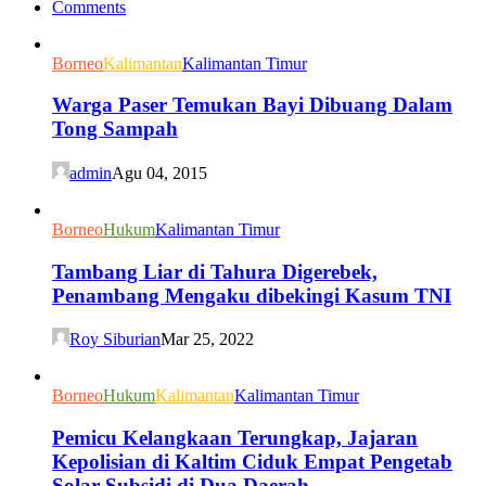
Comments
Borneo
Kalimantan
Kalimantan Timur
Warga Paser Temukan Bayi Dibuang Dalam
Tong Sampah
admin
Agu 04, 2015
Borneo
Hukum
Kalimantan Timur
Tambang Liar di Tahura Digerebek,
Penambang Mengaku dibekingi Kasum TNI
Roy Siburian
Mar 25, 2022
Borneo
Hukum
Kalimantan
Kalimantan Timur
Pemicu Kelangkaan Terungkap, Jajaran
Kepolisian di Kaltim Ciduk Empat Pengetab
Solar Subsidi di Dua Daerah