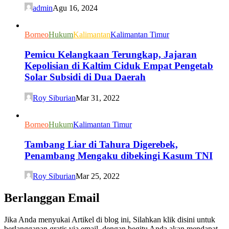
admin
Agu 16, 2024
Borneo
Hukum
Kalimantan
Kalimantan Timur
Pemicu Kelangkaan Terungkap, Jajaran
Kepolisian di Kaltim Ciduk Empat Pengetab
Solar Subsidi di Dua Daerah
Roy Siburian
Mar 31, 2022
Borneo
Hukum
Kalimantan Timur
Tambang Liar di Tahura Digerebek,
Penambang Mengaku dibekingi Kasum TNI
Roy Siburian
Mar 25, 2022
Berlanggan Email
Jika Anda menyukai Artikel di blog ini, Silahkan klik disini untuk
berlangganan gratis via email, dengan begitu Anda akan mendapat