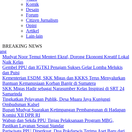
Komik
Desain
Forum
Citizen Jurnalism
Opini
Artikel
Lain-lain
BREAKING NEWS
Mudyat Noor Temui Menteri Ekraf, Dorong Ekonomi Kreatif Lokal
Naik Kelas
Gembel PPU dan IGTKI Penajam Sukses Gelar Lomba Melukis
dan Puisi
Kementerian ESDM, SKK Migas dan KKKS Terus Menyalurkan
Bantuan Kemanusiaan Korban Banjir di Sumatera
SKK Migas Hadir sebagai Narasumber Kelas Inspirasi di SRT 24
Samarinda
Tingkatkan Pelayanan Publik, Desa Muara Jaya Kunjungi
Ombudsman Kalsel
Bupati Mudyat Suarakan Ketimpangan Pembangunan di Hadapan
Komisi XII DPR RI
Wabup dan Sekda PPU Tinjau Pelaksanaan Program MBG,
Pastikan Layanan Sesuai Standar
Pariwisata PPU Diperkuat, Dua Pokdarwis Terima Aset Baru dari