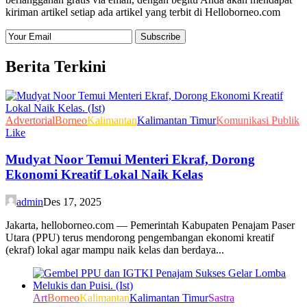
kiriman artikel setiap ada artikel yang terbit di Helloborneo.com
Berita Terkini
Advertorial
Borneo
Kalimantan
Kalimantan Timur
Komunikasi Publik
Like
Mudyat Noor Temui Menteri Ekraf, Dorong
Ekonomi Kreatif Lokal Naik Kelas
admin
Des 17, 2025
Jakarta, helloborneo.com — Pemerintah Kabupaten Penajam Paser
Utara (PPU) terus mendorong pengembangan ekonomi kreatif
(ekraf) lokal agar mampu naik kelas dan berdaya...
Art
Borneo
Kalimantan
Kalimantan Timur
Sastra