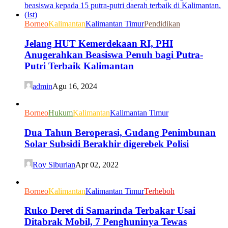
Borneo
Kalimantan
Kalimantan Timur
Pendidikan
Jelang HUT Kemerdekaan RI, PHI
Anugerahkan Beasiswa Penuh bagi Putra-
Putri Terbaik Kalimantan
admin
Agu 16, 2024
Borneo
Hukum
Kalimantan
Kalimantan Timur
Dua Tahun Beroperasi, Gudang Penimbunan
Solar Subsidi Berakhir digerebek Polisi
Roy Siburian
Apr 02, 2022
Borneo
Kalimantan
Kalimantan Timur
Terheboh
Ruko Deret di Samarinda Terbakar Usai
Ditabrak Mobil, 7 Penghuninya Tewas