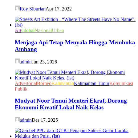
Roy Siburian
Apr 17, 2022
Art
Global
Nasional
Urban
Menjaga Api Tetap Menyala Hingga Membuka
Ambang
admin
Jun 23, 2026
Advertorial
Borneo
Kalimantan
Kalimantan Timur
Komunikasi
Publik
Mudyat Noor Temui Menteri Ekraf, Dorong
Ekonomi Kreatif Lokal Naik Kelas
admin
Des 17, 2025