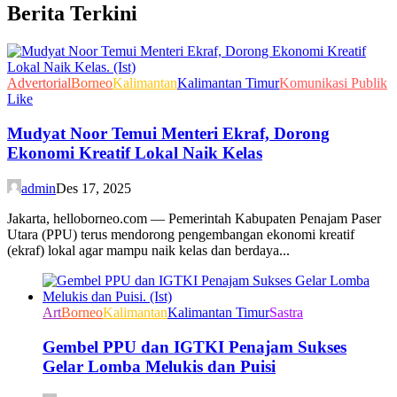
Berita Terkini
Advertorial
Borneo
Kalimantan
Kalimantan Timur
Komunikasi Publik
Like
Mudyat Noor Temui Menteri Ekraf, Dorong
Ekonomi Kreatif Lokal Naik Kelas
admin
Des 17, 2025
Jakarta, helloborneo.com — Pemerintah Kabupaten Penajam Paser
Utara (PPU) terus mendorong pengembangan ekonomi kreatif
(ekraf) lokal agar mampu naik kelas dan berdaya...
Art
Borneo
Kalimantan
Kalimantan Timur
Sastra
Gembel PPU dan IGTKI Penajam Sukses
Gelar Lomba Melukis dan Puisi