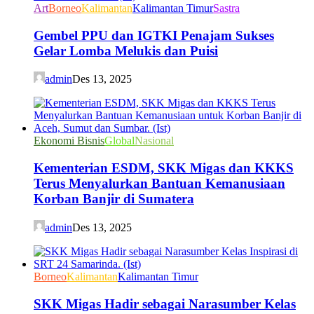
Art
Borneo
Kalimantan
Kalimantan Timur
Sastra
Gembel PPU dan IGTKI Penajam Sukses
Gelar Lomba Melukis dan Puisi
admin
Des 13, 2025
Ekonomi Bisnis
Global
Nasional
Kementerian ESDM, SKK Migas dan KKKS
Terus Menyalurkan Bantuan Kemanusiaan
Korban Banjir di Sumatera
admin
Des 13, 2025
Borneo
Kalimantan
Kalimantan Timur
SKK Migas Hadir sebagai Narasumber Kelas