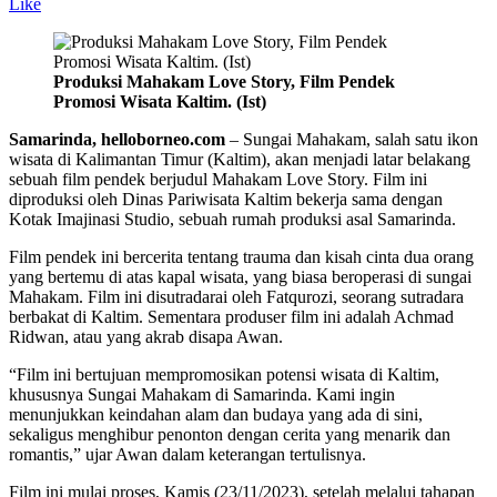
Like
Produksi Mahakam Love Story, Film Pendek
Promosi Wisata Kaltim. (Ist)
Samarinda, helloborneo.com
– Sungai Mahakam, salah satu ikon
wisata di Kalimantan Timur (Kaltim), akan menjadi latar belakang
sebuah film pendek berjudul Mahakam Love Story. Film ini
diproduksi oleh Dinas Pariwisata Kaltim bekerja sama dengan
Kotak Imajinasi Studio, sebuah rumah produksi asal Samarinda.
Film pendek ini bercerita tentang trauma dan kisah cinta dua orang
yang bertemu di atas kapal wisata, yang biasa beroperasi di sungai
Mahakam. Film ini disutradarai oleh Fatqurozi, seorang sutradara
berbakat di Kaltim. Sementara produser film ini adalah Achmad
Ridwan, atau yang akrab disapa Awan.
“Film ini bertujuan mempromosikan potensi wisata di Kaltim,
khususnya Sungai Mahakam di Samarinda. Kami ingin
menunjukkan keindahan alam dan budaya yang ada di sini,
sekaligus menghibur penonton dengan cerita yang menarik dan
romantis,” ujar Awan dalam keterangan tertulisnya.
Film ini mulai proses, Kamis (23/11/2023), setelah melalui tahapan