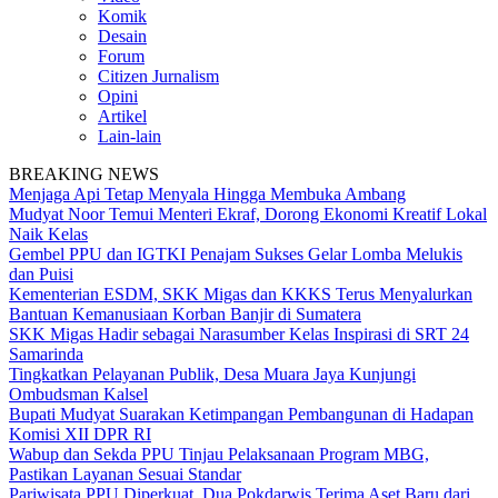
Komik
Desain
Forum
Citizen Jurnalism
Opini
Artikel
Lain-lain
BREAKING NEWS
Menjaga Api Tetap Menyala Hingga Membuka Ambang
Mudyat Noor Temui Menteri Ekraf, Dorong Ekonomi Kreatif Lokal
Naik Kelas
Gembel PPU dan IGTKI Penajam Sukses Gelar Lomba Melukis
dan Puisi
Kementerian ESDM, SKK Migas dan KKKS Terus Menyalurkan
Bantuan Kemanusiaan Korban Banjir di Sumatera
SKK Migas Hadir sebagai Narasumber Kelas Inspirasi di SRT 24
Samarinda
Tingkatkan Pelayanan Publik, Desa Muara Jaya Kunjungi
Ombudsman Kalsel
Bupati Mudyat Suarakan Ketimpangan Pembangunan di Hadapan
Komisi XII DPR RI
Wabup dan Sekda PPU Tinjau Pelaksanaan Program MBG,
Pastikan Layanan Sesuai Standar
Pariwisata PPU Diperkuat, Dua Pokdarwis Terima Aset Baru dari