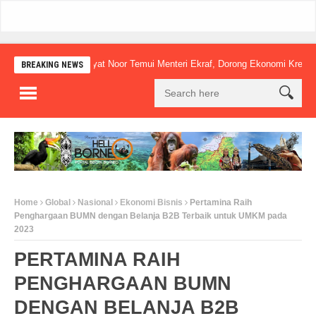
Mudyat Noor Temui Menteri Ekraf, Dorong Ekonomi Kreatif Lokal N
BREAKING NEWS
Home
Global
Nasional
Ekonomi Bisnis
Pertamina Raih
Penghargaan BUMN dengan Belanja B2B Terbaik untuk UMKM pada
2023
PERTAMINA RAIH
PENGHARGAAN BUMN
DENGAN BELANJA B2B