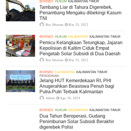
BORNEO
HUKUM
KALIMANTAN TIMUR
Tambang Liar di Tahura Digerebek,
Penambang Mengaku dibekingi Kasum
TNI
Roy Siburian
Mar 25, 2022
BORNEO
HUKUM
KALIMANTAN
KALIMANTAN TIMUR
Pemicu Kelangkaan Terungkap, Jajaran
Kepolisian di Kaltim Ciduk Empat
Pengetab Solar Subsidi di Dua Daerah
Roy Siburian
Mar 31, 2022
BORNEO
KALIMANTAN
KALIMANTAN TIMUR
PENDIDIKAN
Jelang HUT Kemerdekaan RI, PHI
Anugerahkan Beasiswa Penuh bagi
Putra-Putri Terbaik Kalimantan
Admin
Agu 16, 2024
BORNEO
HUKUM
KALIMANTAN
KALIMANTAN TIMUR
Dua Tahun Beroperasi, Gudang
Penimbunan Solar Subsidi Berakhir
digerebek Polisi