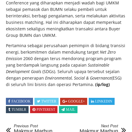
Conference yang diharapkan menjadi wadah bagi UMKM
sebagai pemasok dan BUMN selaku pembeli untuk
berinteraksi, berbagi pengalaman, serta melakukan aktivitas
business matching. Hal ini diharapkan dapat memperkuat
ekosistem sekaligus meningkatkan transaksi antara Buyer
Group BUMN dan UMKM.
Pertamina sebagai perusahaan pemimpin di bidang transisi
energi, berkomitmen dalam mendukung target
Net Zero
Emission
2060 dengan terus mendorong program-program
yang berdampak langsung pada capaian
Sustainable
Development Goals
(SDGs). Seluruh upaya tersebut sejalan
dengan penerapan
Environmental, Social & Governance
(ESG)
di seluruh lini bisnis dan operasi Pertamina.
(ip/log)
FACEBOOK
TWITTER
GOOGLE+
LINKEDIN
TUMBLR
PINTEREST
MAIL
Previous Post
Next Post
Makmur Marbun
Makmur Marbun