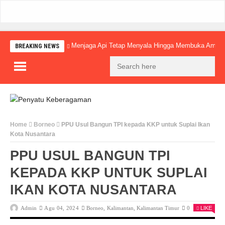
Menjaga Api Tetap Menyala Hingga Membuka Amba
BREAKING NEWS
Home
Borneo
PPU Usul Bangun TPI kepada KKP untuk Suplai Ikan
Kota Nusantara
PPU USUL BANGUN TPI
KEPADA KKP UNTUK SUPLAI
IKAN KOTA NUSANTARA
Admin
Agu 04, 2024
Borneo
,
Kalimantan
,
Kalimantan Timur
0
LIKE