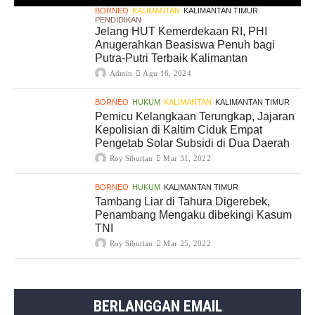
BORNEO
KALIMANTAN
KALIMANTAN TIMUR
PENDIDIKAN
Jelang HUT Kemerdekaan RI, PHI
Anugerahkan Beasiswa Penuh bagi
Putra-Putri Terbaik Kalimantan
Admin
Agu 16, 2024
BORNEO
HUKUM
KALIMANTAN
KALIMANTAN TIMUR
Pemicu Kelangkaan Terungkap, Jajaran
Kepolisian di Kaltim Ciduk Empat
Pengetab Solar Subsidi di Dua Daerah
Roy Siburian
Mar 31, 2022
BORNEO
HUKUM
KALIMANTAN TIMUR
Tambang Liar di Tahura Digerebek,
Penambang Mengaku dibekingi Kasum
TNI
Roy Siburian
Mar 25, 2022
BERLANGGAN EMAIL