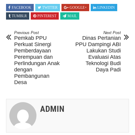
FACEBOOK
TWITTER
GOOGLE+
LINKEDIN
TUMBLR
PINTEREST
MAIL
Previous Post
Next Post
Pemkab PPU
Dinas Pertanian
Perkuat Sinergi
PPU Dampingi ABI
Pemberdayaan
Lakukan Studi
Perempuan dan
Evaluasi Atas
Perlindungan Anak
Teknologi Budi
dengan
Daya Padi
Pembangunan
Desa
ADMIN