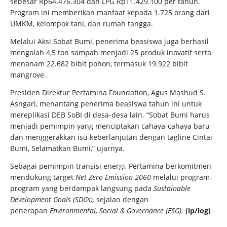
sebesar Rp64.476.304 dan LPG Rp11.429.100 per tahun.
Program ini memberikan manfaat kepada 1.725 orang dari
UMKM, kelompok tani, dan rumah tangga.
Melalui Aksi Sobat Bumi, penerima beasiswa juga berhasil
mengolah 4,5 ton sampah menjadi 25 produk inovatif serta
menanam 22.682 bibit pohon, termasuk 19.922 bibit
mangrove.
Presiden Direktur Pertamina Foundation, Agus Mashud S.
Asngari, menantang penerima beasiswa tahun ini untuk
mereplikasi DEB SoBI di desa-desa lain. “Sobat Bumi harus
menjadi pemimpin yang menciptakan cahaya-cahaya baru
dan menggerakkan isu keberlanjutan dengan tagline Cintai
Bumi, Selamatkan Bumi,” ujarnya.
Sebagai pemimpin transisi energi, Pertamina berkomitmen
mendukung target
Net Zero Emission 2060
melalui program-
program yang berdampak langsung pada
Sustainable
Development Goals (SDGs),
sejalan dengan
penerapan
Environmental, Social & Governance (ESG).
(ip/log)