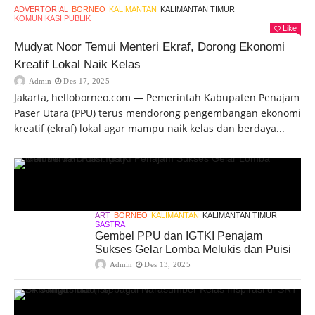
ADVERTORIAL
BORNEO
KALIMANTAN
KALIMANTAN TIMUR
KOMUNIKASI PUBLIK
Like
Mudyat Noor Temui Menteri Ekraf, Dorong Ekonomi
Kreatif Lokal Naik Kelas
Admin
Des 17, 2025
Jakarta, helloborneo.com — Pemerintah Kabupaten Penajam
Paser Utara (PPU) terus mendorong pengembangan ekonomi
kreatif (ekraf) lokal agar mampu naik kelas dan berdaya...
ART
BORNEO
KALIMANTAN
KALIMANTAN TIMUR
SASTRA
Gembel PPU dan IGTKI Penajam
Sukses Gelar Lomba Melukis dan Puisi
Admin
Des 13, 2025