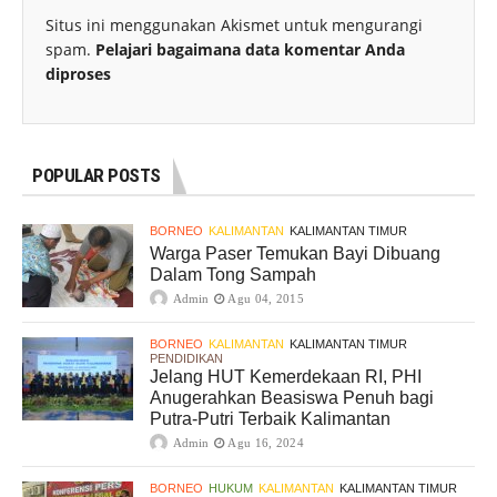
Situs ini menggunakan Akismet untuk mengurangi
spam.
Pelajari bagaimana data komentar Anda
diproses
POPULAR POSTS
BORNEO
KALIMANTAN
KALIMANTAN TIMUR
Warga Paser Temukan Bayi Dibuang
Dalam Tong Sampah
Admin
Agu 04, 2015
BORNEO
KALIMANTAN
KALIMANTAN TIMUR
PENDIDIKAN
Jelang HUT Kemerdekaan RI, PHI
Anugerahkan Beasiswa Penuh bagi
Putra-Putri Terbaik Kalimantan
Admin
Agu 16, 2024
BORNEO
HUKUM
KALIMANTAN
KALIMANTAN TIMUR