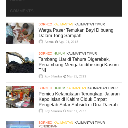
COMMENTS
BORNEO
KALIMANTAN
KALIMANTAN TIMUR
Warga Paser Temukan Bayi Dibuang
Dalam Tong Sampah
Admin
Agu 04, 2015
BORNEO
HUKUM
KALIMANTAN TIMUR
Tambang Liar di Tahura Digerebek,
Penambang Mengaku dibekingi Kasum
TNI
Roy Siburian
Mar 25, 2022
BORNEO
HUKUM
KALIMANTAN
KALIMANTAN TIMUR
Pemicu Kelangkaan Terungkap, Jajaran
Kepolisian di Kaltim Ciduk Empat
Pengetab Solar Subsidi di Dua Daerah
Roy Siburian
Mar 31, 2022
BORNEO
KALIMANTAN
KALIMANTAN TIMUR
PENDIDIKAN