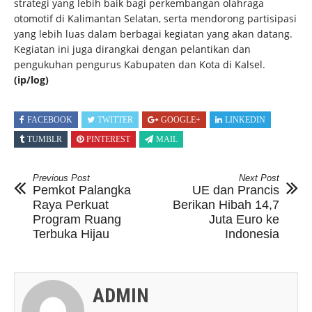
strategi yang lebih baik bagi perkembangan olahraga
otomotif di Kalimantan Selatan, serta mendorong partisipasi
yang lebih luas dalam berbagai kegiatan yang akan datang.
Kegiatan ini juga dirangkai dengan pelantikan dan
pengukuhan pengurus Kabupaten dan Kota di Kalsel.
(ip/log)
FACEBOOK
TWITTER
GOOGLE+
LINKEDIN
TUMBLR
PINTEREST
MAIL
Previous Post
Next Post
Pemkot Palangka
UE dan Prancis
Raya Perkuat
Berikan Hibah 14,7
Program Ruang
Juta Euro ke
Terbuka Hijau
Indonesia
ADMIN