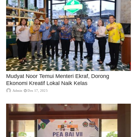
Mudyat Noor Temui Menteri Ekraf, Dorong
Ekonomi Kreatif Lokal Naik Kelas
Admin
Des 17, 2025