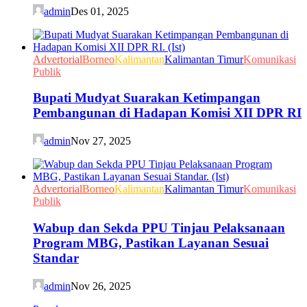
admin
Des 01, 2025
Advertorial
Borneo
Kalimantan
Kalimantan Timur
Komunikasi
Publik
Bupati Mudyat Suarakan Ketimpangan
Pembangunan di Hadapan Komisi XII DPR RI
admin
Nov 27, 2025
Advertorial
Borneo
Kalimantan
Kalimantan Timur
Komunikasi
Publik
Wabup dan Sekda PPU Tinjau Pelaksanaan
Program MBG, Pastikan Layanan Sesuai
Standar
admin
Nov 26, 2025