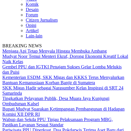
Komik
Desain
Forum
Citizen Jurnalism
Opini
Artikel
Lain-lain
BREAKING NEWS
Menjaga Api Tetap Menyala Hingga Membuka Ambang
Mudyat Noor Temui Menteri Ekraf, Dorong Ekonomi Kreatif Lokal
Naik Kelas
Gembel PPU dan IGTKI Penajam Sukses Gelar Lomba Melukis
dan Puisi
Kementerian ESDM, SKK Migas dan KKKS Terus Menyalurkan
Bantuan Kemanusiaan Korban Banjir di Sumatera
SKK Migas Hadir sebagai Narasumber Kelas Inspirasi di SRT 24
Samarinda
Tingkatkan Pelayanan Publik, Desa Muara Jaya Kunjungi
Ombudsman Kalsel
Bupati Mudyat Suarakan Ketimpangan Pembangunan di Hadapan
Komisi XII DPR RI
Wabup dan Sekda PPU Tinjau Pelaksanaan Program MBG,
Pastikan Layanan Sesuai Standar
Pariwisata PPU Diperkuat, Dua Pokdarwis Terima Aset Baru dari