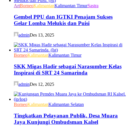
Art
Borneo
Kalimantan
Kalimantan Timur
Sastra
Gembel PPU dan IGTKI Penajam Sukses
Gelar Lomba Melukis dan Puisi
admin
Des 13, 2025
Borneo
Kalimantan
Kalimantan Timur
SKK Migas Hadir sebagai Narasumber Kelas
Inspirasi di SRT 24 Samarinda
admin
Des 12, 2025
Borneo
Kalimantan
Kalimantan Selatan
Tingkatkan Pelayanan Publik, Desa Muara
Jaya Kunjungi Ombudsman Kalsel