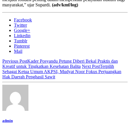
masyarakat,” ujar Supardi.
(adv/kmf/log)
Facebook
Twitter
Google+
Linkedin
Tumblr
Pinterest
Mail
Previous Post
Kader Posyandu Petung Diberi Bekal Praktis dan
Kreatif untuk Tingkatkan Kesehatan Balita
Next Post
Terpilih
Sebagai Ketua Umum AKPSI, Mudyat Noor Fokus Perjuangkan
Hak Daerah Penghasil Sawit
admin