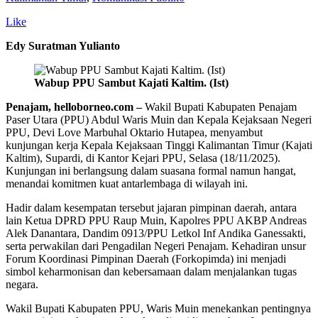
Like
Edy Suratman Yulianto
Wabup PPU Sambut Kajati Kaltim. (Ist)
Penajam, helloborneo.com –
Wakil Bupati Kabupaten Penajam
Paser Utara (PPU) Abdul Waris Muin dan Kepala Kejaksaan Negeri
PPU, Devi Love Marbuhal Oktario Hutapea, menyambut
kunjungan kerja Kepala Kejaksaan Tinggi Kalimantan Timur (Kajati
Kaltim), Supardi, di Kantor Kejari PPU, Selasa (18/11/2025).
Kunjungan ini berlangsung dalam suasana formal namun hangat,
menandai komitmen kuat antarlembaga di wilayah ini.
Hadir dalam kesempatan tersebut jajaran pimpinan daerah, antara
lain Ketua DPRD PPU Raup Muin, Kapolres PPU AKBP Andreas
Alek Danantara, Dandim 0913/PPU Letkol Inf Andika Ganessakti,
serta perwakilan dari Pengadilan Negeri Penajam. Kehadiran unsur
Forum Koordinasi Pimpinan Daerah (Forkopimda) ini menjadi
simbol keharmonisan dan kebersamaan dalam menjalankan tugas
negara.
Wakil Bupati Kabupaten PPU, Waris Muin menekankan pentingnya