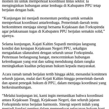
momen ini untuk memperkuat koordinasi lintas sektor. Ia
menginginkan hubungan antar lembaga di Kabupaten PPU tetap
berjalan dengan baik.
“Kunjungan ini menjadi momentum penting untuk semakin
memperkuat koordinasi antarlembaga. Pemerintah daerah tentu
berkomitmen menjaga sinergi bersama Kejaksaan dan Forkopimda
agar pelaksanaan tugas di Kabupaten PPU berjalan semakin solid,”
ujarnya.
Selama kunjungan, Kajati Kaltim Supardi meninjau langsung
kondisi dan kesiapan Kejaksaan Negeri PPU, sekaligus
mengadakan silaturahmi dengan seluruh unsur Forkopimda.
Pertemuan berlangsung hangat, mencerminkan hubungan
kelembagaan yang erat dan saling mendukung dalam rangka
meningkatkan kualitas pelayanan hukum kepada masyarakat.
Acara ramah tamah berjalan tertib hingga akhir, menandai komitmen
seluruh jajaran, mulai dari Kejati Kaltim hingga pemerintah daerah
dan aparat penegak hukum di PPU, dalam menjaga koordinasi yang
berkesinambungan.
“Melalui kunjungan ini, kami ingin memastikan bahwa koordinasi
antara Kejaksaan Tinggi, Kejaksaan Negeri, dan seluruh jajaran
Forkopimda terus berjalan harmonis. Sinergi seperti inilah yang
menjadi fondasi penting dalam memperkuat pelayanan hukum bagi