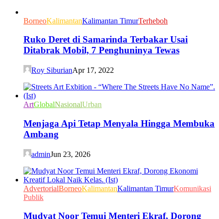
Borneo
Kalimantan
Kalimantan Timur
Terheboh
Ruko Deret di Samarinda Terbakar Usai
Ditabrak Mobil, 7 Penghuninya Tewas
Roy Siburian
Apr 17, 2022
Art
Global
Nasional
Urban
Menjaga Api Tetap Menyala Hingga Membuka
Ambang
admin
Jun 23, 2026
Advertorial
Borneo
Kalimantan
Kalimantan Timur
Komunikasi
Publik
Mudyat Noor Temui Menteri Ekraf, Dorong