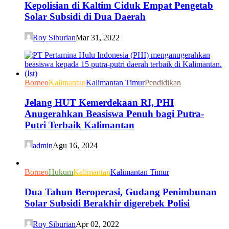
Kepolisian di Kaltim Ciduk Empat Pengetab
Solar Subsidi di Dua Daerah
Roy Siburian
Mar 31, 2022
Borneo
Kalimantan
Kalimantan Timur
Pendidikan
Jelang HUT Kemerdekaan RI, PHI
Anugerahkan Beasiswa Penuh bagi Putra-
Putri Terbaik Kalimantan
admin
Agu 16, 2024
Borneo
Hukum
Kalimantan
Kalimantan Timur
Dua Tahun Beroperasi, Gudang Penimbunan
Solar Subsidi Berakhir digerebek Polisi
Roy Siburian
Apr 02, 2022