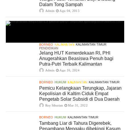
Dalam Tong Sampah
Admin
Agu 04, 2015
BORNEO
KALIMANTAN
KALIMANTAN TIMUR
PENDIDIKAN
Jelang HUT Kemerdekaan RI, PHI
Anugerahkan Beasiswa Penuh bagi
Putra-Putri Terbaik Kalimantan
Admin
Agu 16, 2024
BORNEO
HUKUM
KALIMANTAN
KALIMANTAN TIMUR
Pemicu Kelangkaan Terungkap, Jajaran
Kepolisian di Kaltim Ciduk Empat
Pengetab Solar Subsidi di Dua Daerah
Roy Siburian
Mar 31, 2022
BORNEO
HUKUM
KALIMANTAN TIMUR
Tambang Liar di Tahura Digerebek,
Penambang Mengaku dibekingi Kasum