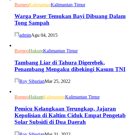
Borneo
Kalimantan
Kalimantan Timur
Warga Paser Temukan Bayi Dibuang Dalam
Tong Sampah
admin
Agu 04, 2015
Borneo
Hukum
Kalimantan Timur
Tambang Liar di Tahura Digerebek,
Penambang Mengaku dibekingi Kasum TNI
Roy Siburian
Mar 25, 2022
Borneo
Hukum
Kalimantan
Kalimantan Timur
Pemicu Kelangkaan Terungkap, Jajaran
Kepolisian di Kaltim Ciduk Empat Pengetab
Solar Subsidi di Dua Daerah
Roy Siburian
Mar 31, 2022