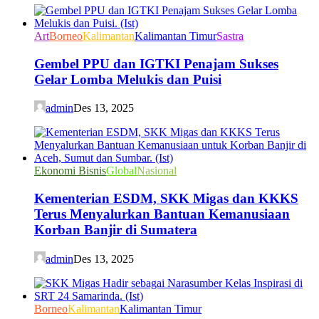
Art
Borneo
Kalimantan
Kalimantan Timur
Sastra
Gembel PPU dan IGTKI Penajam Sukses
Gelar Lomba Melukis dan Puisi
admin
Des 13, 2025
Ekonomi Bisnis
Global
Nasional
Kementerian ESDM, SKK Migas dan KKKS
Terus Menyalurkan Bantuan Kemanusiaan
Korban Banjir di Sumatera
admin
Des 13, 2025
Borneo
Kalimantan
Kalimantan Timur