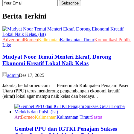
Berita Terkini
Advertorial
Borneo
Kalimantan
Kalimantan Timur
Komunikasi Publik
Like
Mudyat Noor Temui Menteri Ekraf, Dorong
Ekonomi Kreatif Lokal Naik Kelas
admin
Des 17, 2025
Jakarta, helloborneo.com — Pemerintah Kabupaten Penajam Paser
Utara (PPU) terus mendorong pengembangan ekonomi kreatif
(ekraf) lokal agar mampu naik kelas dan berdaya...
Art
Borneo
Kalimantan
Kalimantan Timur
Sastra
Gembel PPU dan IGTKI Penajam Sukses