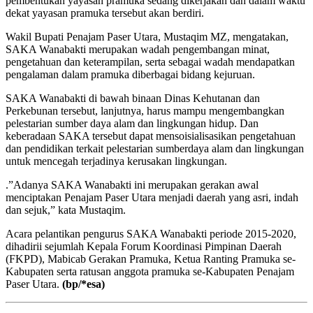
pembentukan yayasan pramuka sedang dikerjakan dan dalam waktu
dekat yayasan pramuka tersebut akan berdiri.
Wakil Bupati Penajam Paser Utara, Mustaqim MZ, mengatakan,
SAKA Wanabakti merupakan wadah pengembangan minat,
pengetahuan dan keterampilan, serta sebagai wadah mendapatkan
pengalaman dalam pramuka diberbagai bidang kejuruan.
SAKA Wanabakti di bawah binaan Dinas Kehutanan dan
Perkebunan tersebut, lanjutnya, harus mampu mengembangkan
pelestarian sumber daya alam dan lingkungan hidup. Dan
keberadaan SAKA tersebut dapat mensoisialisasikan pengetahuan
dan pendidikan terkait pelestarian sumberdaya alam dan lingkungan
untuk mencegah terjadinya kerusakan lingkungan.
.”Adanya SAKA Wanabakti ini merupakan gerakan awal
menciptakan Penajam Paser Utara menjadi daerah yang asri, indah
dan sejuk,” kata Mustaqim.
Acara pelantikan pengurus SAKA Wanabakti periode 2015-2020,
dihadirii sejumlah Kepala Forum Koordinasi Pimpinan Daerah
(FKPD), Mabicab Gerakan Pramuka, Ketua Ranting Pramuka se-
Kabupaten serta ratusan anggota pramuka se-Kabupaten Penajam
Paser Utara.
(bp/*
esa)