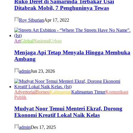
Ruko Deret di Samarinda Terbakar Usai
Ditabrak Mobil, 7 Penghuninya Tewas
Roy Siburian
Apr 17, 2022
Art
Global
Nasional
Urban
Menjaga Api Tetap Menyala Hingga Membuka
Ambang
admin
Jun 23, 2026
Advertorial
Borneo
Kalimantan
Kalimantan Timur
Komunikasi
Publik
Mudyat Noor Temui Menteri Ekraf, Dorong
Ekonomi Kreatif Lokal Naik Kelas
admin
Des 17, 2025