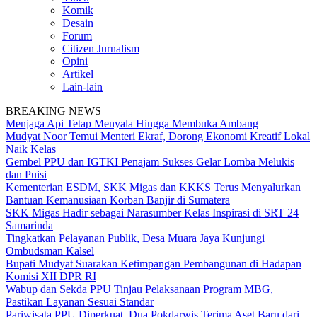
Komik
Desain
Forum
Citizen Jurnalism
Opini
Artikel
Lain-lain
BREAKING NEWS
Menjaga Api Tetap Menyala Hingga Membuka Ambang
Mudyat Noor Temui Menteri Ekraf, Dorong Ekonomi Kreatif Lokal
Naik Kelas
Gembel PPU dan IGTKI Penajam Sukses Gelar Lomba Melukis
dan Puisi
Kementerian ESDM, SKK Migas dan KKKS Terus Menyalurkan
Bantuan Kemanusiaan Korban Banjir di Sumatera
SKK Migas Hadir sebagai Narasumber Kelas Inspirasi di SRT 24
Samarinda
Tingkatkan Pelayanan Publik, Desa Muara Jaya Kunjungi
Ombudsman Kalsel
Bupati Mudyat Suarakan Ketimpangan Pembangunan di Hadapan
Komisi XII DPR RI
Wabup dan Sekda PPU Tinjau Pelaksanaan Program MBG,
Pastikan Layanan Sesuai Standar
Pariwisata PPU Diperkuat, Dua Pokdarwis Terima Aset Baru dari