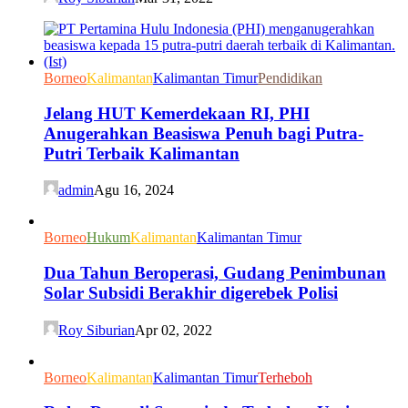
Borneo
Kalimantan
Kalimantan Timur
Pendidikan
Jelang HUT Kemerdekaan RI, PHI
Anugerahkan Beasiswa Penuh bagi Putra-
Putri Terbaik Kalimantan
admin
Agu 16, 2024
Borneo
Hukum
Kalimantan
Kalimantan Timur
Dua Tahun Beroperasi, Gudang Penimbunan
Solar Subsidi Berakhir digerebek Polisi
Roy Siburian
Apr 02, 2022
Borneo
Kalimantan
Kalimantan Timur
Terheboh