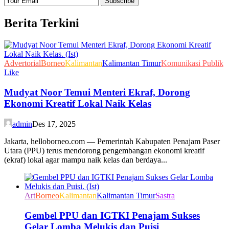
Berita Terkini
Advertorial
Borneo
Kalimantan
Kalimantan Timur
Komunikasi Publik
Like
Mudyat Noor Temui Menteri Ekraf, Dorong
Ekonomi Kreatif Lokal Naik Kelas
admin
Des 17, 2025
Jakarta, helloborneo.com — Pemerintah Kabupaten Penajam Paser
Utara (PPU) terus mendorong pengembangan ekonomi kreatif
(ekraf) lokal agar mampu naik kelas dan berdaya...
Art
Borneo
Kalimantan
Kalimantan Timur
Sastra
Gembel PPU dan IGTKI Penajam Sukses
Gelar Lomba Melukis dan Puisi