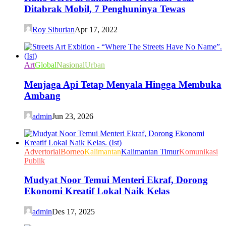
Ditabrak Mobil, 7 Penghuninya Tewas
Roy Siburian
Apr 17, 2022
Art
Global
Nasional
Urban
Menjaga Api Tetap Menyala Hingga Membuka
Ambang
admin
Jun 23, 2026
Advertorial
Borneo
Kalimantan
Kalimantan Timur
Komunikasi
Publik
Mudyat Noor Temui Menteri Ekraf, Dorong
Ekonomi Kreatif Lokal Naik Kelas
admin
Des 17, 2025