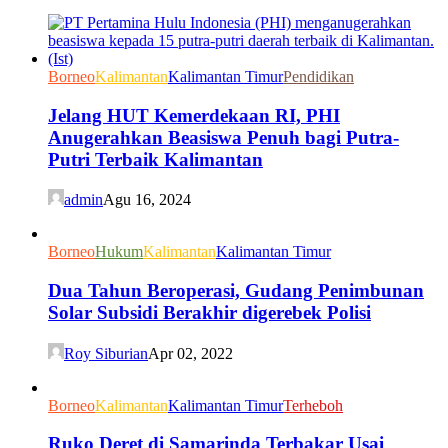
Borneo
Kalimantan
Kalimantan Timur
Pendidikan
Jelang HUT Kemerdekaan RI, PHI
Anugerahkan Beasiswa Penuh bagi Putra-
Putri Terbaik Kalimantan
admin
Agu 16, 2024
Borneo
Hukum
Kalimantan
Kalimantan Timur
Dua Tahun Beroperasi, Gudang Penimbunan
Solar Subsidi Berakhir digerebek Polisi
Roy Siburian
Apr 02, 2022
Borneo
Kalimantan
Kalimantan Timur
Terheboh
Ruko Deret di Samarinda Terbakar Usai