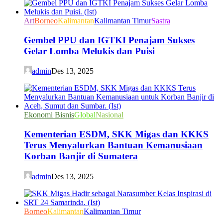
Art
Borneo
Kalimantan
Kalimantan Timur
Sastra
Gembel PPU dan IGTKI Penajam Sukses
Gelar Lomba Melukis dan Puisi
admin
Des 13, 2025
Ekonomi Bisnis
Global
Nasional
Kementerian ESDM, SKK Migas dan KKKS
Terus Menyalurkan Bantuan Kemanusiaan
Korban Banjir di Sumatera
admin
Des 13, 2025
Borneo
Kalimantan
Kalimantan Timur