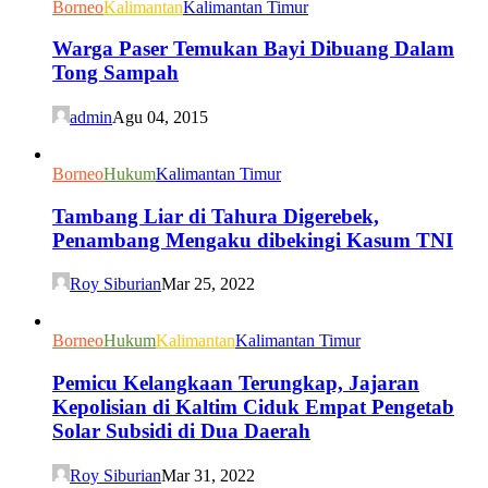
Borneo
Kalimantan
Kalimantan Timur
Warga Paser Temukan Bayi Dibuang Dalam
Tong Sampah
admin
Agu 04, 2015
Borneo
Hukum
Kalimantan Timur
Tambang Liar di Tahura Digerebek,
Penambang Mengaku dibekingi Kasum TNI
Roy Siburian
Mar 25, 2022
Borneo
Hukum
Kalimantan
Kalimantan Timur
Pemicu Kelangkaan Terungkap, Jajaran
Kepolisian di Kaltim Ciduk Empat Pengetab
Solar Subsidi di Dua Daerah
Roy Siburian
Mar 31, 2022