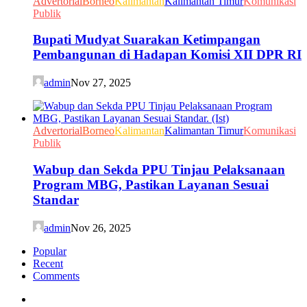
Advertorial
Borneo
Kalimantan
Kalimantan Timur
Komunikasi
Publik
Bupati Mudyat Suarakan Ketimpangan
Pembangunan di Hadapan Komisi XII DPR RI
admin
Nov 27, 2025
Advertorial
Borneo
Kalimantan
Kalimantan Timur
Komunikasi
Publik
Wabup dan Sekda PPU Tinjau Pelaksanaan
Program MBG, Pastikan Layanan Sesuai
Standar
admin
Nov 26, 2025
Popular
Recent
Comments