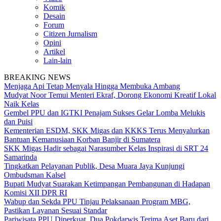
Komik
Desain
Forum
Citizen Jurnalism
Opini
Artikel
Lain-lain
BREAKING NEWS
Menjaga Api Tetap Menyala Hingga Membuka Ambang
Mudyat Noor Temui Menteri Ekraf, Dorong Ekonomi Kreatif Lokal
Naik Kelas
Gembel PPU dan IGTKI Penajam Sukses Gelar Lomba Melukis
dan Puisi
Kementerian ESDM, SKK Migas dan KKKS Terus Menyalurkan
Bantuan Kemanusiaan Korban Banjir di Sumatera
SKK Migas Hadir sebagai Narasumber Kelas Inspirasi di SRT 24
Samarinda
Tingkatkan Pelayanan Publik, Desa Muara Jaya Kunjungi
Ombudsman Kalsel
Bupati Mudyat Suarakan Ketimpangan Pembangunan di Hadapan
Komisi XII DPR RI
Wabup dan Sekda PPU Tinjau Pelaksanaan Program MBG,
Pastikan Layanan Sesuai Standar
Pariwisata PPU Diperkuat, Dua Pokdarwis Terima Aset Baru dari