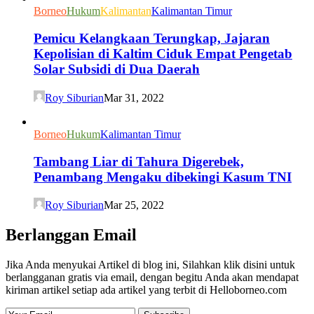
Borneo
Hukum
Kalimantan
Kalimantan Timur
Pemicu Kelangkaan Terungkap, Jajaran
Kepolisian di Kaltim Ciduk Empat Pengetab
Solar Subsidi di Dua Daerah
Roy Siburian
Mar 31, 2022
Borneo
Hukum
Kalimantan Timur
Tambang Liar di Tahura Digerebek,
Penambang Mengaku dibekingi Kasum TNI
Roy Siburian
Mar 25, 2022
Berlanggan Email
Jika Anda menyukai Artikel di blog ini, Silahkan klik disini untuk
berlangganan gratis via email, dengan begitu Anda akan mendapat
kiriman artikel setiap ada artikel yang terbit di Helloborneo.com