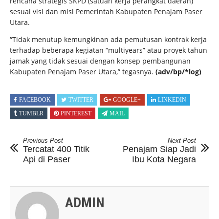
rencana strategis SKPD (satuan kerja perangkat daerah)
sesuai visi dan misi Pemerintah Kabupaten Penajam Paser
Utara.
“Tidak menutup kemungkinan ada pemutusan kontrak kerja
terhadap beberapa kegiatan “multiyears” atau proyek tahun
jamak yang tidak sesuai dengan konsep pembangunan
Kabupaten Penajam Paser Utara,” tegasnya.
(adv/bp/*log)
FACEBOOK
TWITTER
GOOGLE+
LINKEDIN
TUMBLR
PINTEREST
MAIL
Previous Post
Next Post
Tercatat 400 Titik
Penajam Siap Jadi
Api di Paser
Ibu Kota Negara
ADMIN