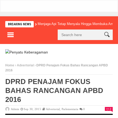
Menjaga Api Tetap Menyala Hingga Membuka Amba
BREAKING NEWS
Home
Advertorial
DPRD Penajam Fokus Bahas Rancangan APBD
2016
DPRD PENAJAM FOKUS
BAHAS RANCANGAN APBD
2016
Admin
Sep 30, 2015
Advertorial
,
Parlementaria
0
2