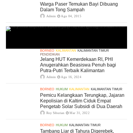
Warga Paser Temukan Bayi Dibuang
Dalam Tong Sampah
Admin
Agu 04, 2015
BORNEO
KALIMANTAN
KALIMANTAN TIMUR
PENDIDIKAN
Jelang HUT Kemerdekaan RI, PHI
Anugerahkan Beasiswa Penuh bagi
Putra-Putri Terbaik Kalimantan
Admin
Agu 16, 2024
BORNEO
HUKUM
KALIMANTAN
KALIMANTAN TIMUR
Pemicu Kelangkaan Terungkap, Jajaran
Kepolisian di Kaltim Ciduk Empat
Pengetab Solar Subsidi di Dua Daerah
Roy Siburian
Mar 31, 2022
BORNEO
HUKUM
KALIMANTAN TIMUR
Tambang Liar di Tahura Digerebek,