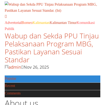
Advertorial
Borneo
Kalimantan
Kalimantan Timur
Komunikasi
Publik
Wabup dan Sekda PPU Tinjau
Pelaksanaan Program MBG,
Pastikan Layanan Sesuai
Standar
admin
Nov 26, 2025
Popular
Recent
Comments
About us