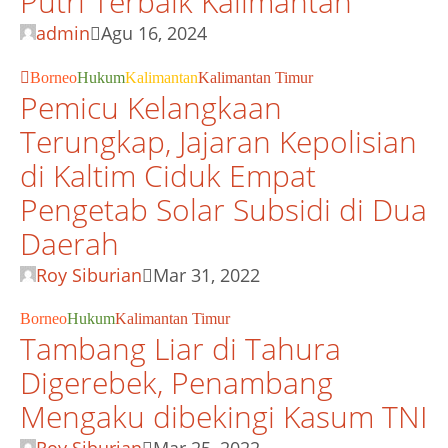
Putri Terbaik Kalimantan
admin
Agu 16, 2024
Borneo
Hukum
Kalimantan
Kalimantan Timur
Pemicu Kelangkaan
Terungkap, Jajaran Kepolisian
di Kaltim Ciduk Empat
Pengetab Solar Subsidi di Dua
Daerah
Roy Siburian
Mar 31, 2022
Borneo
Hukum
Kalimantan Timur
Tambang Liar di Tahura
Digerebek, Penambang
Mengaku dibekingi Kasum TNI