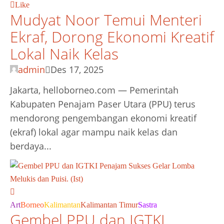
Like
Mudyat Noor Temui Menteri
Ekraf, Dorong Ekonomi Kreatif
Lokal Naik Kelas
admin
Des 17, 2025
Jakarta, helloborneo.com — Pemerintah
Kabupaten Penajam Paser Utara (PPU) terus
mendorong pengembangan ekonomi kreatif
(ekraf) lokal agar mampu naik kelas dan
berdaya...
Art
Borneo
Kalimantan
Kalimantan Timur
Sastra
Gembel PPU dan IGTKI