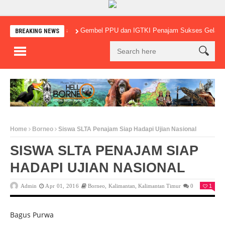
Gembel PPU dan IGTKI Penajam Sukses Gelar Lomba M
BREAKING NEWS
Home
Borneo
Siswa SLTA Penajam Siap Hadapi Ujian Nasional
SISWA SLTA PENAJAM SIAP
HADAPI UJIAN NASIONAL
Admin
Apr 01, 2016
Borneo
,
Kalimantan
,
Kalimantan Timur
0
1
Bagus Purwa