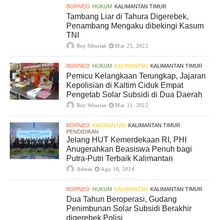
BORNEO
HUKUM
KALIMANTAN TIMUR
Tambang Liar di Tahura Digerebek,
Penambang Mengaku dibekingi Kasum
TNI
Roy Siburian
Mar 25, 2022
BORNEO
HUKUM
KALIMANTAN
KALIMANTAN TIMUR
Pemicu Kelangkaan Terungkap, Jajaran
Kepolisian di Kaltim Ciduk Empat
Pengetab Solar Subsidi di Dua Daerah
Roy Siburian
Mar 31, 2022
BORNEO
KALIMANTAN
KALIMANTAN TIMUR
PENDIDIKAN
Jelang HUT Kemerdekaan RI, PHI
Anugerahkan Beasiswa Penuh bagi
Putra-Putri Terbaik Kalimantan
Admin
Agu 16, 2024
BORNEO
HUKUM
KALIMANTAN
KALIMANTAN TIMUR
Dua Tahun Beroperasi, Gudang
Penimbunan Solar Subsidi Berakhir
digerebek Polisi