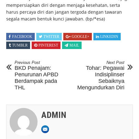
mempersiapkan diri dengan menjaga kesehatan, serta
harus percaya diri dan jangan tergoda dengan tawaran
segala macam bentuk kunci jawaban.
(bp/*esa)
FACEBOOK
TWITTER
GOOGLE+
LINKEDIN
TUMBLR
PINTEREST
MAIL
Previous Post
Next Post
BKD Penajam:
Tohar: Pegawai
Penurunan APBD
Indisiplinser
Berdampak pada
Sebaiknya
THL
Mengundurkan Diri
ADMIN