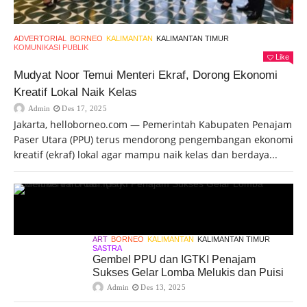
ADVERTORIAL
BORNEO
KALIMANTAN
KALIMANTAN TIMUR
KOMUNIKASI PUBLIK
Like
Mudyat Noor Temui Menteri Ekraf, Dorong Ekonomi
Kreatif Lokal Naik Kelas
Admin
Des 17, 2025
Jakarta, helloborneo.com — Pemerintah Kabupaten Penajam
Paser Utara (PPU) terus mendorong pengembangan ekonomi
kreatif (ekraf) lokal agar mampu naik kelas dan berdaya...
ART
BORNEO
KALIMANTAN
KALIMANTAN TIMUR
SASTRA
Gembel PPU dan IGTKI Penajam
Sukses Gelar Lomba Melukis dan Puisi
Admin
Des 13, 2025