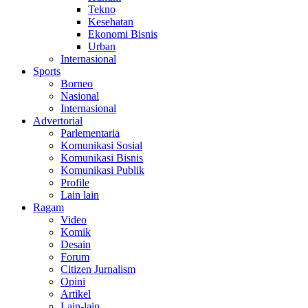
Tekno
Kesehatan
Ekonomi Bisnis
Urban
Internasional
Sports
Borneo
Nasional
Internasional
Advertorial
Parlementaria
Komunikasi Sosial
Komunikasi Bisnis
Komunikasi Publik
Profile
Lain lain
Ragam
Video
Komik
Desain
Forum
Citizen Jurnalism
Opini
Artikel
Lain-lain