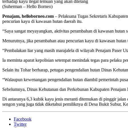
terhadap kayu ilegal temuan yang akan dilelang
(Suherman – Hello Borneo)
Penajam, helloborneo.com
– Pelaksana Tugas Sekretaris Kabupaten
pencurian kayu di kawasan hutan daerah itu.
“Saya sangat meyayangkan, aktivitas perambahan di kawasan hutan sec
Menurutnya, jika perambahan atau pencurian kayu di kawasan hutan t
“Pembalakan liar yang masih marajalela di wilayah Penajam Paser Utar
Ia meminta aparat kepolisian setempat menindak tegas para pelaku p
Selain itu Tohar berharap, petugas pengendalian hutan Dinas Kehut
“Walaupun kewenangan pengendalian hutan diambil pemerintah pusat,
Sebelumnya, Dinas Kehutanan dan Perkebunan Kabupaten Penajam Pas
Di antaranya 6,3 kubik kayu jenis meranti ditemukan di pinggir jal
sengon yang juga tidak diketahui pemiliknya di Desa Bukit Subur, 
Facebook
Twitter