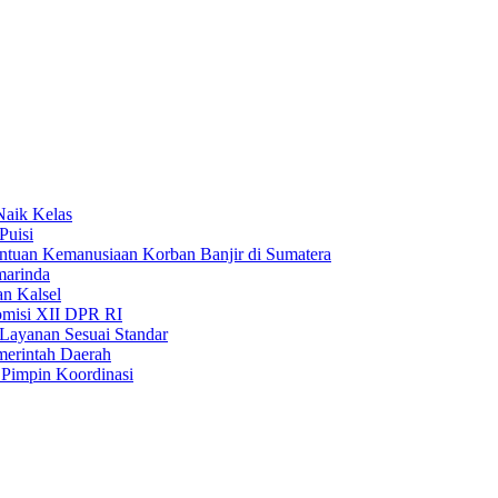
Naik Kelas
Puisi
uan Kemanusiaan Korban Banjir di Sumatera
marinda
n Kalsel
misi XII DPR RI
Layanan Sesuai Standar
merintah Daerah
Pimpin Koordinasi