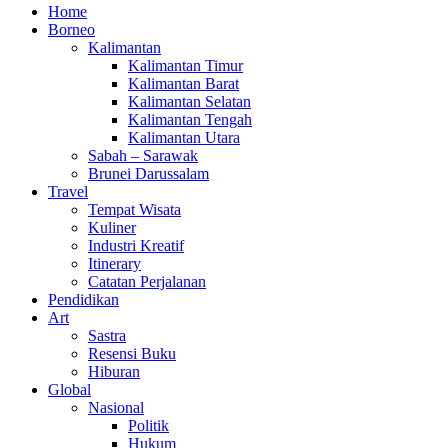
Home
Borneo
Kalimantan
Kalimantan Timur
Kalimantan Barat
Kalimantan Selatan
Kalimantan Tengah
Kalimantan Utara
Sabah – Sarawak
Brunei Darussalam
Travel
Tempat Wisata
Kuliner
Industri Kreatif
Itinerary
Catatan Perjalanan
Pendidikan
Art
Sastra
Resensi Buku
Hiburan
Global
Nasional
Politik
Hukum