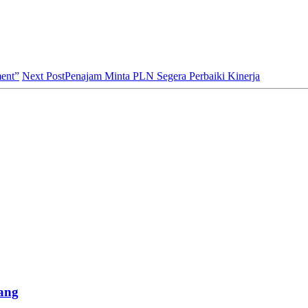
ment”
Next Post
Penajam Minta PLN Segera Perbaiki Kinerja
ang