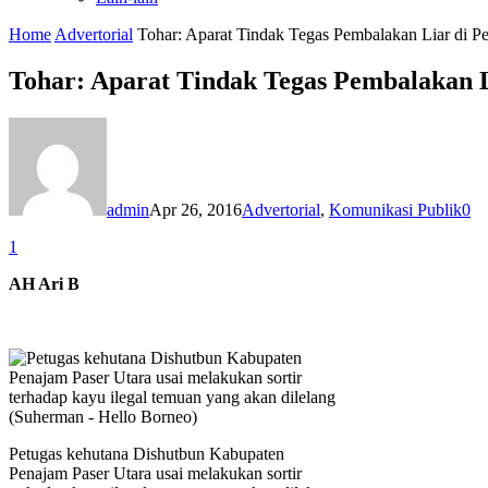
Home
Advertorial
Tohar: Aparat Tindak Tegas Pembalakan Liar di P
Tohar: Aparat Tindak Tegas Pembalakan 
admin
Apr 26, 2016
Advertorial
,
Komunikasi Publik
0
1
AH Ari B
Petugas kehutana Dishutbun Kabupaten
Penajam Paser Utara usai melakukan sortir