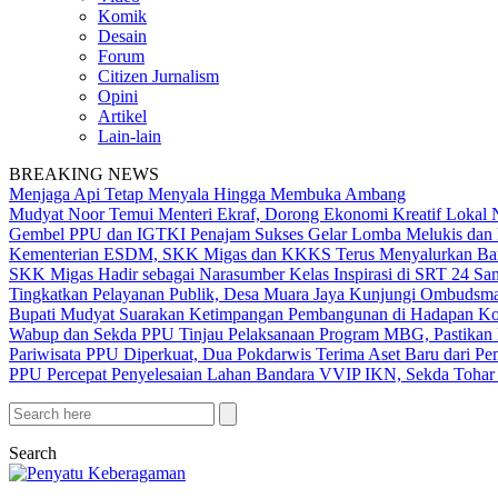
Komik
Desain
Forum
Citizen Jurnalism
Opini
Artikel
Lain-lain
BREAKING NEWS
Menjaga Api Tetap Menyala Hingga Membuka Ambang
Mudyat Noor Temui Menteri Ekraf, Dorong Ekonomi Kreatif Lokal 
Gembel PPU dan IGTKI Penajam Sukses Gelar Lomba Melukis dan 
Kementerian ESDM, SKK Migas dan KKKS Terus Menyalurkan Bant
SKK Migas Hadir sebagai Narasumber Kelas Inspirasi di SRT 24 Sa
Tingkatkan Pelayanan Publik, Desa Muara Jaya Kunjungi Ombudsma
Bupati Mudyat Suarakan Ketimpangan Pembangunan di Hadapan Ko
Wabup dan Sekda PPU Tinjau Pelaksanaan Program MBG, Pastikan 
Pariwisata PPU Diperkuat, Dua Pokdarwis Terima Aset Baru dari Pe
PPU Percepat Penyelesaian Lahan Bandara VVIP IKN, Sekda Tohar 
Search