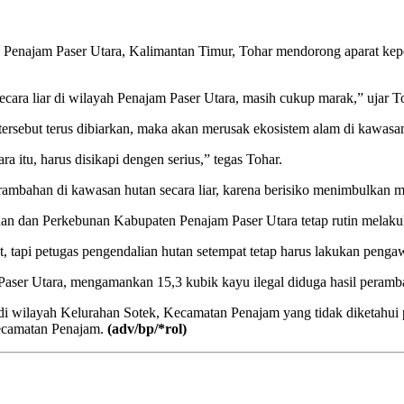
 Penajam Paser Utara, Kalimantan Timur, Tohar mendorong aparat kepo
ara liar di wilayah Penajam Paser Utara, masih cukup marak,” ujar To
ersebut terus dibiarkan, maka akan merusak ekosistem alam di kawasan
a itu, harus disikapi dengen serius,” tegas Tohar.
erambahan di kawasan hutan secara liar, karena berisiko menimbulkan m
anan dan Perkebunan Kabupaten Penajam Paser Utara tetap rutin melaku
 tapi petugas pengendalian hutan setempat tetap harus lakukan penga
er Utara, mengamankan 15,3 kubik kayu ilegal diduga hasil perambah
an di wilayah Kelurahan Sotek, Kecamatan Penajam yang tidak diketahui
Kecamatan Penajam.
(adv/bp/*rol)