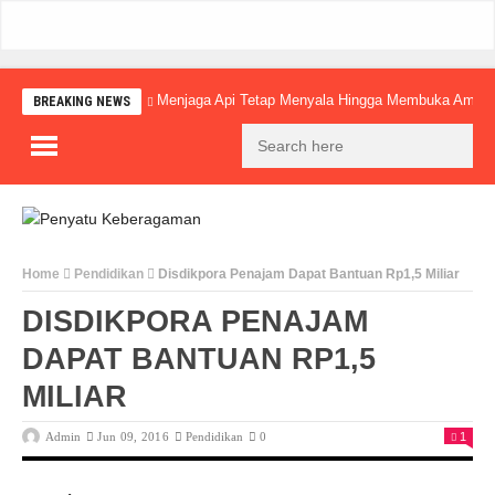
Menjaga Api Tetap Menyala Hingga Membuka Amba
BREAKING NEWS
Home
Pendidikan
Disdikpora Penajam Dapat Bantuan Rp1,5 Miliar
DISDIKPORA PENAJAM
DAPAT BANTUAN RP1,5
MILIAR
Admin
Jun 09, 2016
Pendidikan
0
1