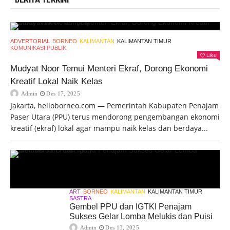
ADVERTORIAL
BORNEO
KALIMANTAN
KALIMANTAN TIMUR
KOMUNIKASI PUBLIK
Like
Mudyat Noor Temui Menteri Ekraf, Dorong Ekonomi
Kreatif Lokal Naik Kelas
Admin
Des 17, 2025
Jakarta, helloborneo.com — Pemerintah Kabupaten Penajam
Paser Utara (PPU) terus mendorong pengembangan ekonomi
kreatif (ekraf) lokal agar mampu naik kelas dan berdaya...
ART
BORNEO
KALIMANTAN
KALIMANTAN TIMUR
SASTRA
Gembel PPU dan IGTKI Penajam
Sukses Gelar Lomba Melukis dan Puisi
Admin
Des 13, 2025