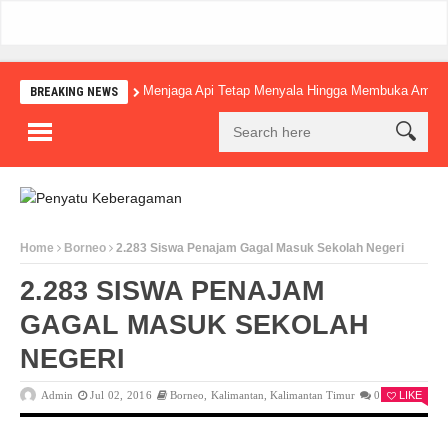
Menjaga Api Tetap Menyala Hingga Membuka Amba
BREAKING NEWS
Home
Borneo
2.283 Siswa Penajam Gagal Masuk Sekolah Negeri
2.283 SISWA PENAJAM
GAGAL MASUK SEKOLAH
NEGERI
Admin
Jul 02, 2016
Borneo
,
Kalimantan
,
Kalimantan Timur
0
LIKE