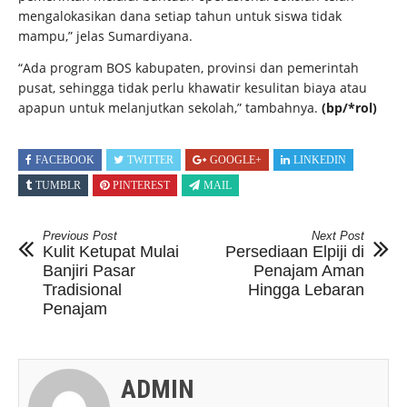
mengalokasikan dana setiap tahun untuk siswa tidak
mampu,” jelas Sumardiyana.
“Ada program BOS kabupaten, provinsi dan pemerintah
pusat, sehingga tidak perlu khawatir kesulitan biaya atau
apapun untuk melanjutkan sekolah,” tambahnya.
(bp/*rol)
FACEBOOK
TWITTER
GOOGLE+
LINKEDIN
TUMBLR
PINTEREST
MAIL
Previous Post
Next Post
Kulit Ketupat Mulai
Persediaan Elpiji di
Banjiri Pasar
Penajam Aman
Tradisional
Hingga Lebaran
Penajam
ADMIN