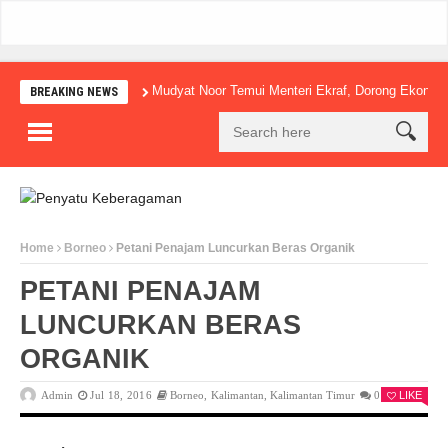
Mudyat Noor Temui Menteri Ekraf, Dorong Ekonomi Kreatif
BREAKING NEWS
Home
Borneo
Petani Penajam Luncurkan Beras Organik
PETANI PENAJAM
LUNCURKAN BERAS
ORGANIK
Admin
Jul 18, 2016
Borneo
,
Kalimantan
,
Kalimantan Timur
0
LIKE