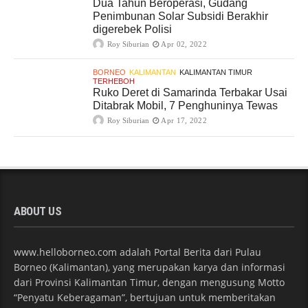
Dua Tahun Beroperasi, Gudang
Penimbunan Solar Subsidi Berakhir
digerebek Polisi
Roy Siburian
Apr 02, 2022
BORNEO
KALIMANTAN
KALIMANTAN TIMUR
TERHEBOH
Ruko Deret di Samarinda Terbakar Usai
Ditabrak Mobil, 7 Penghuninya Tewas
Roy Siburian
Apr 17, 2022
ABOUT US
www.helloborneo.com adalah Portal Berita dari Pulau
Borneo (Kalimantan), yang merupakan karya dan informasi
dari Provinsi Kalimantan Timur, dengan mengusung Motto
“Penyatu Keberagaman”, bertujuan untuk memberitakan