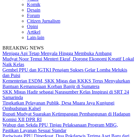
Komik
Desain
Forum
Citizen Jurnalism
Opini
Artikel
Lain-lain
BREAKING NEWS
Menjaga Api Tetap Menyala Hingga Membuka Ambang
Mudyat Noor Temui Menteri Ekraf, Dorong Ekonomi Kreatif Lokal
Naik Kelas
Gembel PPU dan IGTKI Penajam Sukses Gelar Lomba Melukis
dan Puisi
Kementerian ESDM, SKK Migas dan KKKS Terus Menyalurkan
Bantuan Kemanusiaan Korban Banjir di Sumatera
SKK Migas Hadir sebagai Narasumber Kelas Inspirasi di SRT 24
Samarinda
Tingkatkan Pelayanan Publik, Desa Muara Jaya Kunjungi
Ombudsman Kalsel
Bupati Mudyat Suarakan Ketimpangan Pembangunan di Hadapan
Komisi XII DPR RI
Wabup dan Sekda PPU Tinjau Pelaksanaan Program MBG,
Pastikan Layanan Sesuai Standar
Pariwisata PPU Diperkuat, Dua Pokdarwis Terima Aset Baru dari