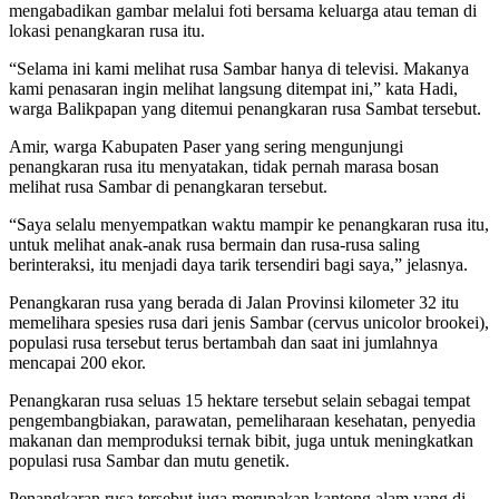
mengabadikan gambar melalui foti bersama keluarga atau teman di
lokasi penangkaran rusa itu.
“Selama ini kami melihat rusa Sambar hanya di televisi. Makanya
kami penasaran ingin melihat langsung ditempat ini,” kata Hadi,
warga Balikpapan yang ditemui penangkaran rusa Sambat tersebut.
Amir, warga Kabupaten Paser yang sering mengunjungi
penangkaran rusa itu menyatakan, tidak pernah marasa bosan
melihat rusa Sambar di penangkaran tersebut.
“Saya selalu menyempatkan waktu mampir ke penangkaran rusa itu,
untuk melihat anak-anak rusa bermain dan rusa-rusa saling
berinteraksi, itu menjadi daya tarik tersendiri bagi saya,” jelasnya.
Penangkaran rusa yang berada di Jalan Provinsi kilometer 32 itu
memelihara spesies rusa dari jenis Sambar (cervus unicolor brookei),
populasi rusa tersebut terus bertambah dan saat ini jumlahnya
mencapai 200 ekor.
Penangkaran rusa seluas 15 hektare tersebut selain sebagai tempat
pengembangbiakan, parawatan, pemeliharaan kesehatan, penyedia
makanan dan memproduksi ternak bibit, juga untuk meningkatkan
populasi rusa Sambar dan mutu genetik.
Penangkaran rusa tersebut juga merupakan kantong alam yang di