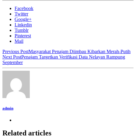
Facebook
Twitter
Google+
Linkedin
Tumblr
Pinterest
Mail
Previous Post
Masyarakat Penajam Diimbau Kibarkan Merah-Putih
Next Post
Penajam Targetkan Verifikasi Data Nelayan Rampung
September
admin
Related articles