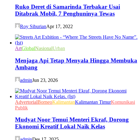
Ruko Deret di Samarinda Terbakar Usai
Ditabrak Mobil, 7 Penghuninya Tewas
Roy Siburian
Apr 17, 2022
Art
Global
Nasional
Urban
Menjaga Api Tetap Menyala Hingga Membuka
Ambang
admin
Jun 23, 2026
Advertorial
Borneo
Kalimantan
Kalimantan Timur
Komunikasi
Publik
Mudyat Noor Temui Menteri Ekraf, Dorong
Ekonomi Kreatif Lokal Naik Kelas
admin
Des 17, 2025