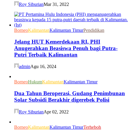
Roy Siburian
Mar 31, 2022
Borneo
Kalimantan
Kalimantan Timur
Pendidikan
Jelang HUT Kemerdekaan RI, PHI
Anugerahkan Beasiswa Penuh bagi Putra-
Putri Terbaik Kalimantan
admin
Agu 16, 2024
Borneo
Hukum
Kalimantan
Kalimantan Timur
Dua Tahun Beroperasi, Gudang Penimbunan
Solar Subsidi Berakhir digerebek Polisi
Roy Siburian
Apr 02, 2022
Borneo
Kalimantan
Kalimantan Timur
Terheboh