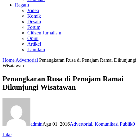
Ragam
Video
Komik
Desain
Forum
Citizen Jurnalism
Opini
Artikel
Lain-lain
Home
Advertorial
Penangkaran Rusa di Penajam Ramai Dikunjungi
Wisatawan
Penangkaran Rusa di Penajam Ramai
Dikunjungi Wisatawan
admin
Agu 01, 2016
Advertorial
,
Komunikasi Publik
0
Like