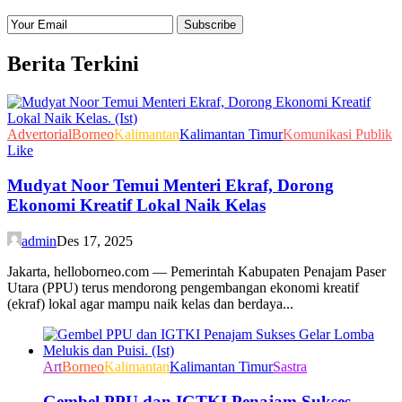
Berita Terkini
Advertorial
Borneo
Kalimantan
Kalimantan Timur
Komunikasi Publik
Like
Mudyat Noor Temui Menteri Ekraf, Dorong
Ekonomi Kreatif Lokal Naik Kelas
admin
Des 17, 2025
Jakarta, helloborneo.com — Pemerintah Kabupaten Penajam Paser
Utara (PPU) terus mendorong pengembangan ekonomi kreatif
(ekraf) lokal agar mampu naik kelas dan berdaya...
Art
Borneo
Kalimantan
Kalimantan Timur
Sastra
Gembel PPU dan IGTKI Penajam Sukses