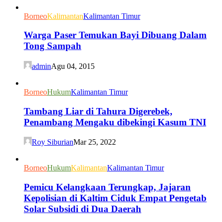
Borneo
Kalimantan
Kalimantan Timur
Warga Paser Temukan Bayi Dibuang Dalam
Tong Sampah
admin
Agu 04, 2015
Borneo
Hukum
Kalimantan Timur
Tambang Liar di Tahura Digerebek,
Penambang Mengaku dibekingi Kasum TNI
Roy Siburian
Mar 25, 2022
Borneo
Hukum
Kalimantan
Kalimantan Timur
Pemicu Kelangkaan Terungkap, Jajaran
Kepolisian di Kaltim Ciduk Empat Pengetab
Solar Subsidi di Dua Daerah