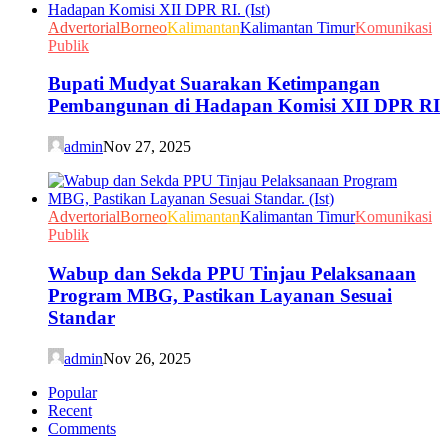
Advertorial
Borneo
Kalimantan
Kalimantan Timur
Komunikasi
Publik
Bupati Mudyat Suarakan Ketimpangan
Pembangunan di Hadapan Komisi XII DPR RI
admin
Nov 27, 2025
Advertorial
Borneo
Kalimantan
Kalimantan Timur
Komunikasi
Publik
Wabup dan Sekda PPU Tinjau Pelaksanaan
Program MBG, Pastikan Layanan Sesuai
Standar
admin
Nov 26, 2025
Popular
Recent
Comments