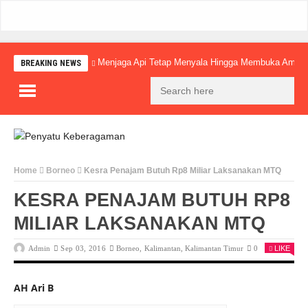
Menjaga Api Tetap Menyala Hingga Membuka Amba
BREAKING NEWS
Home
Borneo
Kesra Penajam Butuh Rp8 Miliar Laksanakan MTQ
KESRA PENAJAM BUTUH RP8
MILIAR LAKSANAKAN MTQ
Admin
Sep 03, 2016
Borneo
,
Kalimantan
,
Kalimantan Timur
0
LIKE
AH Ari B