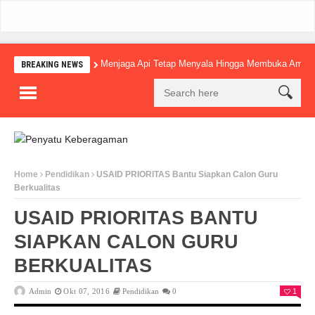
Menjaga Api Tetap Menyala Hingga Membuka Amba
BREAKING NEWS
Home
Pendidikan
USAID PRIORITAS Bantu Siapkan Calon Guru
Berkualitas
USAID PRIORITAS BANTU
SIAPKAN CALON GURU
BERKUALITAS
Admin
Okt 07, 2016
Pendidikan
0
1