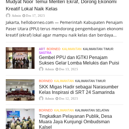
Mudyat Noor Temui Menteri Ekraf, Dorong Ekonomi
Kreatif Lokal Naik Kelas
Admin
Des 17, 2025
Jakarta, helloborneo.com — Pemerintah Kabupaten Penajam
Paser Utara (PPU) terus mendorong pengembangan ekonomi
kreatif (ekraf) lokal agar mampu naik kelas dan berdaya...
ART
BORNEO
KALIMANTAN
KALIMANTAN TIMUR
SASTRA
Gembel PPU dan IGTKI Penajam
Sukses Gelar Lomba Melukis dan Puisi
Admin
Des 13, 2025
BORNEO
KALIMANTAN
KALIMANTAN TIMUR
SKK Migas Hadir sebagai Narasumber
Kelas Inspirasi di SRT 24 Samarinda
Admin
Des 12, 2025
BORNEO
KALIMANTAN
KALIMANTAN SELATAN
Tingkatkan Pelayanan Publik, Desa
Muara Jaya Kunjungi Ombudsman
Kalsel