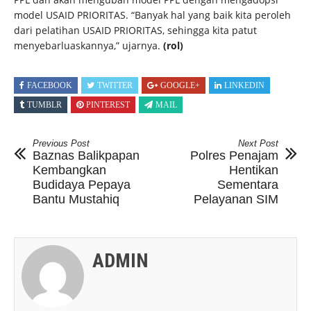
model USAID PRIORITAS. “Banyak hal yang baik kita peroleh
dari pelatihan USAID PRIORITAS, sehingga kita patut
menyebarluaskannya,” ujarnya.
(rol)
FACEBOOK
TWITTER
GOOGLE+
LINKEDIN
TUMBLR
PINTEREST
MAIL
Previous Post
Next Post
Baznas Balikpapan
Polres Penajam
Kembangkan
Hentikan
Budidaya Pepaya
Sementara
Bantu Mustahiq
Pelayanan SIM
ADMIN