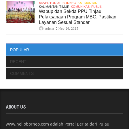
ADVERTORIAL
BORNEO
KALIMANTAN
KALIMANTAN TIMUR
KOMUNIKASI PUBLIK
Wabup dan Sekda PPU Tinjau
Pelaksanaan Program MBG, Pastikan
Layanan Sesuai Standar
Admin
Nov 26, 2025
POPULAR
RECENT
COMMENTS
ABOUT US
www.helloborneo.com adalah Portal Berita dari Pulau