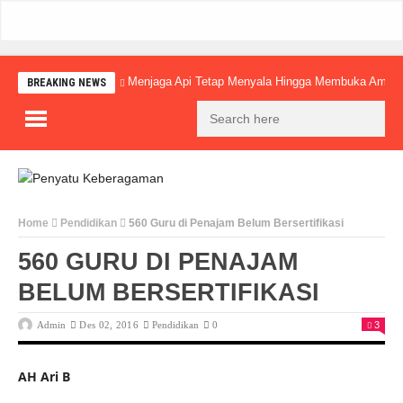
Menjaga Api Tetap Menyala Hingga Membuka Amba
BREAKING NEWS
Home
Pendidikan
560 Guru di Penajam Belum Bersertifikasi
560 GURU DI PENAJAM
BELUM BERSERTIFIKASI
Admin
Des 02, 2016
Pendidikan
0
3
AH Ari B