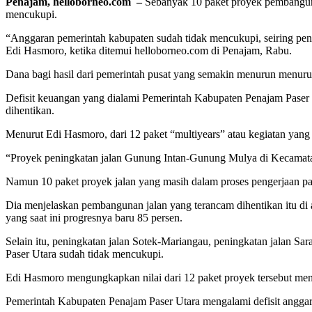
Penajam, helloborneo.com
–
Sebanyak 10 paket proyek pembanguna
mencukupi.
“Anggaran pemerintah kabupaten sudah tidak mencukupi, seiring pe
Edi Hasmoro, ketika ditemui helloborneo.com di Penajam, Rabu.
Dana bagi hasil dari pemerintah pusat yang semakin menurun menurut
Defisit keuangan yang dialami Pemerintah Kabupaten Penajam Paser U
dihentikan.
Menurut Edi Hasmoro, dari 12 paket “multiyears” atau kegiatan yang 
“Proyek peningkatan jalan Gunung Intan-Gunung Mulya di Kecamatan 
Namun 10 paket proyek jalan yang masih dalam proses pengerjaan pada
Dia menjelaskan pembangunan jalan yang terancam dihentikan itu di
yang saat ini progresnya baru 85 persen.
Selain itu, peningkatan jalan Sotek-Mariangau, peningkatan jalan S
Paser Utara sudah tidak mencukupi.
Edi Hasmoro mengungkapkan nilai dari 12 paket proyek tersebut men
Pemerintah Kabupaten Penajam Paser Utara mengalami defisit angga