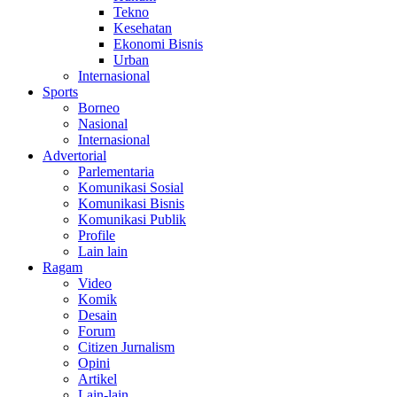
Tekno
Kesehatan
Ekonomi Bisnis
Urban
Internasional
Sports
Borneo
Nasional
Internasional
Advertorial
Parlementaria
Komunikasi Sosial
Komunikasi Bisnis
Komunikasi Publik
Profile
Lain lain
Ragam
Video
Komik
Desain
Forum
Citizen Jurnalism
Opini
Artikel
Lain-lain