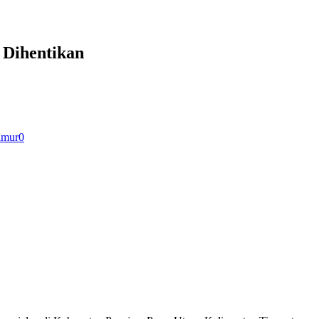
 Dihentikan
imur
0