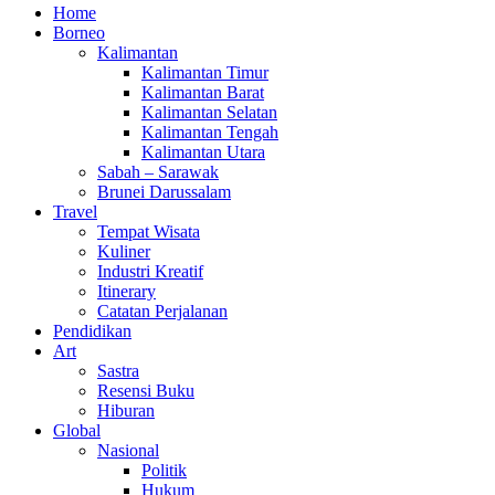
Home
Borneo
Kalimantan
Kalimantan Timur
Kalimantan Barat
Kalimantan Selatan
Kalimantan Tengah
Kalimantan Utara
Sabah – Sarawak
Brunei Darussalam
Travel
Tempat Wisata
Kuliner
Industri Kreatif
Itinerary
Catatan Perjalanan
Pendidikan
Art
Sastra
Resensi Buku
Hiburan
Global
Nasional
Politik
Hukum