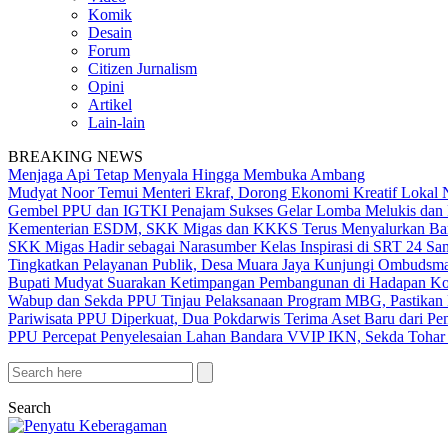
Komik
Desain
Forum
Citizen Jurnalism
Opini
Artikel
Lain-lain
BREAKING NEWS
Menjaga Api Tetap Menyala Hingga Membuka Ambang
Mudyat Noor Temui Menteri Ekraf, Dorong Ekonomi Kreatif Lokal 
Gembel PPU dan IGTKI Penajam Sukses Gelar Lomba Melukis dan 
Kementerian ESDM, SKK Migas dan KKKS Terus Menyalurkan Bant
SKK Migas Hadir sebagai Narasumber Kelas Inspirasi di SRT 24 Sa
Tingkatkan Pelayanan Publik, Desa Muara Jaya Kunjungi Ombudsma
Bupati Mudyat Suarakan Ketimpangan Pembangunan di Hadapan Ko
Wabup dan Sekda PPU Tinjau Pelaksanaan Program MBG, Pastikan 
Pariwisata PPU Diperkuat, Dua Pokdarwis Terima Aset Baru dari Pe
PPU Percepat Penyelesaian Lahan Bandara VVIP IKN, Sekda Tohar 
Search