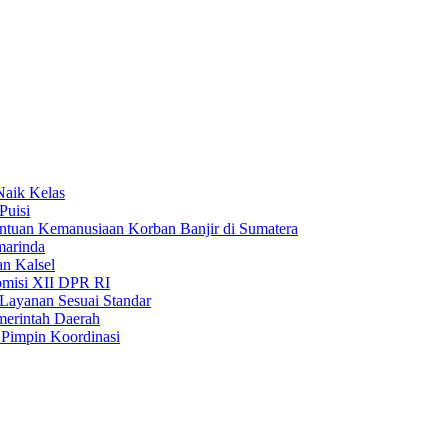
Naik Kelas
Puisi
uan Kemanusiaan Korban Banjir di Sumatera
marinda
n Kalsel
misi XII DPR RI
Layanan Sesuai Standar
merintah Daerah
Pimpin Koordinasi