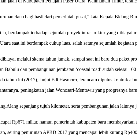
n jalan di Kabupaten Penajam Paser Utara, Kalimantan Timur, teranc
nurunan dana bagi hasil dari pemerintah pusat,” kata Kepala Bidang
 ia, berdampak terhadap sejumlah proyek infrastruktur yang dibiayai 
tara saat ini berdampak cukup luas, salah satunya sejumlah kegiatan 
dibiayai melalui skema tahun jamak, sampai saat ini baru dua paket p
Babulu dan pembangunan jembatan ‘coastal road’ sudah selesai 100 p
 tahun ini (2017), lanjut Edi Hasmoro, terancam diputus kontrak atau
 antaranya, peningkatan jalan Wonosari-Mentawir yang progresnya ba
arang Alang sepanjang tujuh kilometer, serta pembangunan jalan lainny
capai Rp671 miliar, namun pemerintah kabupaten baru membayarkan sek
ran, seiring penurunan APBD 2017 yang mencapai lebih kurang Rp400 