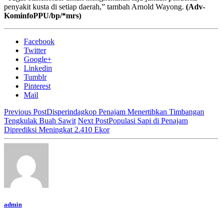
penyakit kusta di setiap daerah,” tambah Arnold Wayong.
(Adv-
KominfoPPU/bp/*mrs)
Facebook
Twitter
Google+
Linkedin
Tumblr
Pinterest
Mail
Previous Post
Disperindagkop Penajam Menertibkan Timbangan
Tengkulak Buah Sawit
Next Post
Populasi Sapi di Penajam
Diprediksi Meningkat 2.410 Ekor
admin