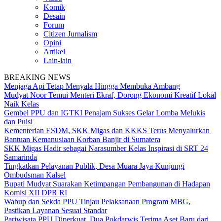
Komik
Desain
Forum
Citizen Jurnalism
Opini
Artikel
Lain-lain
BREAKING NEWS
Menjaga Api Tetap Menyala Hingga Membuka Ambang
Mudyat Noor Temui Menteri Ekraf, Dorong Ekonomi Kreatif Lokal
Naik Kelas
Gembel PPU dan IGTKI Penajam Sukses Gelar Lomba Melukis
dan Puisi
Kementerian ESDM, SKK Migas dan KKKS Terus Menyalurkan
Bantuan Kemanusiaan Korban Banjir di Sumatera
SKK Migas Hadir sebagai Narasumber Kelas Inspirasi di SRT 24
Samarinda
Tingkatkan Pelayanan Publik, Desa Muara Jaya Kunjungi
Ombudsman Kalsel
Bupati Mudyat Suarakan Ketimpangan Pembangunan di Hadapan
Komisi XII DPR RI
Wabup dan Sekda PPU Tinjau Pelaksanaan Program MBG,
Pastikan Layanan Sesuai Standar
Pariwisata PPU Diperkuat, Dua Pokdarwis Terima Aset Baru dari