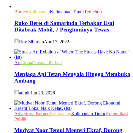
Borneo
Kalimantan
Kalimantan Timur
Terheboh
Ruko Deret di Samarinda Terbakar Usai
Ditabrak Mobil, 7 Penghuninya Tewas
Roy Siburian
Apr 17, 2022
Art
Global
Nasional
Urban
Menjaga Api Tetap Menyala Hingga Membuka
Ambang
admin
Jun 23, 2026
Advertorial
Borneo
Kalimantan
Kalimantan Timur
Komunikasi
Publik
Mudyat Noor Temui Menteri Ekraf, Dorong