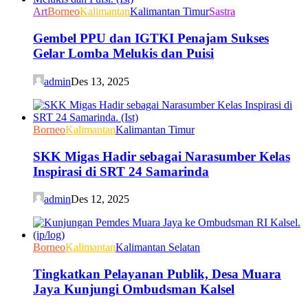
Art
Borneo
Kalimantan
Kalimantan Timur
Sastra
Gembel PPU dan IGTKI Penajam Sukses
Gelar Lomba Melukis dan Puisi
admin
Des 13, 2025
Borneo
Kalimantan
Kalimantan Timur
SKK Migas Hadir sebagai Narasumber Kelas
Inspirasi di SRT 24 Samarinda
admin
Des 12, 2025
Borneo
Kalimantan
Kalimantan Selatan
Tingkatkan Pelayanan Publik, Desa Muara
Jaya Kunjungi Ombudsman Kalsel