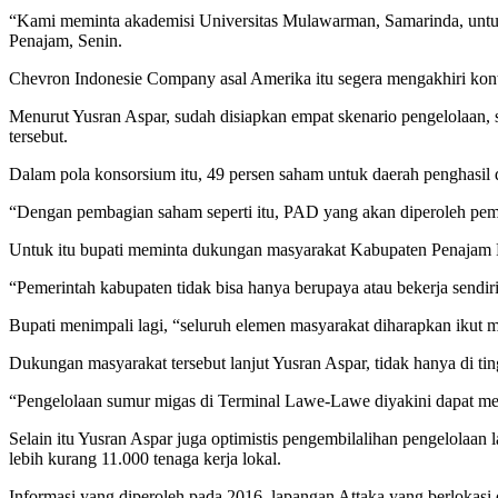
“Kami meminta akademisi Universitas Mulawarman, Samarinda, untuk m
Penajam, Senin.
Chevron Indonesie Company asal Amerika itu segera mengakhiri ko
Menurut Yusran Aspar, sudah disiapkan empat skenario pengelolaan
tersebut.
Dalam pola konsorsium itu, 49 persen saham untuk daerah penghasil 
“Dengan pembagian saham seperti itu, PAD yang akan diperoleh pemer
Untuk itu bupati meminta dukungan masyarakat Kabupaten Penajam P
“Pemerintah kabupaten tidak bisa hanya berupaya atau bekerja sendir
Bupati menimpali lagi, “seluruh elemen masyarakat diharapkan ikut
Dukungan masyarakat tersebut lanjut Yusran Aspar, tidak hanya di ti
“Pengelolaan sumur migas di Terminal Lawe-Lawe diyakini dapat me
Selain itu Yusran Aspar juga optimistis pengembilalihan pengelol
lebih kurang 11.000 tenaga kerja lokal.
Informasi yang diperoleh pada 2016, lapangan Attaka yang berlokasi