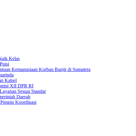
Naik Kelas
Puisi
uan Kemanusiaan Korban Banjir di Sumatera
marinda
n Kalsel
misi XII DPR RI
Layanan Sesuai Standar
merintah Daerah
Pimpin Koordinasi