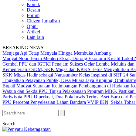
Komik
Desain
Forum
Citizen Jurnalism
Opini
Artikel
Lain-lain
BREAKING NEWS
Menjaga Api Tetap Menyala Hingga Membuka Ambang
Mudyat Noor Temui Menteri Ekraf, Dorong Ekonomi Kreatif Lokal 
Gembel PPU dan IGTKI Penajam Sukses Gelar Lomba Melukis dan 
Kementerian ESDM, SKK Migas dan KKKS Terus Menyalurkan Bant
SKK Migas Hadir sebagai Narasumber Kelas Inspirasi di SRT 24 Sa
Tingkatkan Pelayanan Publik, Desa Muara Jaya Kunjungi Ombudsma
Bupati Mudyat Suarakan Ketimpangan Pembangunan di Hadapan Ko
Wabup dan Sekda PPU Tinjau Pelaksanaan Program MBG, Pastikan 
Pariwisata PPU Diperkuat, Dua Pokdarwis Terima Aset Baru dari Pe
PPU Percepat Penyelesaian Lahan Bandara VVIP IKN, Sekda Tohar 
Search