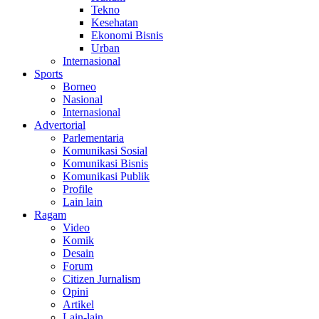
Tekno
Kesehatan
Ekonomi Bisnis
Urban
Internasional
Sports
Borneo
Nasional
Internasional
Advertorial
Parlementaria
Komunikasi Sosial
Komunikasi Bisnis
Komunikasi Publik
Profile
Lain lain
Ragam
Video
Komik
Desain
Forum
Citizen Jurnalism
Opini
Artikel
Lain-lain