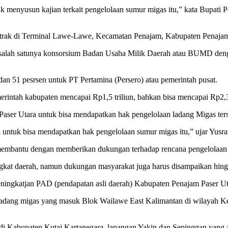
enyusun kajian terkait pengelolaan sumur migas itu,” kata Bupati Pe
ntrak di Terminal Lawe-Lawe, Kecamatan Penajam, Kabupaten Penajam
, salah satunya konsorsium Badan Usaha Milik Daerah atau BUMD den
dan 51 pesrsen untuk PT Pertamina (Persero) atau pemerintah pusat.
intah kabupaten mencapai Rp1,5 triliun, bahkan bisa mencapai Rp2,3 
aser Utara untuk bisa mendapatkan hak pengelolaan ladang Migas ters
i untuk bisa mendapatkan hak pengelolaan sumur migas itu,” ujar Yusra
 membantu dengan memberikan dukungan terhadap rencana pengelolaan l
ngkat daerah, namun dukungan masyarakat juga harus disampaikan hingg
ningkatjan PAD (pendapatan asli daerah) Kabupaten Penajam Paser Ut
aan ladang migas yang masuk Blok Wailawe East Kalimantan di wilay
 di Kabupaten Kutai Kartanegara, lapangan Yakin dan Sepinggan yang 