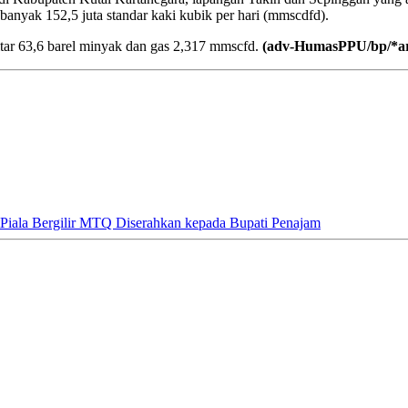
anyak 152,5 juta standar kaki kubik per hari (mmscdfd).
itar 63,6 barel minyak dan gas 2,317 mmscfd.
(adv-HumasPPU/bp/*a
Piala Bergilir MTQ Diserahkan kepada Bupati Penajam