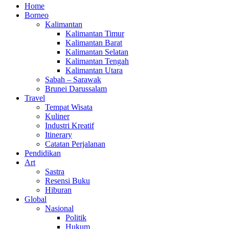
Home
Borneo
Kalimantan
Kalimantan Timur
Kalimantan Barat
Kalimantan Selatan
Kalimantan Tengah
Kalimantan Utara
Sabah – Sarawak
Brunei Darussalam
Travel
Tempat Wisata
Kuliner
Industri Kreatif
Itinerary
Catatan Perjalanan
Pendidikan
Art
Sastra
Resensi Buku
Hiburan
Global
Nasional
Politik
Hukum