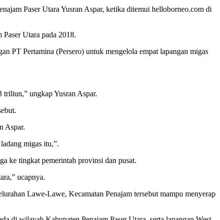
najam Paser Utara Yusran Aspar, ketika ditemui helloborneo.com di
 Paser Utara pada 2018.
gan PT Pertamina (Persero) untuk mengelola empat lapangan migas
triliun,” ungkap Yusran Aspar.
ebut.
n Aspar.
adang migas itu,”.
a ke tingkat pemerintah provinsi dan pusat.
ara,” ucapnya.
ah Kelurahan Lawe-Lawe, Kecamatan Penajam tersebut mampu menyerap
ada di wilayah Kabupaten Penajam Paser Utara, serta lapangan West