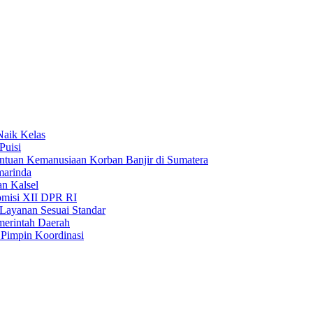
Naik Kelas
Puisi
uan Kemanusiaan Korban Banjir di Sumatera
marinda
n Kalsel
misi XII DPR RI
Layanan Sesuai Standar
merintah Daerah
Pimpin Koordinasi