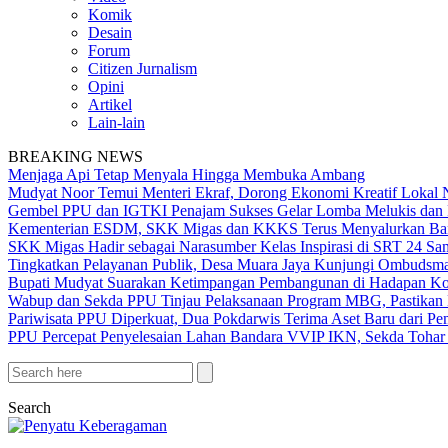
Komik
Desain
Forum
Citizen Jurnalism
Opini
Artikel
Lain-lain
BREAKING NEWS
Menjaga Api Tetap Menyala Hingga Membuka Ambang
Mudyat Noor Temui Menteri Ekraf, Dorong Ekonomi Kreatif Lokal 
Gembel PPU dan IGTKI Penajam Sukses Gelar Lomba Melukis dan 
Kementerian ESDM, SKK Migas dan KKKS Terus Menyalurkan Bant
SKK Migas Hadir sebagai Narasumber Kelas Inspirasi di SRT 24 Sa
Tingkatkan Pelayanan Publik, Desa Muara Jaya Kunjungi Ombudsma
Bupati Mudyat Suarakan Ketimpangan Pembangunan di Hadapan Ko
Wabup dan Sekda PPU Tinjau Pelaksanaan Program MBG, Pastikan 
Pariwisata PPU Diperkuat, Dua Pokdarwis Terima Aset Baru dari Pe
PPU Percepat Penyelesaian Lahan Bandara VVIP IKN, Sekda Tohar 
Search