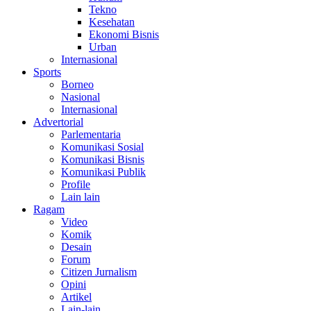
Tekno
Kesehatan
Ekonomi Bisnis
Urban
Internasional
Sports
Borneo
Nasional
Internasional
Advertorial
Parlementaria
Komunikasi Sosial
Komunikasi Bisnis
Komunikasi Publik
Profile
Lain lain
Ragam
Video
Komik
Desain
Forum
Citizen Jurnalism
Opini
Artikel
Lain-lain