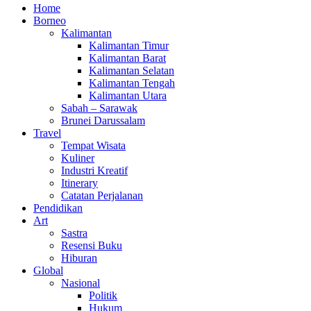
Home
Borneo
Kalimantan
Kalimantan Timur
Kalimantan Barat
Kalimantan Selatan
Kalimantan Tengah
Kalimantan Utara
Sabah – Sarawak
Brunei Darussalam
Travel
Tempat Wisata
Kuliner
Industri Kreatif
Itinerary
Catatan Perjalanan
Pendidikan
Art
Sastra
Resensi Buku
Hiburan
Global
Nasional
Politik
Hukum