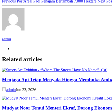
Previous Post
Areal Padi Penajam Bertambah 7.000 Hektare
Next Pos
admin
Related articles
Menjaga Api Tetap Menyala Hingga Membuka Amb
admin
Jun 23, 2026
Mudyat Noor Temui Menteri Ekraf, Dorong Ekonomi 