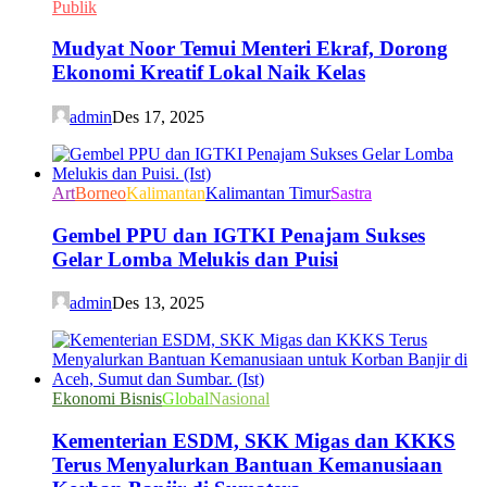
Publik
Mudyat Noor Temui Menteri Ekraf, Dorong
Ekonomi Kreatif Lokal Naik Kelas
admin
Des 17, 2025
Art
Borneo
Kalimantan
Kalimantan Timur
Sastra
Gembel PPU dan IGTKI Penajam Sukses
Gelar Lomba Melukis dan Puisi
admin
Des 13, 2025
Ekonomi Bisnis
Global
Nasional
Kementerian ESDM, SKK Migas dan KKKS
Terus Menyalurkan Bantuan Kemanusiaan