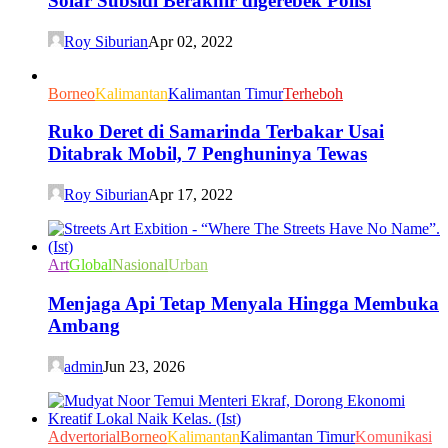
Solar Subsidi Berakhir digerebek Polisi
Roy Siburian
Apr 02, 2022
Borneo
Kalimantan
Kalimantan Timur
Terheboh
Ruko Deret di Samarinda Terbakar Usai
Ditabrak Mobil, 7 Penghuninya Tewas
Roy Siburian
Apr 17, 2022
Art
Global
Nasional
Urban
Menjaga Api Tetap Menyala Hingga Membuka
Ambang
admin
Jun 23, 2026
Advertorial
Borneo
Kalimantan
Kalimantan Timur
Komunikasi