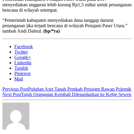
menyediakan anggaran lebih kurang Rp1,5 miliar untuk penanganan
bencana di wilayah setempat.
“Pemerintah kabupaten menyediakan dana tanggap darurat
penanganan jika terjadi bencana di wilayah Penajam Paser Utara.”
tambah Andi Dahrul.
(bp/*ra)
Facebook
Twitter
Google+
Linkedin
Tumblr
Pinterest
Mail
Previous Post
Puluhan Aset Tanah Pemkab Penajam Rawan Polemik
Next Post
Tujuh Orangutan Kembali Dilepasliarkan ke Kehje Sewen