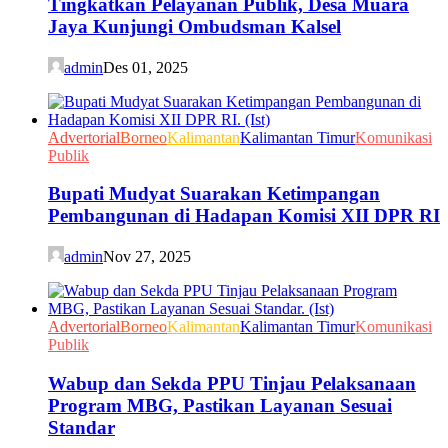
Tingkatkan Pelayanan Publik, Desa Muara
Jaya Kunjungi Ombudsman Kalsel
admin
Des 01, 2025
Advertorial
Borneo
Kalimantan
Kalimantan Timur
Komunikasi
Publik
Bupati Mudyat Suarakan Ketimpangan
Pembangunan di Hadapan Komisi XII DPR RI
admin
Nov 27, 2025
Advertorial
Borneo
Kalimantan
Kalimantan Timur
Komunikasi
Publik
Wabup dan Sekda PPU Tinjau Pelaksanaan
Program MBG, Pastikan Layanan Sesuai
Standar