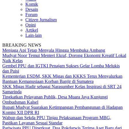
Komik
Desain
Forum
Citizen Jurnalism
Opini
Artikel
Lain-lain
BREAKING NEWS
Menjaga Api Tetap Menyala Hingga Membuka Ambang
Mudyat Noor Temui Menteri Ekraf, Dorong Ekonomi Kreatif Lokal
Naik Kelas
Gembel PPU dan IGTKI Penajam Sukses Gelar Lomba Melukis
dan Puisi
Kementerian ESDM, SKK Migas dan KKKS Terus Menyalurkan
Bantuan Kemanusiaan Korban Banjir di Sumatera
SKK Migas Hadir sebagai Narasumber Kelas Inspirasi di SRT 24
Samarinda
Tingkatkan Pelayanan Publik, Desa Muara Jaya Kunjungi
Ombudsman Kalsel
Bupati Mudyat Suarakan Ketimpangan Pembangunan di Hadapan
Komisi XII DPR RI
Wabup dan Sekda PPU Tinjau Pelaksanaan Program MBG,
Pastikan Layanan Sesuai Standar
Pariwisata PPU Diperkuat, Dua Pokdarwis Terima Aset Baru dari