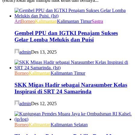
(ekraf) lokal agar mampu naik kelas dan berdaya...
Art
Borneo
Kalimantan
Kalimantan Timur
Sastra
Gembel PPU dan IGTKI Penajam Sukses
Gelar Lomba Melukis dan Puisi
admin
Des 13, 2025
Borneo
Kalimantan
Kalimantan Timur
SKK Migas Hadir sebagai Narasumber Kelas
Inspirasi di SRT 24 Samarinda
admin
Des 12, 2025
Borneo
Kalimantan
Kalimantan Selatan