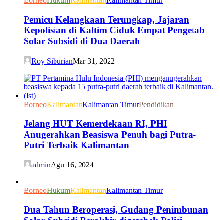
Borneo
Hukum
Kalimantan
Kalimantan Timur
Pemicu Kelangkaan Terungkap, Jajaran
Kepolisian di Kaltim Ciduk Empat Pengetab
Solar Subsidi di Dua Daerah
Roy Siburian
Mar 31, 2022
Borneo
Kalimantan
Kalimantan Timur
Pendidikan
Jelang HUT Kemerdekaan RI, PHI
Anugerahkan Beasiswa Penuh bagi Putra-
Putri Terbaik Kalimantan
admin
Agu 16, 2024
Borneo
Hukum
Kalimantan
Kalimantan Timur
Dua Tahun Beroperasi, Gudang Penimbunan